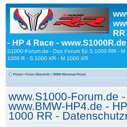
www
www
RR
- HP 4 Race - www.S1000R.de
S1000-Forum.de - Das Forum für S 1000 RR - M
1000 R - S 1000 XR - M 1000 XR
Portal
»
Foren-Übersicht
»
BMW-Motorrad-Portal
www.S1000-Forum.de -
www.BMW-HP4.de - HP 
1000 RR - Datenschutzri