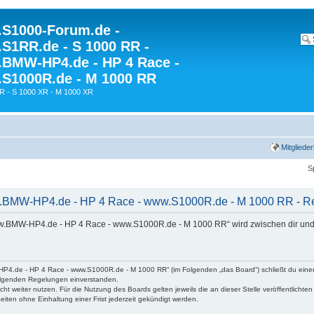
S1000-Forum.de -
S1RR.de - S 1000 RR -
BMW-HP4.de - HP 4 Race -
S1000R.de - M 1000 RR
R - S 1000 XR - M 1000 XR
Mitgliede
S
BMW-HP4.de - HP 4 Race - www.S1000R.de - M 1000 RR - Reg
w.BMW-HP4.de - HP 4 Race - www.S1000R.de - M 1000 RR“ wird zwischen dir und
P4.de - HP 4 Race - www.S1000R.de - M 1000 RR“ (im Folgenden „das Board“) schließt du eine
hfolgenden Regelungen einverstanden.
ht weiter nutzen. Für die Nutzung des Boards gelten jeweils die an dieser Stelle veröffentlichte
iten ohne Einhaltung einer Frist jederzeit gekündigt werden.