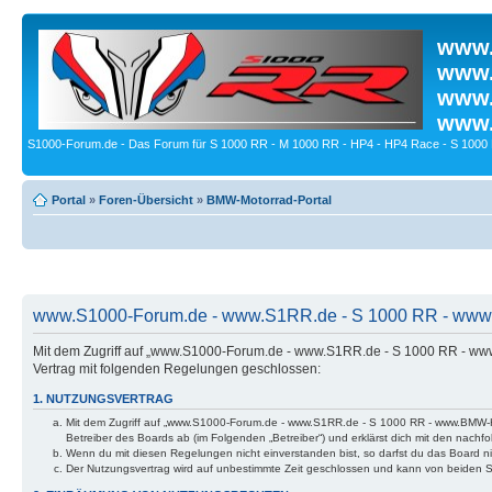
www.
www.
www.
www.
S1000-Forum.de - Das Forum für S 1000 RR - M 1000 RR - HP4 - HP4 Race - S 1000 
Portal
»
Foren-Übersicht
»
BMW-Motorrad-Portal
www.S1000-Forum.de - www.S1RR.de - S 1000 RR - www.
Mit dem Zugriff auf „www.S1000-Forum.de - www.S1RR.de - S 1000 RR - ww
Vertrag mit folgenden Regelungen geschlossen:
1. NUTZUNGSVERTRAG
Mit dem Zugriff auf „www.S1000-Forum.de - www.S1RR.de - S 1000 RR - www.BMW-H
Betreiber des Boards ab (im Folgenden „Betreiber“) und erklärst dich mit den nac
Wenn du mit diesen Regelungen nicht einverstanden bist, so darfst du das Board nic
Der Nutzungsvertrag wird auf unbestimmte Zeit geschlossen und kann von beiden Se