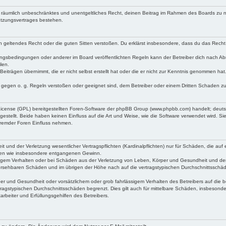
 und räumlich unbeschränktes und unentgeltliches Recht, deinen Beitrag im Rahmen des Boards zu 
utzungsvertrages bestehen.
gen geltendes Recht oder die guten Sitten verstoßen. Du erklärst insbesondere, dass du das Recht 
ungsbedingungen oder anderer im Board veröffentlichten Regeln kann der Betreiber dich nach A
len.
Beiträgen übernimmt, die er nicht selbst erstellt hat oder die er nicht zur Kenntnis genommen hat
e gegen o. g. Regeln verstoßen oder geeignet sind, dem Betreiber oder einem Dritten Schaden z
 License (GPL) bereitgestellten Foren-Software der phpBB Group (www.phpbb.com) handelt; deut
tellt. Beide haben keinen Einfluss auf die Art und Weise, wie die Software verwendet wird. S
fremder Foren Einfluss nehmen.
und der Verletzung wesentlicher Vertragspflichten (Kardinalpflichten) nur für Schäden, die auf e
häden wie insbesondere entgangenen Gewinn.
sigem Verhalten oder bei Schäden aus der Verletzung von Leben, Körper und Gesundheit und der
orhersehbaren Schäden und im übrigen der Höhe nach auf die vertragstypischen Durchschnittsschäd
r und Gesundheit oder vorsätzlichem oder grob fahrlässigem Verhalten des Betreibers auf die b
ragstypischen Durchschnittsschäden begrenzt. Dies gilt auch für mittelbare Schäden, insbeson
rbeiter und Erfüllungsgehilfen des Betreibers.