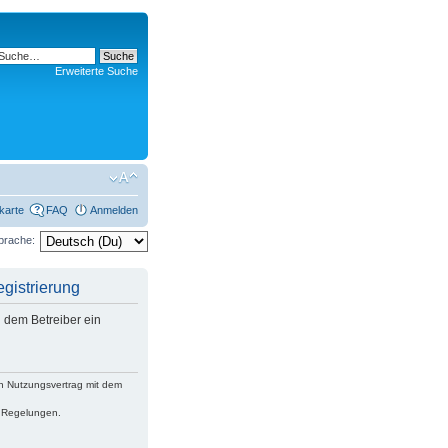
Erweiterte Suche
rkarte
FAQ
Anmelden
prache:
istrierung
 dem Betreiber ein
n Nutzungsvertrag mit dem
n Regelungen.