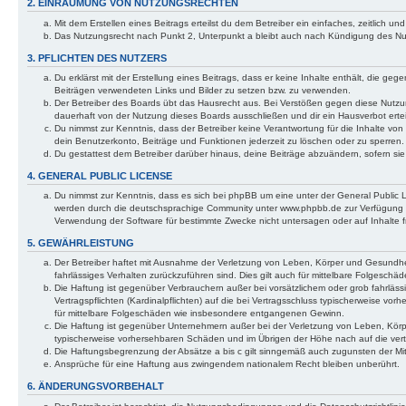
2. EINRÄUMUNG VON NUTZUNGSRECHTEN
Mit dem Erstellen eines Beitrags erteilst du dem Betreiber ein einfaches, zeitlich
Das Nutzungsrecht nach Punkt 2, Unterpunkt a bleibt auch nach Kündigung des N
3. PFLICHTEN DES NUTZERS
Du erklärst mit der Erstellung eines Beitrags, dass er keine Inhalte enthält, die ge
Beiträgen verwendeten Links und Bilder zu setzen bzw. zu verwenden.
Der Betreiber des Boards übt das Hausrecht aus. Bei Verstößen gegen diese Nutz
dauerhaft von der Nutzung dieses Boards ausschließen und dir ein Hausverbot ertei
Du nimmst zur Kenntnis, dass der Betreiber keine Verantwortung für die Inhalte von 
dein Benutzerkonto, Beiträge und Funktionen jederzeit zu löschen oder zu sperren.
Du gestattest dem Betreiber darüber hinaus, deine Beiträge abzuändern, sofern si
4. GENERAL PUBLIC LICENSE
Du nimmst zur Kenntnis, dass es sich bei phpBB um eine unter der General Public
werden durch die deutschsprachige Community unter www.phpbb.de zur Verfügung ges
Verwendung der Software für bestimmte Zwecke nicht untersagen oder auf Inhalte 
5. GEWÄHRLEISTUNG
Der Betreiber haftet mit Ausnahme der Verletzung von Leben, Körper und Gesundheit 
fahrlässiges Verhalten zurückzuführen sind. Dies gilt auch für mittelbare Folgesc
Die Haftung ist gegenüber Verbrauchern außer bei vorsätzlichem oder grob fahrläs
Vertragspflichten (Kardinalpflichten) auf die bei Vertragsschluss typischerweise v
für mittelbare Folgeschäden wie insbesondere entgangenen Gewinn.
Die Haftung ist gegenüber Unternehmern außer bei der Verletzung von Leben, Körpe
typischerweise vorhersehbaren Schäden und im Übrigen der Höhe nach auf die vert
Die Haftungsbegrenzung der Absätze a bis c gilt sinngemäß auch zugunsten der Mita
Ansprüche für eine Haftung aus zwingendem nationalem Recht bleiben unberührt.
6. ÄNDERUNGSVORBEHALT