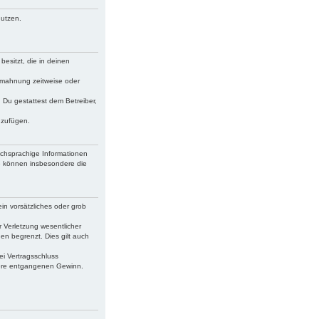
nutzen.
besitzt, die in deinen
bmahnung zeitweise oder
. Du gestattest dem Betreiber,
uzufügen.
schsprachige Informationen
ie können insbesondere die
in vorsätzliches oder grob
 Verletzung wesentlicher
en begrenzt. Dies gilt auch
ei Vertragsschluss
dere entgangenen Gewinn.