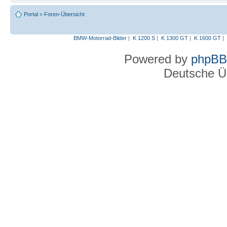
Portal
»
Foren-Übersicht
BMW-Motorrad-Bilder
|
K 1200 S
|
K 1300 GT
|
K 1600 GT
|
Powered by
phpBB
Deutsche Ü