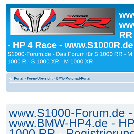
www
www
RR
- HP 4 Race - www.S1000R.de
S1000-Forum.de - Das Forum für S 1000 RR - M
1000 R - S 1000 XR - M 1000 XR
Portal
»
Foren-Übersicht
»
BMW-Motorrad-Portal
www.S1000-Forum.de -
www.BMW-HP4.de - HP 
1000 RR - Registrierun