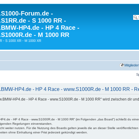
S1000-Forum.de -
S1RR.de - S 1000 RR -
BMW-HP4.de - HP 4 Race -
S1000R.de - M 1000 RR
R - S 1000 XR - M 1000 XR
Mitgliede
S
BMW-HP4.de - HP 4 Race - www.S1000R.de - M 1000 RR - Reg
w.BMW-HP4.de - HP 4 Race - www.S1000R.de - M 1000 RR“ wird zwischen dir und
P4.de - HP 4 Race - www.S1000R.de - M 1000 RR“ (im Folgenden „das Board“) schließt du eine
hfolgenden Regelungen einverstanden.
ht weiter nutzen. Für die Nutzung des Boards gelten jeweils die an dieser Stelle veröffentlichte
iten ohne Einhaltung einer Frist jederzeit gekündigt werden.