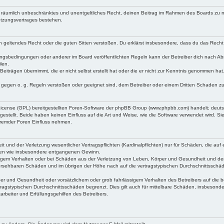
 und räumlich unbeschränktes und unentgeltliches Recht, deinen Beitrag im Rahmen des Boards zu 
utzungsvertrages bestehen.
gen geltendes Recht oder die guten Sitten verstoßen. Du erklärst insbesondere, dass du das Recht 
ungsbedingungen oder anderer im Board veröffentlichten Regeln kann der Betreiber dich nach A
len.
Beiträgen übernimmt, die er nicht selbst erstellt hat oder die er nicht zur Kenntnis genommen hat
e gegen o. g. Regeln verstoßen oder geeignet sind, dem Betreiber oder einem Dritten Schaden z
 License (GPL) bereitgestellten Foren-Software der phpBB Group (www.phpbb.com) handelt; deut
tellt. Beide haben keinen Einfluss auf die Art und Weise, wie die Software verwendet wird. S
fremder Foren Einfluss nehmen.
und der Verletzung wesentlicher Vertragspflichten (Kardinalpflichten) nur für Schäden, die auf e
häden wie insbesondere entgangenen Gewinn.
sigem Verhalten oder bei Schäden aus der Verletzung von Leben, Körper und Gesundheit und der
orhersehbaren Schäden und im übrigen der Höhe nach auf die vertragstypischen Durchschnittsschäd
r und Gesundheit oder vorsätzlichem oder grob fahrlässigem Verhalten des Betreibers auf die b
ragstypischen Durchschnittsschäden begrenzt. Dies gilt auch für mittelbare Schäden, insbeson
rbeiter und Erfüllungsgehilfen des Betreibers.