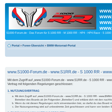
www.
www.
www.
www.
S1000-Forum.de - Das Forum für S 1000 RR - M 1000 RR - HP4 - HP4 Race - S 1000 
Portal
»
Foren-Übersicht
»
BMW-Motorrad-Portal
www.S1000-Forum.de - www.S1RR.de - S 1000 RR - www.
Mit dem Zugriff auf „www.S1000-Forum.de - www.S1RR.de - S 1000 RR - ww
Vertrag mit folgenden Regelungen geschlossen:
1. NUTZUNGSVERTRAG
Mit dem Zugriff auf „www.S1000-Forum.de - www.S1RR.de - S 1000 RR - www.BMW-H
Betreiber des Boards ab (im Folgenden „Betreiber“) und erklärst dich mit den nac
Wenn du mit diesen Regelungen nicht einverstanden bist, so darfst du das Board nic
Der Nutzungsvertrag wird auf unbestimmte Zeit geschlossen und kann von beiden Se