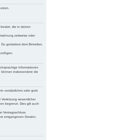
nutzen.
besitzt, die in deinen
bmahnung zeitweise oder
. Du gestattest dem Betreiber,
uzufügen.
schsprachige Informationen
ie können insbesondere die
in vorsätzliches oder grob
 Verletzung wesentlicher
en begrenzt. Dies gilt auch
ei Vertragsschluss
dere entgangenen Gewinn.