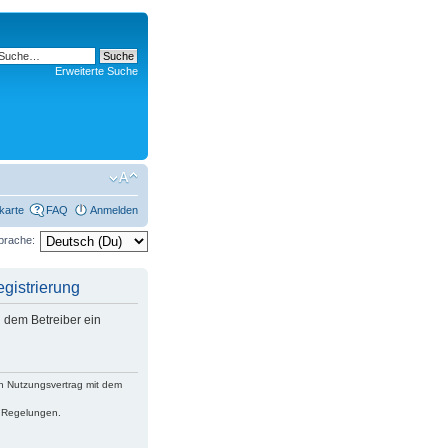
Erweiterte Suche
rkarte
FAQ
Anmelden
prache:
istrierung
 dem Betreiber ein
n Nutzungsvertrag mit dem
n Regelungen.