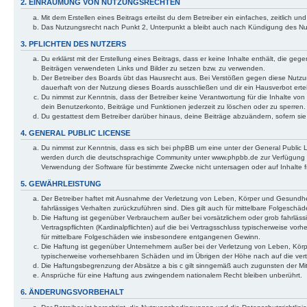
2. EINRÄUMUNG VON NUTZUNGSRECHTEN
Mit dem Erstellen eines Beitrags erteilst du dem Betreiber ein einfaches, zeitlich
Das Nutzungsrecht nach Punkt 2, Unterpunkt a bleibt auch nach Kündigung des N
3. PFLICHTEN DES NUTZERS
Du erklärst mit der Erstellung eines Beitrags, dass er keine Inhalte enthält, die ge
Beiträgen verwendeten Links und Bilder zu setzen bzw. zu verwenden.
Der Betreiber des Boards übt das Hausrecht aus. Bei Verstößen gegen diese Nutz
dauerhaft von der Nutzung dieses Boards ausschließen und dir ein Hausverbot ertei
Du nimmst zur Kenntnis, dass der Betreiber keine Verantwortung für die Inhalte von 
dein Benutzerkonto, Beiträge und Funktionen jederzeit zu löschen oder zu sperren.
Du gestattest dem Betreiber darüber hinaus, deine Beiträge abzuändern, sofern si
4. GENERAL PUBLIC LICENSE
Du nimmst zur Kenntnis, dass es sich bei phpBB um eine unter der General Public
werden durch die deutschsprachige Community unter www.phpbb.de zur Verfügung ges
Verwendung der Software für bestimmte Zwecke nicht untersagen oder auf Inhalte 
5. GEWÄHRLEISTUNG
Der Betreiber haftet mit Ausnahme der Verletzung von Leben, Körper und Gesundheit 
fahrlässiges Verhalten zurückzuführen sind. Dies gilt auch für mittelbare Folgesc
Die Haftung ist gegenüber Verbrauchern außer bei vorsätzlichem oder grob fahrläs
Vertragspflichten (Kardinalpflichten) auf die bei Vertragsschluss typischerweise v
für mittelbare Folgeschäden wie insbesondere entgangenen Gewinn.
Die Haftung ist gegenüber Unternehmern außer bei der Verletzung von Leben, Körpe
typischerweise vorhersehbaren Schäden und im Übrigen der Höhe nach auf die vert
Die Haftungsbegrenzung der Absätze a bis c gilt sinngemäß auch zugunsten der Mita
Ansprüche für eine Haftung aus zwingendem nationalem Recht bleiben unberührt.
6. ÄNDERUNGSVORBEHALT