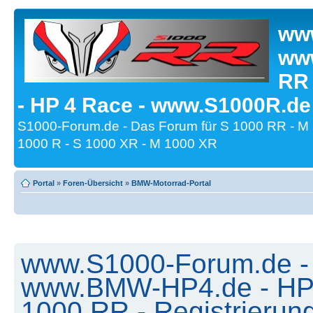
www
www
RR
- HP 4 Race - www.S1000R.de
S1000-Forum.de - Das Forum für S 1000 RR - M
1000 R - S 1000 XR - M 1000 XR
Portal
»
Foren-Übersicht
»
BMW-Motorrad-Portal
www.S1000-Forum.de -
www.BMW-HP4.de - HP 
1000 RR - Registrierun