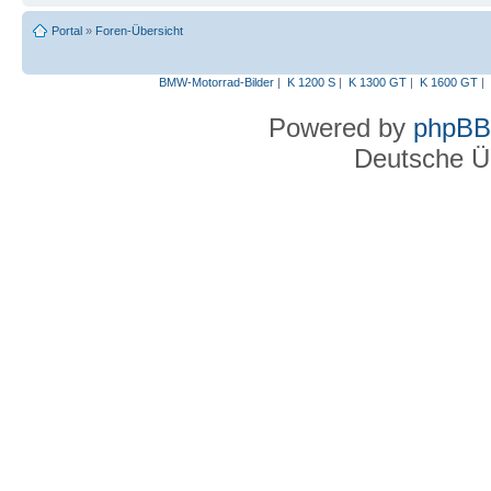
Portal
»
Foren-Übersicht
BMW-Motorrad-Bilder
|
K 1200 S
|
K 1300 GT
|
K 1600 GT
|
Powered by
phpBB
Deutsche Ü