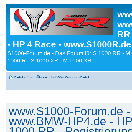
www
www
RR
- HP 4 Race - www.S1000R.de
S1000-Forum.de - Das Forum für S 1000 RR - M
1000 R - S 1000 XR - M 1000 XR
Portal
»
Foren-Übersicht
»
BMW-Motorrad-Portal
www.S1000-Forum.de -
www.BMW-HP4.de - HP 
1000 RR - Registrierun