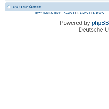
Portal
»
Foren-Übersicht
BMW-Motorrad-Bilder
|
K 1200 S
|
K 1300 GT
|
K 1600 GT
|
Powered by
phpBB
Deutsche Ü