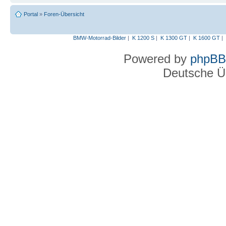
Portal
»
Foren-Übersicht
BMW-Motorrad-Bilder
|
K 1200 S
|
K 1300 GT
|
K 1600 GT
|
Powered by
phpBB
Deutsche Ü