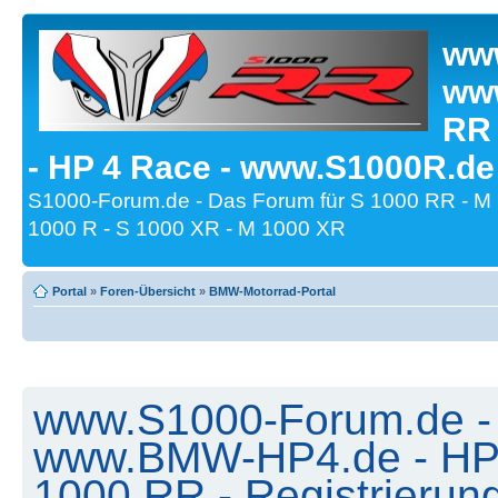
www
www
RR
- HP 4 Race - www.S1000R.de
S1000-Forum.de - Das Forum für S 1000 RR - M
1000 R - S 1000 XR - M 1000 XR
Portal
»
Foren-Übersicht
»
BMW-Motorrad-Portal
www.S1000-Forum.de -
www.BMW-HP4.de - HP 
1000 RR - Registrierun