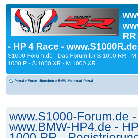
www
www
RR
- HP 4 Race - www.S1000R.de
S1000-Forum.de - Das Forum für S 1000 RR - M
1000 R - S 1000 XR - M 1000 XR
Portal
»
Foren-Übersicht
»
BMW-Motorrad-Portal
www.S1000-Forum.de -
www.BMW-HP4.de - HP 
1000 RR - Registrierun