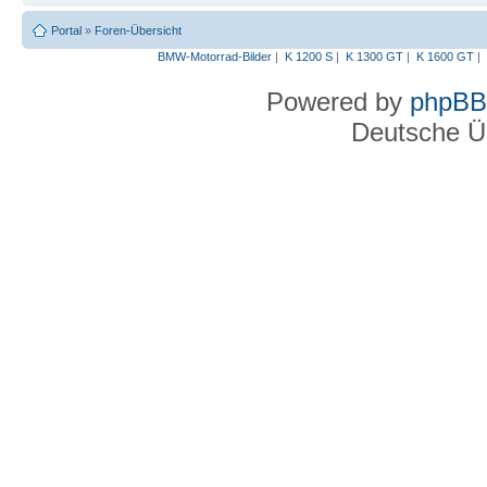
Portal
»
Foren-Übersicht
BMW-Motorrad-Bilder
|
K 1200 S
|
K 1300 GT
|
K 1600 GT
|
Powered by
phpBB
Deutsche Ü