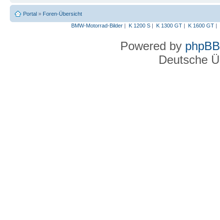
Portal
»
Foren-Übersicht
BMW-Motorrad-Bilder
|
K 1200 S
|
K 1300 GT
|
K 1600 GT
|
Powered by
phpBB
Deutsche Ü