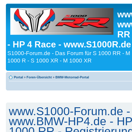
www
www
RR
- HP 4 Race - www.S1000R.de
S1000-Forum.de - Das Forum für S 1000 RR - M
1000 R - S 1000 XR - M 1000 XR
Portal
»
Foren-Übersicht
»
BMW-Motorrad-Portal
www.S1000-Forum.de -
www.BMW-HP4.de - HP 
1000 RR - Registrierun