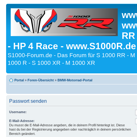
www
www
RR
- HP 4 Race - www.S1000R.de
S1000-Forum.de - Das Forum für S 1000 RR - M
1000 R - S 1000 XR - M 1000 XR
Portal
»
Foren-Übersicht
»
BMW-Motorrad-Portal
Passwort senden
Username:
E-Mail-Adresse:
Du musst die E-Mail-Adresse angeben, die in deinem Profil hinterlegt ist. Diese
hast du bei der Registrierung angegeben oder nachträglich in deinem persönlichen
Bereich geändert.