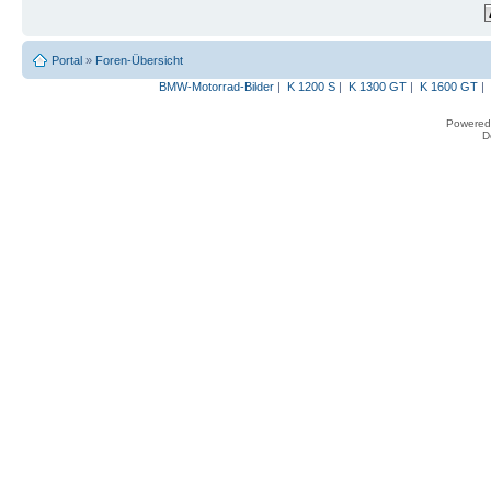
Portal
»
Foren-Übersicht
BMW-Motorrad-Bilder
|
K 1200 S
|
K 1300 GT
|
K 1600 GT
|
Powered
D