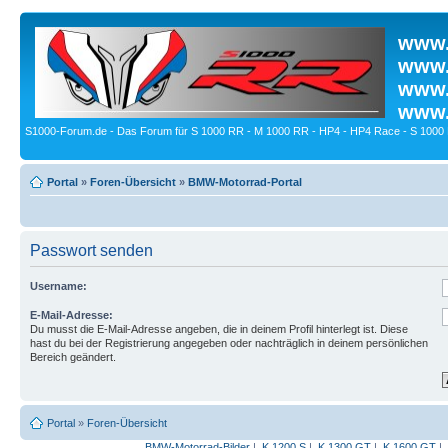
www.
www.
www.
www.
S1000-Forum.de - Das Forum für S 1000 RR - M 1000 RR - HP4 - HP4 Race - S 1000 
Portal
»
Foren-Übersicht
»
BMW-Motorrad-Portal
Passwort senden
Username:
E-Mail-Adresse:
Du musst die E-Mail-Adresse angeben, die in deinem Profil hinterlegt ist. Diese
hast du bei der Registrierung angegeben oder nachträglich in deinem persönlichen
Bereich geändert.
Portal
»
Foren-Übersicht
BMW-Motorrad-Bilder
|
K 1200 S
|
K 1300 GT
|
K 1600 GT
|