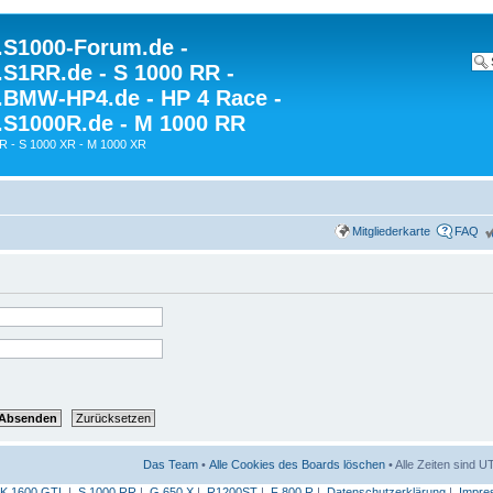
S1000-Forum.de -
S1RR.de - S 1000 RR -
BMW-HP4.de - HP 4 Race -
S1000R.de - M 1000 RR
R - S 1000 XR - M 1000 XR
Mitgliederkarte
FAQ
Das Team
•
Alle Cookies des Boards löschen
• Alle Zeiten sind 
K 1600 GTL
|
S 1000 RR
|
G 650 X
|
R1200ST
|
F 800 R
|
Datenschutzerklärung
|
Impre