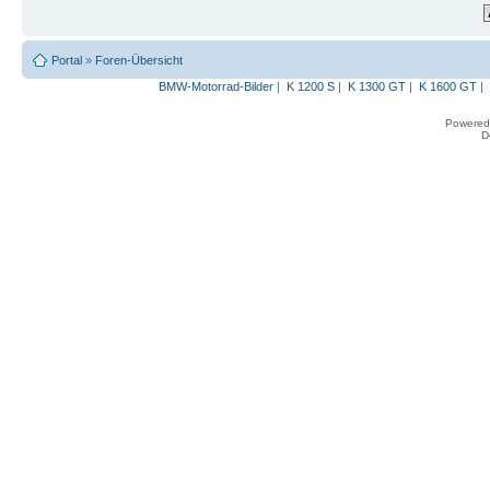
Portal
»
Foren-Übersicht
BMW-Motorrad-Bilder
|
K 1200 S
|
K 1300 GT
|
K 1600 GT
|
Powered
D