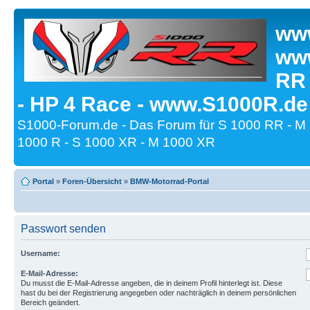
www
www
RR
- HP 4 Race - www.S1000R.de
S1000-Forum.de - Das Forum für S 1000 RR - M
1000 R - S 1000 XR - M 1000 XR
Portal
»
Foren-Übersicht
»
BMW-Motorrad-Portal
Passwort senden
Username:
E-Mail-Adresse:
Du musst die E-Mail-Adresse angeben, die in deinem Profil hinterlegt ist. Diese
hast du bei der Registrierung angegeben oder nachträglich in deinem persönlichen
Bereich geändert.