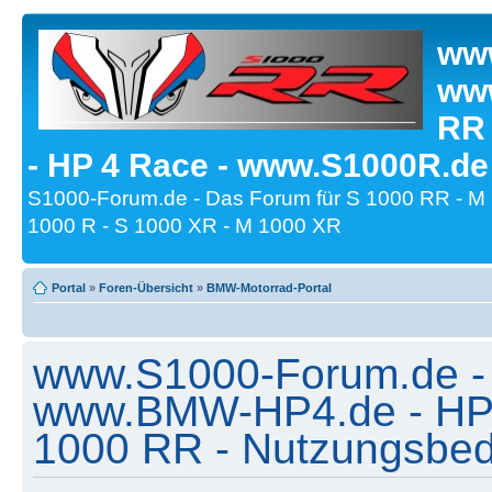
www
www
RR
- HP 4 Race - www.S1000R.de
S1000-Forum.de - Das Forum für S 1000 RR - M
1000 R - S 1000 XR - M 1000 XR
Portal
»
Foren-Übersicht
»
BMW-Motorrad-Portal
www.S1000-Forum.de -
www.BMW-HP4.de - HP 
1000 RR - Nutzungsbe