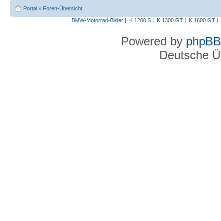
Portal
»
Foren-Übersicht
BMW-Motorrad-Bilder
|
K 1200 S
|
K 1300 GT
|
K 1600 GT
|
Powered by
phpBB
Deutsche Ü