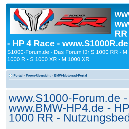
www
www
RR
- HP 4 Race - www.S1000R.de
S1000-Forum.de - Das Forum für S 1000 RR - M
1000 R - S 1000 XR - M 1000 XR
Portal
»
Foren-Übersicht
»
BMW-Motorrad-Portal
www.S1000-Forum.de -
www.BMW-HP4.de - HP 
1000 RR - Nutzungsbe