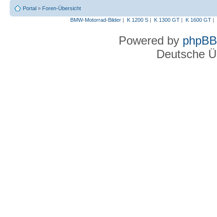
Portal
»
Foren-Übersicht
BMW-Motorrad-Bilder
|
K 1200 S
|
K 1300 GT
|
K 1600 GT
|
Powered by
phpBB
Deutsche Ü