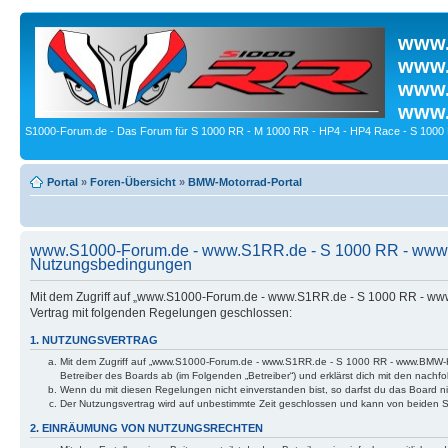
www.
www.
www.
www.
S1000-Forum.de - Das Forum für S 1000 RR - M 1000 RR - HP4 - HP4 Race - S 1000 
Portal
»
Foren-Übersicht
»
BMW-Motorrad-Portal
www.S1000-Forum.de - www.S1RR.de - S 1000 RR - www
Nutzungsbedingungen
Mit dem Zugriff auf „www.S1000-Forum.de - www.S1RR.de - S 1000 RR - ww
Vertrag mit folgenden Regelungen geschlossen:
1. NUTZUNGSVERTRAG
Mit dem Zugriff auf „www.S1000-Forum.de - www.S1RR.de - S 1000 RR - www.BMW-H
Betreiber des Boards ab (im Folgenden „Betreiber“) und erklärst dich mit den nac
Wenn du mit diesen Regelungen nicht einverstanden bist, so darfst du das Board nic
Der Nutzungsvertrag wird auf unbestimmte Zeit geschlossen und kann von beiden Se
2. EINRÄUMUNG VON NUTZUNGSRECHTEN