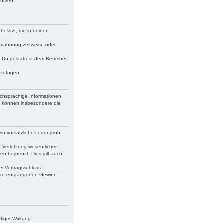
nutzen.
besitzt, die in deinen
bmahnung zeitweise oder
. Du gestattest dem Betreiber,
uzufügen.
schsprachige Informationen
ie können insbesondere die
in vorsätzliches oder grob
 Verletzung wesentlicher
en begrenzt. Dies gilt auch
ei Vertragsschluss
dere entgangenen Gewinn.
tiger Wirkung.