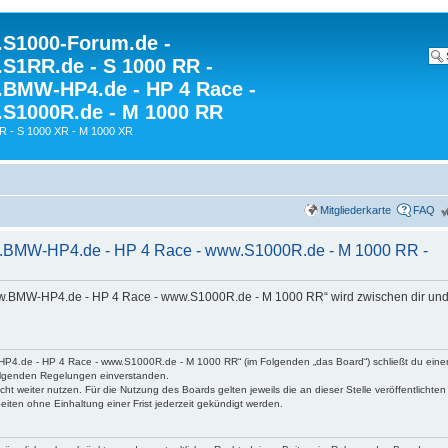
S1000-Forum.de -
S1RR.de - S 1000 RR -
BMW-HP4.de - HP 4 Race -
S1000R.de - M 1000 RR
R - S 1000 XR - M 1000 XR
Mitgliederkarte
FAQ
.BMW-HP4.de - HP 4 Race - www.S1000R.de - M 1000 RR -
w.BMW-HP4.de - HP 4 Race - www.S1000R.de - M 1000 RR“ wird zwischen dir und
P4.de - HP 4 Race - www.S1000R.de - M 1000 RR“ (im Folgenden „das Board“) schließt du eine
hfolgenden Regelungen einverstanden.
ht weiter nutzen. Für die Nutzung des Boards gelten jeweils die an dieser Stelle veröffentlichte
iten ohne Einhaltung einer Frist jederzeit gekündigt werden.