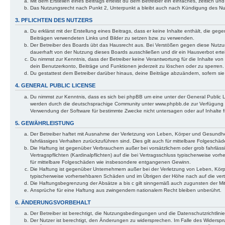
Mit dem Erstellen eines Beitrags erteilst du dem Betreiber ein einfaches, zeitlich
Das Nutzungsrecht nach Punkt 2, Unterpunkt a bleibt auch nach Kündigung des N
3. PFLICHTEN DES NUTZERS
Du erklärst mit der Erstellung eines Beitrags, dass er keine Inhalte enthält, die ge
Beiträgen verwendeten Links und Bilder zu setzen bzw. zu verwenden.
Der Betreiber des Boards übt das Hausrecht aus. Bei Verstößen gegen diese Nutz
dauerhaft von der Nutzung dieses Boards ausschließen und dir ein Hausverbot ertei
Du nimmst zur Kenntnis, dass der Betreiber keine Verantwortung für die Inhalte von 
dein Benutzerkonto, Beiträge und Funktionen jederzeit zu löschen oder zu sperren.
Du gestattest dem Betreiber darüber hinaus, deine Beiträge abzuändern, sofern si
4. GENERAL PUBLIC LICENSE
Du nimmst zur Kenntnis, dass es sich bei phpBB um eine unter der General Public
werden durch die deutschsprachige Community unter www.phpbb.de zur Verfügung ges
Verwendung der Software für bestimmte Zwecke nicht untersagen oder auf Inhalte 
5. GEWÄHRLEISTUNG
Der Betreiber haftet mit Ausnahme der Verletzung von Leben, Körper und Gesundheit 
fahrlässiges Verhalten zurückzuführen sind. Dies gilt auch für mittelbare Folgesc
Die Haftung ist gegenüber Verbrauchern außer bei vorsätzlichem oder grob fahrläs
Vertragspflichten (Kardinalpflichten) auf die bei Vertragsschluss typischerweise v
für mittelbare Folgeschäden wie insbesondere entgangenen Gewinn.
Die Haftung ist gegenüber Unternehmern außer bei der Verletzung von Leben, Körpe
typischerweise vorhersehbaren Schäden und im Übrigen der Höhe nach auf die vert
Die Haftungsbegrenzung der Absätze a bis c gilt sinngemäß auch zugunsten der Mita
Ansprüche für eine Haftung aus zwingendem nationalem Recht bleiben unberührt.
6. ÄNDERUNGSVORBEHALT
Der Betreiber ist berechtigt, die Nutzungsbedingungen und die Datenschutzrichtlinie
Der Nutzer ist berechtigt, den Änderungen zu widersprechen. Im Falle des Widerspr