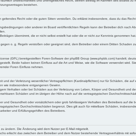
 und räumlich unbeschränktes und unentgeltliches Recht, deinen Beitrag im Rahmen des Boards zu 
utzungsvertrages bestehen.
gen geltendes Recht oder die guten Sitten verstoßen. Du erklärst insbesondere, dass du das Recht 
ungsbedingungen oder anderer im Board veröffentlichten Regeln kann der Betreiber dich nach A
len.
Beiträgen übernimmt, die er nicht selbst erstellt hat oder die er nicht zur Kenntnis genommen hat
e gegen o. g. Regeln verstoßen oder geeignet sind, dem Betreiber oder einem Dritten Schaden z
 License (GPL) bereitgestellten Foren-Software der phpBB Group (www.phpbb.com) handelt; deut
tellt. Beide haben keinen Einfluss auf die Art und Weise, wie die Software verwendet wird. S
fremder Foren Einfluss nehmen.
und der Verletzung wesentlicher Vertragspflichten (Kardinalpflichten) nur für Schäden, die auf e
häden wie insbesondere entgangenen Gewinn.
sigem Verhalten oder bei Schäden aus der Verletzung von Leben, Körper und Gesundheit und der
orhersehbaren Schäden und im übrigen der Höhe nach auf die vertragstypischen Durchschnittsschäd
r und Gesundheit oder vorsätzlichem oder grob fahrlässigem Verhalten des Betreibers auf die b
ragstypischen Durchschnittsschäden begrenzt. Dies gilt auch für mittelbare Schäden, insbeson
rbeiter und Erfüllungsgehilfen des Betreibers.
 zu ändern. Die Änderung wird dem Nutzer per E-Mail mitgeteilt.
uchs erlischt das zwischen dem Betreiber und dem Nutzer bestehende Vertragsverhältnis mit sofor