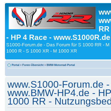
www
www
RR
- HP 4 Race - www.S1000R.de
S1000-Forum.de - Das Forum für S 1000 RR - M
1000 R - S 1000 XR - M 1000 XR
Portal
»
Foren-Übersicht
»
BMW-Motorrad-Portal
www.S1000-Forum.de -
www.BMW-HP4.de - HP 
1000 RR - Nutzungsbe