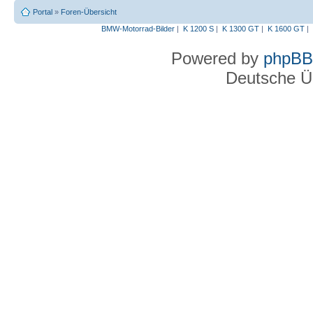
Portal
»
Foren-Übersicht
BMW-Motorrad-Bilder
|
K 1200 S
|
K 1300 GT
|
K 1600 GT
|
Powered by
phpBB
Deutsche Ü