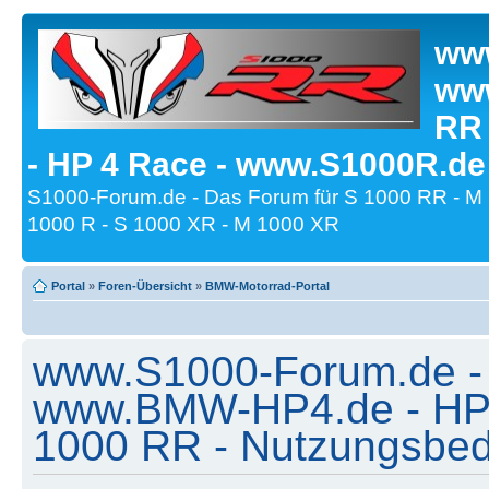
www
www
RR
- HP 4 Race - www.S1000R.de
S1000-Forum.de - Das Forum für S 1000 RR - M
1000 R - S 1000 XR - M 1000 XR
Portal
»
Foren-Übersicht
»
BMW-Motorrad-Portal
www.S1000-Forum.de -
www.BMW-HP4.de - HP 
1000 RR - Nutzungsbe