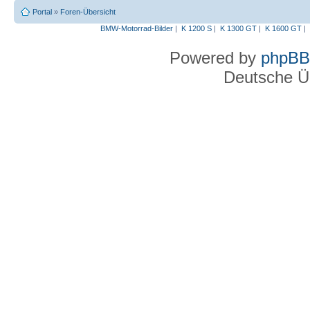
Portal
»
Foren-Übersicht
BMW-Motorrad-Bilder
|
K 1200 S
|
K 1300 GT
|
K 1600 GT
|
Powered by
phpBB
Deutsche Ü