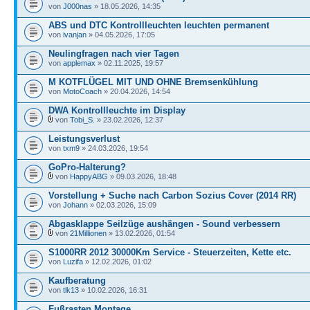
von
J000nas
» 18.05.2026, 14:35
ABS und DTC Kontrollleuchten leuchten permanent
von
ivanjan
» 04.05.2026, 17:05
Neulingfragen nach vier Tagen
von
applemax
» 02.11.2025, 19:57
M KOTFLÜGEL MIT UND OHNE Bremsenkühlung
von
MotoCoach
» 20.04.2026, 14:54
DWA Kontrollleuchte im Display
von
Tobi_S.
» 23.02.2026, 12:37
Leistungsverlust
von
txm9
» 24.03.2026, 19:54
GoPro-Halterung?
von
HappyABG
» 09.03.2026, 18:48
Vorstellung + Suche nach Carbon Sozius Cover (2014 RR)
von
Johann
» 02.03.2026, 15:09
Abgasklappe Seilzüge aushängen - Sound verbessern
von
21Millionen
» 13.02.2026, 01:54
S1000RR 2012 30000Km Service - Steuerzeiten, Kette etc.
von
Luzifa
» 12.02.2026, 01:02
Kaufberatung
von
tlk13
» 10.02.2026, 16:31
Fußrasten Montage