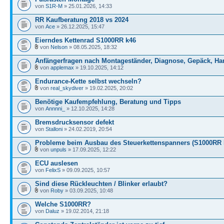
von
S1R-M
» 25.01.2026, 14:33
RR Kaufberatung 2018 vs 2024
von
Ace
» 26.12.2025, 15:47
Eierndes Kettenrad S1000RR k46
von
Nelson
» 08.05.2025, 18:32
Anfängerfragen nach Montageständer, Diagnose, Gepäck, Ha
von
applemax
» 19.10.2025, 14:12
Endurance-Kette selbst wechseln?
von
real_skydiver
» 19.02.2025, 20:02
Benötige Kaufempfehlung, Beratung und Tipps
von
Annnni_
» 12.10.2025, 14:28
Bremsdrucksensor defekt
von
Stalloni
» 24.02.2019, 20:54
Probleme beim Ausbau des Steuerkettenspanners (S1000RR B
von
unpuls
» 17.09.2025, 12:22
ECU auslesen
von
FelixS
» 09.09.2025, 10:57
Sind diese Rückleuchten / Blinker erlaubt?
von
Roby
» 03.09.2025, 10:48
Welche S1000RR?
von
Daluz
» 19.02.2014, 21:18