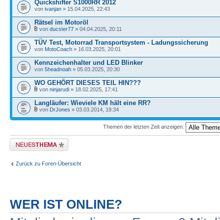
Quickshifter S1000RR 2012
von
ivanjan
» 15.04.2025, 22:43
Rätsel im Motoröl
von
ducster77
» 04.04.2025, 20:11
TÜV Test, Motorrad Transportsystem - Ladungssicherung
von
MotoCoach
» 16.03.2025, 20:01
Kennzeichenhalter und LED Blinker
von
5headnoah
» 05.03.2025, 20:30
WO GEHÖRT DIESES TEIL HIN???
von
ninjarudi
» 18.02.2025, 17:41
Langläufer: Wieviele KM hält eine RR?
von
DrJones
» 03.03.2014, 19:34
Themen der letzten Zeit anzeigen:
Neues Thema erstellen
Zurück zu Foren-Übersicht
WER IST ONLINE?