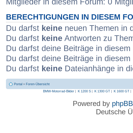
Mitglieder in diesem Forum: 0 Mitg
BERECHTIGUNGEN IN DIESEM F
Du darfst
keine
neuen Themen in d
Du darfst
keine
Antworten zu Theme
Du darfst deine Beiträge in diese
Du darfst deine Beiträge in diese
Du darfst
keine
Dateianhänge in di
Portal
»
Foren-Übersicht
BMW-Motorrad-Bilder
|
K 1200 S
|
K 1300 GT
|
K 1600 GT
|
Powered by
phpBB
Deutsche Ü