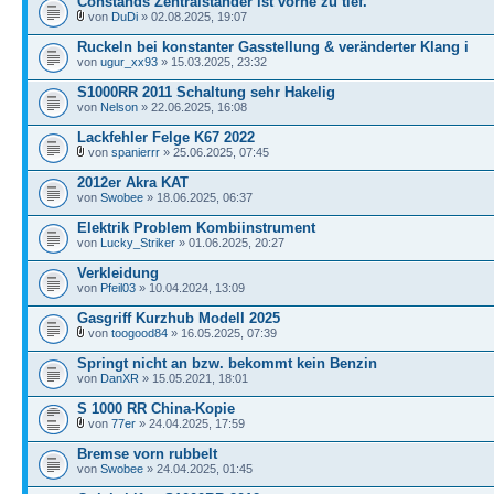
Constands Zentralständer ist vorne zu tief.
von
DuDi
» 02.08.2025, 19:07
Ruckeln bei konstanter Gasstellung & veränderter Klang i
von
ugur_xx93
» 15.03.2025, 23:32
S1000RR 2011 Schaltung sehr Hakelig
von
Nelson
» 22.06.2025, 16:08
Lackfehler Felge K67 2022
von
spanierrr
» 25.06.2025, 07:45
2012er Akra KAT
von
Swobee
» 18.06.2025, 06:37
Elektrik Problem Kombiinstrument
von
Lucky_Striker
» 01.06.2025, 20:27
Verkleidung
von
Pfeil03
» 10.04.2024, 13:09
Gasgriff Kurzhub Modell 2025
von
toogood84
» 16.05.2025, 07:39
Springt nicht an bzw. bekommt kein Benzin
von
DanXR
» 15.05.2021, 18:01
S 1000 RR China-Kopie
von
77er
» 24.04.2025, 17:59
Bremse vorn rubbelt
von
Swobee
» 24.04.2025, 01:45