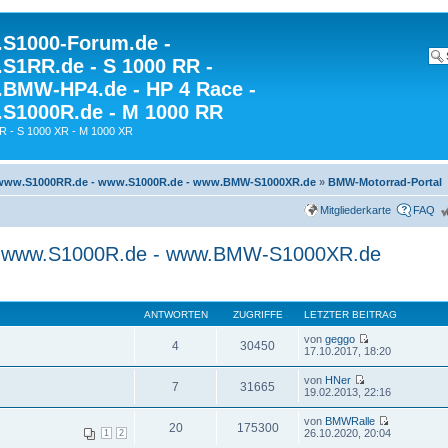
S1000-Forum.de -
S1RR.de - S 1000 RR -
BMW-HP4.de - HP 4 Race -
S1000R.de - M 1000 RR
R - S 1000 XR - M 1000 XR
 www.S1000RR.de - www.S1000R.de - www.BMW-S1000XR.de
»
BMW-Motorrad-Portal
Mitgliederkarte
FAQ
- www.S1000R.de - www.BMW-S1000XR.de
ANTWORTEN
ZUGRIFFE
LETZTER BEITRAG
von
geggo
4
30450
17.10.2017, 18:20
von
HNer
7
31665
19.02.2013, 22:16
von
BMWRalle
20
175300
26.10.2020, 20:04
1
2