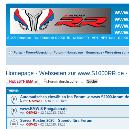
www.
www.
www.
www.
S1000-Forum.de - Das Forum für S 1000 RR - M 1000 RR - HP4 - HP4 Race - S 1000 
Portal
»
Foren-Übersicht
‹
Forum - Homepage
‹
Homepage - Webseiten zur
Homepage - Webseiten zur www.S1000RR.de 
Neues Thema erstellen
THEMEN
Automatisches einwählen ins Forum -> www.S1000-forum.de
von
OSM62
» 15.10.2017, 10:40
www.BMW-S-Freigaben.de
von
OSM62
» 12.01.2013, 23:30
Server Kosten 2020 - Spende fürs Forum
von
OSM62
» 02.02.2020, 19:16