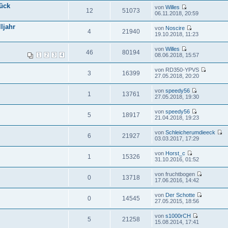
ück
von
Willes
12
51073
06.11.2018, 20:59
ljahr
von
Noscire
4
21940
19.10.2018, 11:23
von
Willes
46
80194
08.06.2018, 15:57
1
2
3
4
von RD350-YPVS
3
16399
27.05.2018, 20:20
von
speedy56
1
13761
27.05.2018, 19:30
von
speedy56
5
18917
21.04.2018, 19:23
von
Schleicherumdieeck
6
21927
03.03.2017, 17:29
von
Horst_c
1
15326
31.10.2016, 01:52
von fruchtbogen
0
13718
17.06.2016, 14:42
von
Der Schotte
0
14545
27.05.2015, 18:56
von
s1000rCH
5
21258
15.08.2014, 17:41