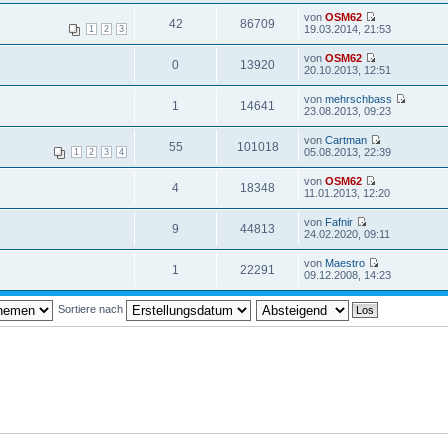
von
OSM62
42
86709
19.03.2014, 21:53
1
2
3
von
OSM62
0
13920
20.10.2013, 12:51
von
mehrschbass
1
14641
23.08.2013, 09:23
von
Cartman
55
101018
05.08.2013, 22:39
1
2
3
4
von
OSM62
4
18348
11.01.2013, 12:20
von
Fafnir
9
44813
24.02.2020, 09:11
von
Maestro
1
22291
09.12.2008, 14:23
Sortiere nach