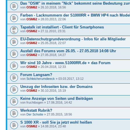
Das "OSM" in meinem "Nick" bekommt seine Bedeutung zur
von
OSM62
» 26.10.2018, 16:56
Farben - Lacknummern der S1000RR + BMW HP4 nach Model
von
OSM62
» 28.03.2013, 22:06
Tapatalk ist installiert - Client für Smartphones
von
OSM62
» 27.11.2010, 23:31
EU-Datenschutzgrundverordnung - Infos für alle Mitglieder
von
OSM62
» 25.05.2018, 22:07
Ausfall des Forums vom 26.05. - 27.05.2018 14:08 Uhr
von
OSM62
» 27.05.2018, 14:27
Wir sind 10 Jahre - www.S1000RR.de + das Forum
von
OSM62
» 20.04.2018, 12:33
Forum Langsam?
von
Schleicherumdieeck
» 03.03.2017, 13:12
Umzug der Infoseiten bzw. der Domains
von
OSM62
» 30.10.2016, 15:19
Keine Anzeige von Seiten und Beiträgen
von fruchtbogen » 17.06.2016, 14:42
Werkstatt Rubrik?
von
Der Schotte
» 27.05.2015, 18:56
S 1000 XR - soll Sie ja jetzt wohl heißen
von
OSM62
» 14.08.2014, 23:48