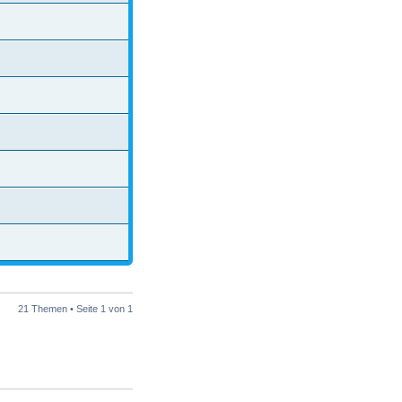
21 Themen • Seite
1
von
1