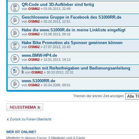
QR-Code und 3D-Aufkleber sind fertig
von
OSM62
» 03.05.2013, 22:49
Geschlossene Gruppe in Facebook des S1000RR.de
von
OSM62
» 20.10.2013, 12:51
Habe die www.S1000R.de in meine Linkliste eingefügt
von
OSM62
» 23.08.2013, 09:16
Habe Bike Promotion als Sponsor gewinnen können
von
OSM62
» 27.07.2013, 21:43
www.BMW-HP4.de
von
OSM62
» 10.01.2013, 19:13
Infoseiten mit Reifenfreigaben und Bedienungsanleitung
von
OSM62
» 30.10.2012, 22:31
www.S1000RR.de
von
OSM62
» 20.04.2008, 09:51
Themen der letzten Zeit anzeigen:
Neues Thema erstellen
Zurück zu Foren-Übersicht
WER IST ONLINE?
Mitglieder in diesem Forum: 0 Mitglieder und 4 Gäste