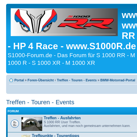
www
www
RR
- HP 4 Race - www.S1000R.de
S1000-Forum.de - Das Forum für S 1000 RR - M
1000 R - S 1000 XR - M 1000 XR
Portal
»
Foren-Übersicht
‹
Treffen - Touren - Events
»
BMW-Motorrad-Portal
Treffen - Touren - Events
FORUM
Treffen - Ausfahrten
S 1000 RR User Treffen.
Ausfahrten, und man noch gemeinsam unternehmen kann.
Treffpunkte - Tourentipps