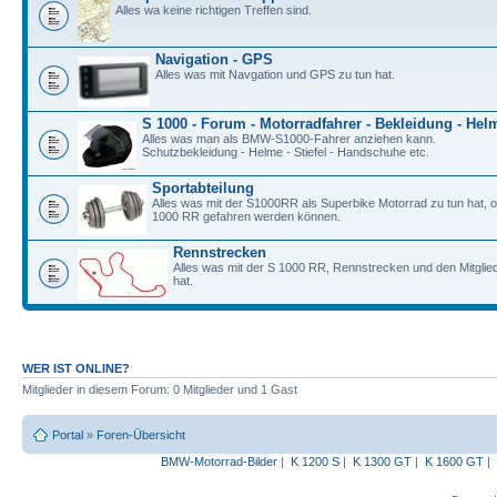
Alles wa keine richtigen Treffen sind.
Navigation - GPS
Alles was mit Navgation und GPS zu tun hat.
S 1000 - Forum - Motorradfahrer - Bekleidung - Hel
Alles was man als BMW-S1000-Fahrer anziehen kann.
Schutzbekleidung - Helme - Stiefel - Handschuhe etc.
Sportabteilung
Alles was mit der S1000RR als Superbike Motorrad zu tun hat, o
1000 RR gefahren werden können.
Rennstrecken
Alles was mit der S 1000 RR, Rennstrecken und den Mitgli
hat.
WER IST ONLINE?
Mitglieder in diesem Forum: 0 Mitglieder und 1 Gast
Portal
»
Foren-Übersicht
BMW-Motorrad-Bilder
|
K 1200 S
|
K 1300 GT
|
K 1600 GT
|