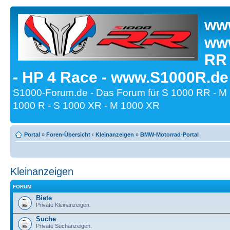
www
www
RR
- HP 4 Race - www.S1000R.de
S1000-Forum.de - Das Forum für S 1000 RR - M
1000 R - S 1000 XR - M 1000 XR
Portal
»
Foren-Übersicht
‹
Kleinanzeigen
»
BMW-Motorrad-Portal
Kleinanzeigen
FORUM
Biete
Private Kleinanzeigen.
Suche
Private Suchanzeigen.