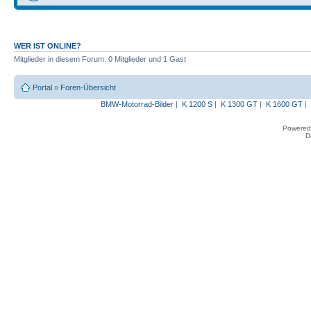
WER IST ONLINE?
Mitglieder in diesem Forum: 0 Mitglieder und 1 Gast
Portal
»
Foren-Übersicht
BMW-Motorrad-Bilder
|
K 1200 S
|
K 1300 GT
|
K 1600 GT
|
Powered
D