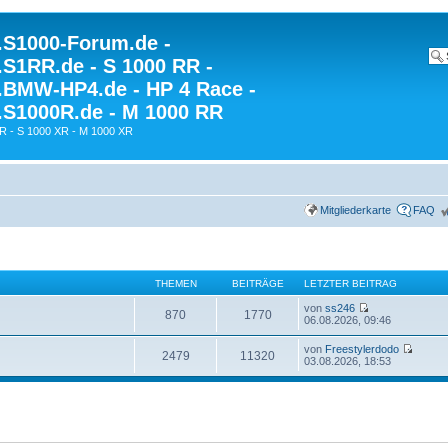
S1000-Forum.de -
S1RR.de - S 1000 RR -
BMW-HP4.de - HP 4 Race -
S1000R.de - M 1000 RR
R - S 1000 XR - M 1000 XR
Mitgliederkarte
FAQ
THEMEN
BEITRÄGE
LETZTER BEITRAG
von
ss246
870
1770
06.08.2026, 09:46
von
Freestylerdodo
2479
11320
03.08.2026, 18:53