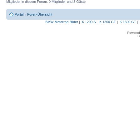
Mitglieder in diesem Forum: 0 Mitglieder und 3 Gäste
Portal
»
Foren-Übersicht
BMW-Motorrad-Bilder
|
K 1200 S
|
K 1300 GT
|
K 1600 GT
|
Powered
D