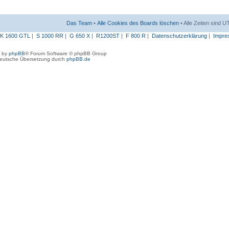
Das Team
•
Alle Cookies des Boards löschen
• Alle Zeiten sind 
K 1600 GTL
|
S 1000 RR
|
G 650 X
|
R1200ST
|
F 800 R
|
Datenschutzerklärung
|
Impre
 by
phpBB
® Forum Software © phpBB Group
eutsche Übersetzung durch
phpBB.de