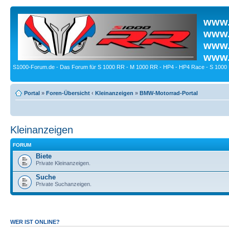
www.
www.
www.
www.
S1000-Forum.de - Das Forum für S 1000 RR - M 1000 RR - HP4 - HP4 Race - S 1000 
Portal
»
Foren-Übersicht
‹
Kleinanzeigen
»
BMW-Motorrad-Portal
Kleinanzeigen
FORUM
Biete
Private Kleinanzeigen.
Suche
Private Suchanzeigen.
WER IST ONLINE?