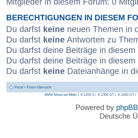
Mitglieder in diesem Forum: 0 Mitg
BERECHTIGUNGEN IN DIESEM F
Du darfst
keine
neuen Themen in d
Du darfst
keine
Antworten zu Theme
Du darfst deine Beiträge in diese
Du darfst deine Beiträge in diese
Du darfst
keine
Dateianhänge in di
Portal
»
Foren-Übersicht
BMW-Motorrad-Bilder
|
K 1200 S
|
K 1300 GT
|
K 1600 GT
|
Powered by
phpBB
Deutsche Ü