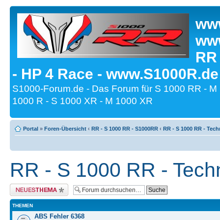
www
www
RR
- HP 4 Race - www.S1000R.de
S1000-Forum.de - Das Forum für S 1000 RR - M
1000 R - S 1000 XR - M 1000 XR
Portal
»
Foren-Übersicht
‹
RR - S 1000 RR - S1000RR
‹
RR - S 1000 RR - Tech
RR - S 1000 RR - Tech
Neues Thema erstellen
THEMEN
ABS Fehler 6368