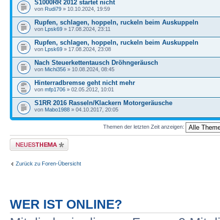
S1000RR 2012 startet nicht
von
Rudi79
» 10.10.2024, 19:59
Rupfen, schlagen, hoppeln, ruckeln beim Auskuppeln
von
Lpsk69
» 17.08.2024, 23:11
Rupfen, schlagen, hoppeln, ruckeln beim Auskuppeln
von
Lpsk69
» 17.08.2024, 23:08
Nach Steuerkettentausch Dröhngeräusch
von
Michi356
» 10.08.2024, 08:45
Hinterradbremse geht nicht mehr
von
mfp1706
» 02.05.2012, 10:01
S1RR 2016 Rasseln/Klackern Motorgeräusche
von
Mabo1988
» 04.10.2017, 20:05
Themen der letzten Zeit anzeigen:
Neues Thema erstellen
Zurück zu Foren-Übersicht
WER IST ONLINE?