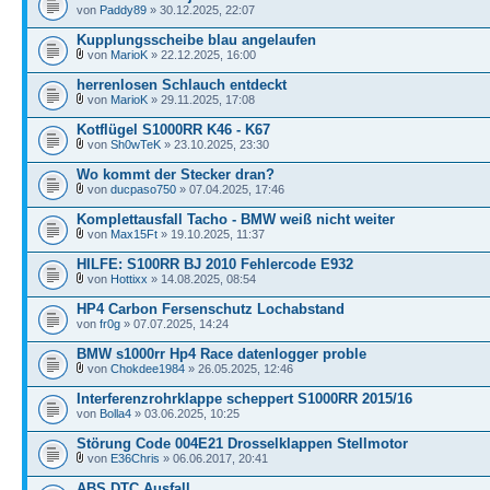
von
Paddy89
» 30.12.2025, 22:07
Kupplungsscheibe blau angelaufen
von
MarioK
» 22.12.2025, 16:00
herrenlosen Schlauch entdeckt
von
MarioK
» 29.11.2025, 17:08
Kotflügel S1000RR K46 - K67
von
Sh0wTeK
» 23.10.2025, 23:30
Wo kommt der Stecker dran?
von
ducpaso750
» 07.04.2025, 17:46
Komplettausfall Tacho - BMW weiß nicht weiter
von
Max15Ft
» 19.10.2025, 11:37
HILFE: S100RR BJ 2010 Fehlercode E932
von
Hottixx
» 14.08.2025, 08:54
HP4 Carbon Fersenschutz Lochabstand
von
fr0g
» 07.07.2025, 14:24
BMW s1000rr Hp4 Race datenlogger proble
von
Chokdee1984
» 26.05.2025, 12:46
Interferenzrohrklappe scheppert S1000RR 2015/16
von
Bolla4
» 03.06.2025, 10:25
Störung Code 004E21 Drosselklappen Stellmotor
von
E36Chris
» 06.06.2017, 20:41
ABS DTC Ausfall