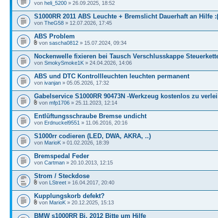
von
heli_5200
» 26.09.2025, 18:52
S1000RR 2011 ABS Leuchte + Bremslicht Dauerhaft an Hilfe :
von
TheG58
» 12.07.2026, 17:45
ABS Problem
von
sascha0812
» 15.07.2024, 09:34
Nockenwelle fixieren bei Tausch Verschlusskappe Steuerkett
von
SmokySmoke1K
» 24.04.2026, 14:06
ABS und DTC Kontrollleuchten leuchten permanent
von
ivanjan
» 05.05.2026, 17:32
Gabelservice S1000RR 90473N -Werkzeug kostenlos zu verle
von
mfp1706
» 25.11.2023, 12:14
Entlüftungsschraube Bremse undicht
von
Erdnuckel9551
» 11.06.2016, 20:16
S1000rr codieren (LED, DWA, AKRA, ..)
von
MarioK
» 01.02.2026, 18:39
Bremspedal Feder
von
Cartman
» 20.10.2013, 12:15
Strom / Steckdose
von
LStreet
» 16.04.2017, 20:40
Kupplungskorb defekt?
von
MarioK
» 20.12.2025, 15:13
BMW s1000RR Bj. 2012 Bitte um Hilfe