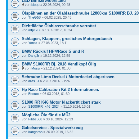
LED Blinkerwiderstand
von
blopp
» 22.06.2024, 00:48
Ölspähnen an der Ölablasschraube 12800km S1000RR BJ. 20
von
TheG58
» 06.02.2025, 20:45
Dichtfläche Ölablassschraube verrottet
von
mfp1706
» 13.09.2017, 10:24
Schlagen, Klappern, gresliches Motorgeräusch
von
Yonaz
» 27.08.2023, 18:11
BMW Rückruf HP4/Race S und R
von
Dang3r
» 19.12.2024, 12:59
BMW S1000RR Bj. 2018 Ventilkopf Ölig
von
Mosu
» 21.12.2024, 01:30
Schraube Lima Deckel / Motordeckel abgerissen
von
aliasTJ
» 23.07.2014, 21:26
Hp Race Calibration Kit 2 Informationen.
von
Ecotec
» 06.03.2013, 01:30
S1000 RR K46 Motor klackert/tickert stark
von
S1000RR_k46_2024
» 31.10.2024, 13:01
Mögliche Öle für die MÜ2
von
Fibbs500
» 30.10.2024, 12:13
Gabelservice - Spezialwerkzeug
von
kangaroo
» 26.09.2019, 16:32