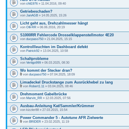
von
chli1976
» 11.04.2016, 09:40
Getriebeschaden?
von
JanAGB
» 14.05.2025, 15:26
Licht geht aus, Drehzahlmesser hängt
von
Olli-RR
» 06.06.2016, 20:19
S1000RR Fehlercode Drosselklappenstellmotor 4E20
von
ducpaso750
» 21.04.2025, 15:15
Kontrollleuchten im Dashboard defekt
von
Patrick92
» 13.04.2025, 10:58
Schaltprobleme
von
Vertigo999
» 06.03.2025, 08:30
Wo kommt der Stecker dran?
von
ducpaso750
» 07.04.2025, 18:09
Limadeckel Druckstange zum Ausrückhebel zu lang
von
Robert1.11
» 03.04.2025, 08:46
Drehmoment Gabelbrücke
von
Marvin_RR
» 12.03.2025, 07:56
Ausbau-Anleitung Kat/Sammler/Krümmer
von kizzler88 » 27.03.2015, 15:54
Power Commander 5 - Autotune AFR Zielwerte
von
BRIDER
» 23.02.2025, 11:19