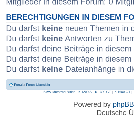
Mitglieder in diesem Forum: 0 Mitg
BERECHTIGUNGEN IN DIESEM F
Du darfst
keine
neuen Themen in d
Du darfst
keine
Antworten zu Theme
Du darfst deine Beiträge in diese
Du darfst deine Beiträge in diese
Du darfst
keine
Dateianhänge in di
Portal
»
Foren-Übersicht
BMW-Motorrad-Bilder
|
K 1200 S
|
K 1300 GT
|
K 1600 GT
|
Powered by
phpBB
Deutsche Ü