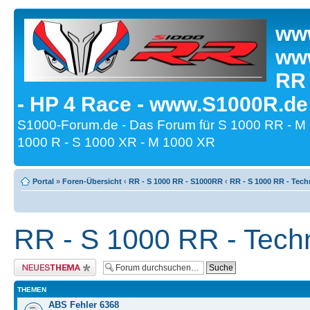
www
www
RR
- HP 4 Race - www.S1000R.de
S1000-Forum.de - Das Forum für S 1000 RR - M
1000 R - S 1000 XR - M 1000 XR
Portal
»
Foren-Übersicht
‹
RR - S 1000 RR - S1000RR
‹
RR - S 1000 RR - Tech
RR - S 1000 RR - Tech
Neues Thema erstellen
THEMEN
ABS Fehler 6368