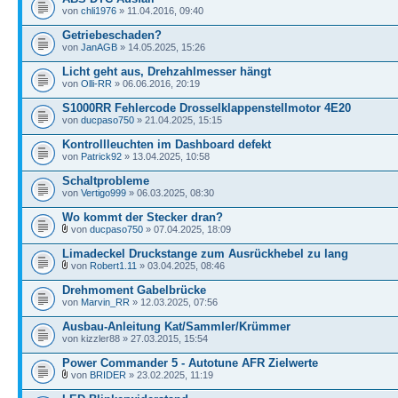
von
chli1976
» 11.04.2016, 09:40
Getriebeschaden?
von
JanAGB
» 14.05.2025, 15:26
Licht geht aus, Drehzahlmesser hängt
von
Olli-RR
» 06.06.2016, 20:19
S1000RR Fehlercode Drosselklappenstellmotor 4E20
von
ducpaso750
» 21.04.2025, 15:15
Kontrollleuchten im Dashboard defekt
von
Patrick92
» 13.04.2025, 10:58
Schaltprobleme
von
Vertigo999
» 06.03.2025, 08:30
Wo kommt der Stecker dran?
von
ducpaso750
» 07.04.2025, 18:09
Limadeckel Druckstange zum Ausrückhebel zu lang
von
Robert1.11
» 03.04.2025, 08:46
Drehmoment Gabelbrücke
von
Marvin_RR
» 12.03.2025, 07:56
Ausbau-Anleitung Kat/Sammler/Krümmer
von kizzler88 » 27.03.2015, 15:54
Power Commander 5 - Autotune AFR Zielwerte
von
BRIDER
» 23.02.2025, 11:19