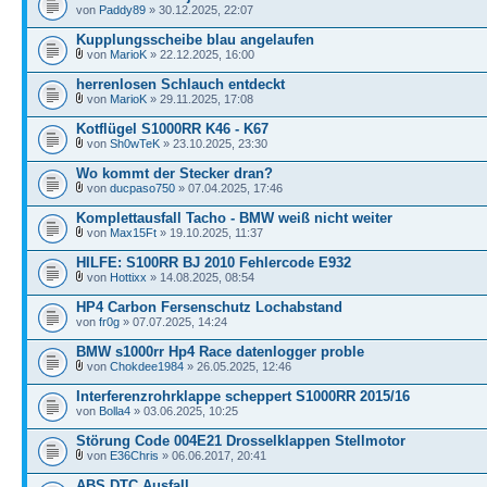
von
Paddy89
» 30.12.2025, 22:07
Kupplungsscheibe blau angelaufen
von
MarioK
» 22.12.2025, 16:00
herrenlosen Schlauch entdeckt
von
MarioK
» 29.11.2025, 17:08
Kotflügel S1000RR K46 - K67
von
Sh0wTeK
» 23.10.2025, 23:30
Wo kommt der Stecker dran?
von
ducpaso750
» 07.04.2025, 17:46
Komplettausfall Tacho - BMW weiß nicht weiter
von
Max15Ft
» 19.10.2025, 11:37
HILFE: S100RR BJ 2010 Fehlercode E932
von
Hottixx
» 14.08.2025, 08:54
HP4 Carbon Fersenschutz Lochabstand
von
fr0g
» 07.07.2025, 14:24
BMW s1000rr Hp4 Race datenlogger proble
von
Chokdee1984
» 26.05.2025, 12:46
Interferenzrohrklappe scheppert S1000RR 2015/16
von
Bolla4
» 03.06.2025, 10:25
Störung Code 004E21 Drosselklappen Stellmotor
von
E36Chris
» 06.06.2017, 20:41
ABS DTC Ausfall