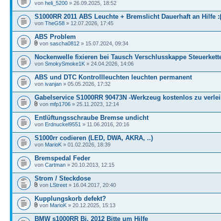
von
heli_5200
» 26.09.2025, 18:52
S1000RR 2011 ABS Leuchte + Bremslicht Dauerhaft an Hilfe :
von
TheG58
» 12.07.2026, 17:45
ABS Problem
von
sascha0812
» 15.07.2024, 09:34
Nockenwelle fixieren bei Tausch Verschlusskappe Steuerkett
von
SmokySmoke1K
» 24.04.2026, 14:06
ABS und DTC Kontrollleuchten leuchten permanent
von
ivanjan
» 05.05.2026, 17:32
Gabelservice S1000RR 90473N -Werkzeug kostenlos zu verle
von
mfp1706
» 25.11.2023, 12:14
Entlüftungsschraube Bremse undicht
von
Erdnuckel9551
» 11.06.2016, 20:16
S1000rr codieren (LED, DWA, AKRA, ..)
von
MarioK
» 01.02.2026, 18:39
Bremspedal Feder
von
Cartman
» 20.10.2013, 12:15
Strom / Steckdose
von
LStreet
» 16.04.2017, 20:40
Kupplungskorb defekt?
von
MarioK
» 20.12.2025, 15:13
BMW s1000RR Bj. 2012 Bitte um Hilfe