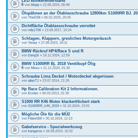
LED Blinkerwiderstand
von
blopp
» 22.06.2024, 00:48
Ölspähnen an der Ölablasschraube 12800km S1000RR BJ. 20
von
TheG58
» 06.02.2025, 20:45
Dichtfläche Ölablassschraube verrottet
von
mfp1706
» 13.09.2017, 10:24
Schlagen, Klappern, gresliches Motorgeräusch
von
Yonaz
» 27.08.2023, 18:11
BMW Rückruf HP4/Race S und R
von
Dang3r
» 19.12.2024, 12:59
BMW S1000RR Bj. 2018 Ventilkopf Ölig
von
Mosu
» 21.12.2024, 01:30
Schraube Lima Deckel / Motordeckel abgerissen
von
aliasTJ
» 23.07.2014, 21:26
Hp Race Calibration Kit 2 Informationen.
von
Ecotec
» 06.03.2013, 01:30
S1000 RR K46 Motor klackert/tickert stark
von
S1000RR_k46_2024
» 31.10.2024, 13:01
Mögliche Öle für die MÜ2
von
Fibbs500
» 30.10.2024, 12:13
Gabelservice - Spezialwerkzeug
von
kangaroo
» 26.09.2019, 16:32