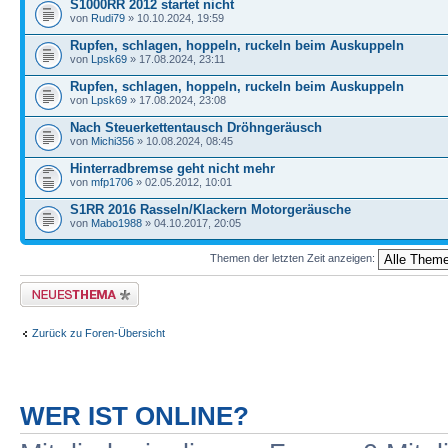
S1000RR 2012 startet nicht
von
Rudi79
» 10.10.2024, 19:59
Rupfen, schlagen, hoppeln, ruckeln beim Auskuppeln
von
Lpsk69
» 17.08.2024, 23:11
Rupfen, schlagen, hoppeln, ruckeln beim Auskuppeln
von
Lpsk69
» 17.08.2024, 23:08
Nach Steuerkettentausch Dröhngeräusch
von
Michi356
» 10.08.2024, 08:45
Hinterradbremse geht nicht mehr
von
mfp1706
» 02.05.2012, 10:01
S1RR 2016 Rasseln/Klackern Motorgeräusche
von
Mabo1988
» 04.10.2017, 20:05
Themen der letzten Zeit anzeigen:
Neues Thema erstellen
Zurück zu Foren-Übersicht
WER IST ONLINE?