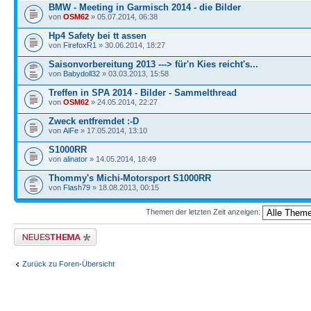
BMW - Meeting in Garmisch 2014 - die Bilder
von
OSM62
» 05.07.2014, 06:38
Hp4 Safety bei tt assen
von
FirefoxR1
» 30.06.2014, 18:27
Saisonvorbereitung 2013 ---> für'n Kies reicht's...
von
Babydoll32
» 03.03.2013, 15:58
Treffen in SPA 2014 - Bilder - Sammelthread
von
OSM62
» 24.05.2014, 22:27
Zweck entfremdet :-D
von
AlFe
» 17.05.2014, 13:10
S1000RR
von
alinator
» 14.05.2014, 18:49
Thommy's Michi-Motorsport S1000RR
von
Flash79
» 18.08.2013, 00:15
Themen der letzten Zeit anzeigen:
Neues Thema erstellen
Zurück zu Foren-Übersicht