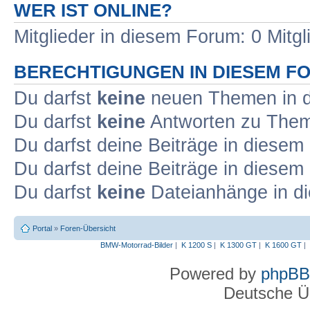
WER IST ONLINE?
Mitglieder in diesem Forum: 0 Mitg
BERECHTIGUNGEN IN DIESEM F
Du darfst
keine
neuen Themen in d
Du darfst
keine
Antworten zu Theme
Du darfst deine Beiträge in diese
Du darfst deine Beiträge in diese
Du darfst
keine
Dateianhänge in di
Portal
»
Foren-Übersicht
BMW-Motorrad-Bilder
|
K 1200 S
|
K 1300 GT
|
K 1600 GT
|
Powered by
phpBB
Deutsche Ü