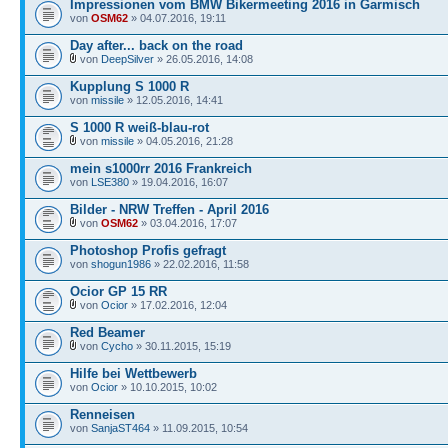
Impressionen vom BMW Bikermeeting 2016 in Garmisch
von
OSM62
» 04.07.2016, 19:11
Day after... back on the road
von
DeepSilver
» 26.05.2016, 14:08
Kupplung S 1000 R
von
missile
» 12.05.2016, 14:41
S 1000 R weiß-blau-rot
von
missile
» 04.05.2016, 21:28
mein s1000rr 2016 Frankreich
von
LSE380
» 19.04.2016, 16:07
Bilder - NRW Treffen - April 2016
von
OSM62
» 03.04.2016, 17:07
Photoshop Profis gefragt
von
shogun1986
» 22.02.2016, 11:58
Ocior GP 15 RR
von
Ocior
» 17.02.2016, 12:04
Red Beamer
von
Cycho
» 30.11.2015, 15:19
Hilfe bei Wettbewerb
von
Ocior
» 10.10.2015, 10:02
Renneisen
von
SanjaST464
» 11.09.2015, 10:54