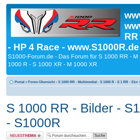
www
www
RR
- HP 4 Race - www.S1000R.de
S1000-Forum.de - Das Forum für S 1000 RR - M
1000 R - S 1000 XR - M 1000 XR
Portal
»
Foren-Übersicht
‹
S 1000 RR - Multimedial - S 1000 R - S 1 RR - S1rr
‹
S 1000 RR - Bilder - S
- S1000R
Neues Thema erstellen