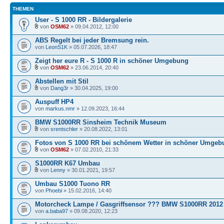
THEMEN
User - S 1000 RR - Bildergalerie
von
OSM62
» 09.04.2012, 12:00
ABS Regelt bei jeder Bremsung rein.
von
LeonS1K
» 05.07.2026, 18:47
Zeigt her eure R - S 1000 R in schöner Umgebung
von
OSM62
» 23.06.2014, 20:40
Abstellen mit Stil
von
Dang3r
» 30.04.2025, 19:00
Auspuff HP4
von
markus.nmr
» 12.09.2023, 16:44
BMW S1000RR Sinsheim Technik Museum
von
srentschler
» 20.08.2022, 13:01
Fotos von S 1000 RR bei schönem Wetter in schöner Umgeb
von
OSM62
» 07.02.2010, 21:33
S1000RR K67 Umbau
von
Lenny
» 30.01.2021, 19:57
Umbau S1000 Tuono RR
von
Phoebi
» 15.02.2016, 14:40
Motorcheck Lampe / Gasgriffsensor ??? BMW S1000RR 2012
von
a.baba97
» 09.08.2020, 12:23