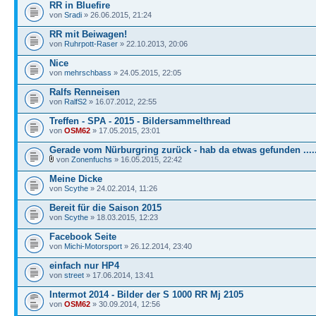
RR in Bluefire
von
Sradi
» 26.06.2015, 21:24
RR mit Beiwagen!
von
Ruhrpott-Raser
» 22.10.2013, 20:06
Nice
von
mehrschbass
» 24.05.2015, 22:05
Ralfs Renneisen
von
RalfS2
» 16.07.2012, 22:55
Treffen - SPA - 2015 - Bildersammelthread
von
OSM62
» 17.05.2015, 23:01
Gerade vom Nürburgring zurück - hab da etwas gefunden .....
von
Zonenfuchs
» 16.05.2015, 22:42
Meine Dicke
von
Scythe
» 24.02.2014, 11:26
Bereit für die Saison 2015
von
Scythe
» 18.03.2015, 12:23
Facebook Seite
von
Michi-Motorsport
» 26.12.2014, 23:40
einfach nur HP4
von
street
» 17.06.2014, 13:41
Intermot 2014 - Bilder der S 1000 RR Mj 2105
von
OSM62
» 30.09.2014, 12:56