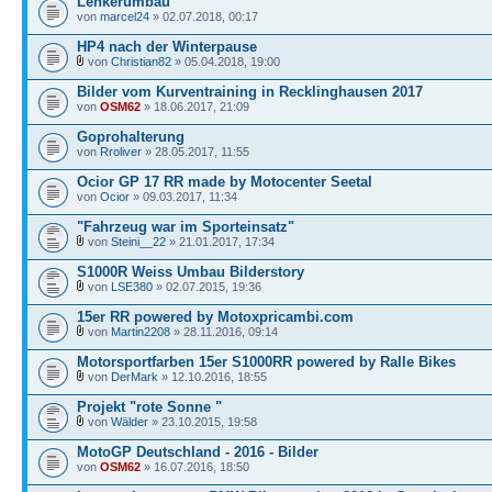
Lenkerumbau
von
marcel24
» 02.07.2018, 00:17
HP4 nach der Winterpause
von
Christian82
» 05.04.2018, 19:00
Bilder vom Kurventraining in Recklinghausen 2017
von
OSM62
» 18.06.2017, 21:09
Goprohalterung
von
Rroliver
» 28.05.2017, 11:55
Ocior GP 17 RR made by Motocenter Seetal
von
Ocior
» 09.03.2017, 11:34
"Fahrzeug war im Sporteinsatz"
von
Steini__22
» 21.01.2017, 17:34
S1000R Weiss Umbau Bilderstory
von
LSE380
» 02.07.2015, 19:36
15er RR powered by Motoxpricambi.com
von
Martin2208
» 28.11.2016, 09:14
Motorsportfarben 15er S1000RR powered by Ralle Bikes
von
DerMark
» 12.10.2016, 18:55
Projekt "rote Sonne "
von
Wälder
» 23.10.2015, 19:58
MotoGP Deutschland - 2016 - Bilder
von
OSM62
» 16.07.2016, 18:50