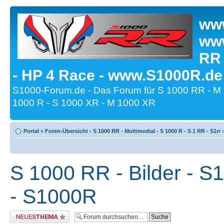
www
www
RR
- HP 4 Race - www.S1000R.de
S1000-Forum.de - Das Forum für S 1000 RR - M
1000 R - S 1000 XR - M 1000 XR
Portal
»
Foren-Übersicht
‹
S 1000 RR - Multimedial - S 1000 R - S 1 RR - S1rr
‹
S 1000 RR - Bilder - S
- S1000R
Neues Thema erstellen