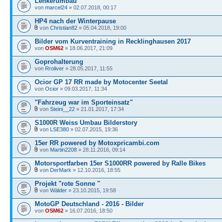
Lenkerumbau
von
marcel24
» 02.07.2018, 00:17
HP4 nach der Winterpause
von
Christian82
» 05.04.2018, 19:00
Bilder vom Kurventraining in Recklinghausen 2017
von
OSM62
» 18.06.2017, 21:09
Goprohalterung
von
Rroliver
» 28.05.2017, 11:55
Ocior GP 17 RR made by Motocenter Seetal
von
Ocior
» 09.03.2017, 11:34
"Fahrzeug war im Sporteinsatz"
von
Steini__22
» 21.01.2017, 17:34
S1000R Weiss Umbau Bilderstory
von
LSE380
» 02.07.2015, 19:36
15er RR powered by Motoxpricambi.com
von
Martin2208
» 28.11.2016, 09:14
Motorsportfarben 15er S1000RR powered by Ralle Bikes
von
DerMark
» 12.10.2016, 18:55
Projekt "rote Sonne "
von
Wälder
» 23.10.2015, 19:58
MotoGP Deutschland - 2016 - Bilder
von
OSM62
» 16.07.2016, 18:50