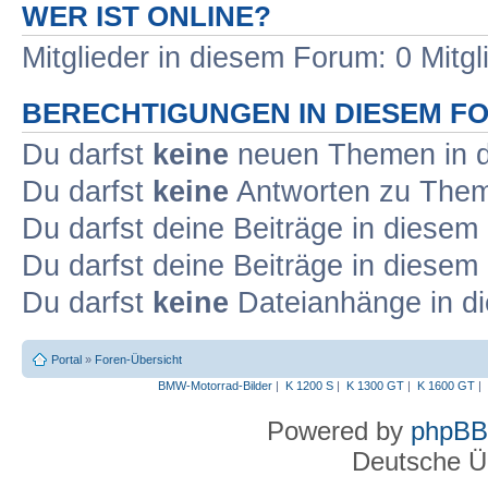
WER IST ONLINE?
Mitglieder in diesem Forum: 0 Mitg
BERECHTIGUNGEN IN DIESEM F
Du darfst
keine
neuen Themen in d
Du darfst
keine
Antworten zu Theme
Du darfst deine Beiträge in diese
Du darfst deine Beiträge in diese
Du darfst
keine
Dateianhänge in di
Portal
»
Foren-Übersicht
BMW-Motorrad-Bilder
|
K 1200 S
|
K 1300 GT
|
K 1600 GT
|
Powered by
phpBB
Deutsche Ü