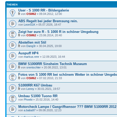
THEMEN
User - S 1000 RR - Bildergalerie
von
OSM62
» 09.04.2012, 12:00
ABS Regelt bei jeder Bremsung rein.
von
LeonS1K
» 05.07.2026, 18:47
Zeigt her eure R - S 1000 R in schöner Umgebung
von
OSM62
» 23.06.2014, 20:40
Abstellen mit Stil
von
Dang3r
» 30.04.2025, 19:00
Auspuff HP4
von
markus.nmr
» 12.09.2023, 16:44
BMW S1000RR Sinsheim Technik Museum
von
srentschler
» 20.08.2022, 13:01
Fotos von S 1000 RR bei schönem Wetter in schöner Umgeb
von
OSM62
» 07.02.2010, 21:33
S1000RR K67 Umbau
von
Lenny
» 30.01.2021, 19:57
Umbau S1000 Tuono RR
von
Phoebi
» 15.02.2016, 14:40
Motorcheck Lampe / Gasgriffsensor ??? BMW S1000RR 2012
von
a.baba97
» 09.08.2020, 12:23