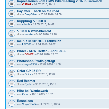
Impressionen vom BMW Bikermeeting 2016 in Garmisch
von
OSM62
» 04.07.2016, 19:11
Day after... back on the road
von
DeepSilver
» 26.05.2016, 14:08
Kupplung S 1000 R
von
missile
» 12.05.2016, 14:41
S 1000 R weiß-blau-rot
von
missile
» 04.05.2016, 21:28
mein s1000rr 2016 Frankreich
von
LSE380
» 19.04.2016, 16:07
Bilder - NRW Treffen - April 2016
von
OSM62
» 03.04.2016, 17:07
Photoshop Profis gefragt
von
shogun1986
» 22.02.2016, 11:58
Ocior GP 15 RR
von
Ocior
» 17.02.2016, 12:04
Red Beamer
von
Cycho
» 30.11.2015, 15:19
Hilfe bei Wettbewerb
von
Ocior
» 10.10.2015, 10:02
Renneisen
von
SanjaST464
» 11.09.2015, 10:54