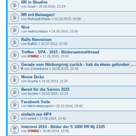
RR in Bluefire
von
Sradi
» 26.06.2015, 21:24
RR mit Beiwagen!
von
Ruhrpott-Raser
» 22.10.2013, 20:06
Nice
von
mehrschbass
» 24.05.2015, 22:05
Ralfs Renneisen
von
RalfS2
» 16.07.2012, 22:55
Treffen - SPA - 2015 - Bildersammelthread
von
OSM62
» 17.05.2015, 23:01
Gerade vom Nürburgring zurück - hab da etwas gefunden .....
von
Zonenfuchs
» 16.05.2015, 22:42
Meine Dicke
von
Scythe
» 24.02.2014, 11:26
Bereit für die Saison 2015
von
Scythe
» 18.03.2015, 12:23
Facebook Seite
von
Michi-Motorsport
» 26.12.2014, 23:40
einfach nur HP4
von
street
» 17.06.2014, 13:41
Intermot 2014 - Bilder der S 1000 RR Mj 2105
von
OSM62
» 30.09.2014, 12:56