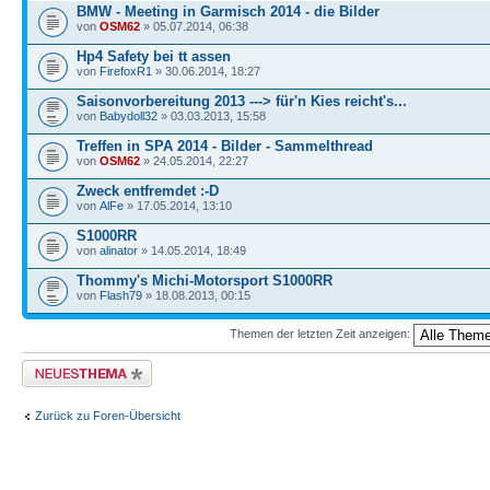
BMW - Meeting in Garmisch 2014 - die Bilder
von
OSM62
» 05.07.2014, 06:38
Hp4 Safety bei tt assen
von
FirefoxR1
» 30.06.2014, 18:27
Saisonvorbereitung 2013 ---> für'n Kies reicht's...
von
Babydoll32
» 03.03.2013, 15:58
Treffen in SPA 2014 - Bilder - Sammelthread
von
OSM62
» 24.05.2014, 22:27
Zweck entfremdet :-D
von
AlFe
» 17.05.2014, 13:10
S1000RR
von
alinator
» 14.05.2014, 18:49
Thommy's Michi-Motorsport S1000RR
von
Flash79
» 18.08.2013, 00:15
Themen der letzten Zeit anzeigen:
Neues Thema erstellen
Zurück zu Foren-Übersicht