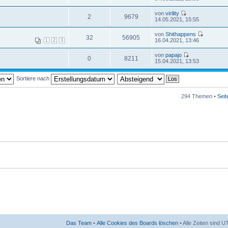
von
virility
2
9679
14.05.2021, 15:55
von
Shithappens
32
56905
16.04.2021, 13:46
1
2
3
von
papajo
0
8211
15.04.2021, 13:53
Sortiere nach
294 Themen •
Sei
Das Team
•
Alle Cookies des Boards löschen
• Alle Zeiten sind 