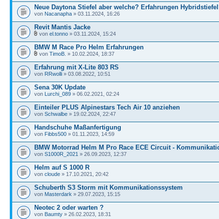
Neue Daytona Stiefel aber welche? Erfahrungen Hybridstiefe
von
Nacanapha
» 03.11.2024, 16:26
Revit Mantis Jacke
von
el.tonno
» 03.11.2024, 15:24
BMW M Race Pro Helm Erfahrungen
von
TimoB.
» 10.02.2024, 18:37
Erfahrung mit X-Lite 803 RS
von
RRwolli
» 03.08.2022, 10:51
Sena 30K Update
von
Lurchi_089
» 06.02.2021, 02:24
Einteiler PLUS Alpinestars Tech Air 10 anziehen
von
Schwalbe
» 19.02.2024, 22:47
Handschuhe Maßanfertigung
von
Fibbs500
» 01.11.2023, 14:59
BMW Motorrad Helm M Pro Race ECE Circuit - Kommunikati
von
S1000R_2021
» 26.09.2023, 12:37
Helm auf S 1000 R
von
cloude
» 17.10.2021, 20:42
Schuberth S3 Storm mit Kommunikationssystem
von
Masterdark
» 29.07.2023, 15:15
Neotec 2 oder warten ?
von
Baumty
» 26.02.2023, 18:31