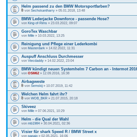
Helm passend zu den BMW Motorsportfarben?
von
Sechskantharry
» 05.01.2018, 13:48
BMW Lederjacke Downforce - passende Hose?
von
King-of-Rims
» 23.03.2022, 09:07
GoroTex Waschbar
von
Mille
» 10.03.2022, 13:25
Reinigung und Pflege einer Lederkombi
von
Masterdark
» 14.02.2022, 11:31
Auspuff Anschluss Durchmesser
von
Vtecdaddy
» 14.02.2022, 23:04
BMW kündigt neuen Systemhelm 7 Carbon an - Intermot 201
von
OSM62
» 12.09.2016, 16:38
Airbagweste
von
Semskij
» 10.07.2019, 11:42
Welchen Helm fahrt ihr?
von
WOB_BKR
» 21.07.2015, 20:18
Skiveez
von
Mille
» 07.06.2021, 10:29
Helm - die Qual der Wahl
von
mb1984
» 30.04.2021, 02:36
Visier für shark Speed R / BMW Street x
von
papajo
» 02.05.2021, 16:06