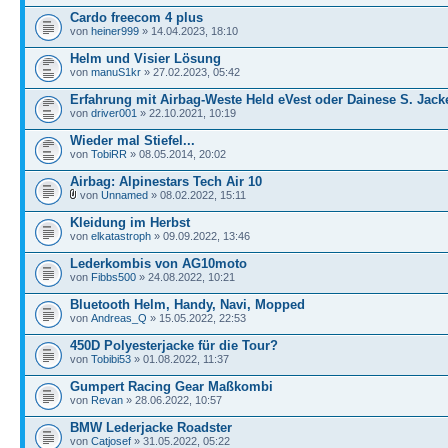
Cardo freecom 4 plus
von
heiner999
» 14.04.2023, 18:10
Helm und Visier Lösung
von
manuS1kr
» 27.02.2023, 05:42
Erfahrung mit Airbag-Weste Held eVest oder Dainese S. Jack
von
driver001
» 22.10.2021, 10:19
Wieder mal Stiefel...
von
TobiRR
» 08.05.2014, 20:02
Airbag: Alpinestars Tech Air 10
von
Unnamed
» 08.02.2022, 15:11
Kleidung im Herbst
von
elkatastroph
» 09.09.2022, 13:46
Lederkombis von AG10moto
von
Fibbs500
» 24.08.2022, 10:21
Bluetooth Helm, Handy, Navi, Mopped
von
Andreas_Q
» 15.05.2022, 22:53
450D Polyesterjacke für die Tour?
von
Tobibi53
» 01.08.2022, 11:37
Gumpert Racing Gear Maßkombi
von
Revan
» 28.06.2022, 10:57
BMW Lederjacke Roadster
von
Catjosef
» 31.05.2022, 05:22