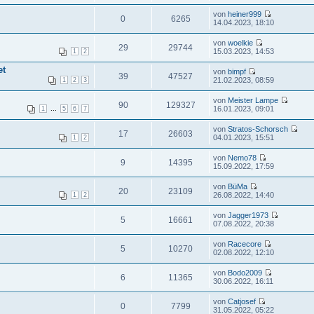
von
heiner999
0
6265
14.04.2023, 18:10
von
woelkie
29
29744
15.03.2023, 14:53
1
2
et
von
bimpf
39
47527
21.02.2023, 08:59
1
2
3
von
Meister Lampe
90
129327
...
16.01.2023, 09:01
1
5
6
7
von
Stratos-Schorsch
17
26603
04.01.2023, 15:51
1
2
von
Nemo78
9
14395
15.09.2022, 17:59
von
BüMa
20
23109
26.08.2022, 14:40
1
2
von
Jagger1973
5
16661
07.08.2022, 20:38
von
Racecore
5
10270
02.08.2022, 12:10
von
Bodo2009
6
11365
30.06.2022, 16:11
von
Catjosef
0
7799
31.05.2022, 05:22