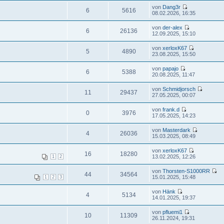
von
Dang3r
6
5616
08.02.2026, 16:35
von
der-alex
6
26136
12.09.2025, 15:10
von
xerloxK67
5
4890
23.08.2025, 15:50
von
papajo
6
5388
20.08.2025, 11:47
von
Schmidjorsch
11
29437
27.05.2025, 00:07
von
frank.d
0
3976
17.05.2025, 14:23
von
Masterdark
4
26036
15.03.2025, 08:49
von
xerloxK67
16
18280
13.02.2025, 12:26
1
2
von
Thorsten-S1000RR
44
34564
15.01.2025, 15:48
1
2
3
von
Hänk
4
5134
14.01.2025, 19:37
von
pfluemi1
10
11309
26.11.2024, 19:31