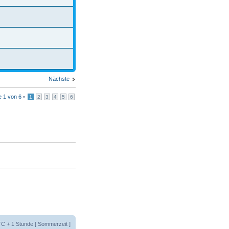
Nächste
te
1
von
6
•
1
2
3
4
5
6
UTC + 1 Stunde [ Sommerzeit ]