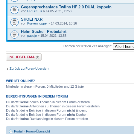
Gegensprechanlage Twiins HF 2.0 DUAL koppeln
von
FRIBIKER
» 14.05.2021, 11:58
SHOEI NXR
von
Kurvenhoppel
» 14.03.2014, 18:16
Helm Suche - Probefahrt
von
papajo
» 15.04.2021, 13:53
Themen der letzten Zeit anzeigen:
Neues Thema erstellen
Zurück zu Foren-Übersicht
WER IST ONLINE?
Mitglieder in diesem Forum: 0 Mitglieder und 12 Gäste
BERECHTIGUNGEN IN DIESEM FORUM
Du darfst
keine
neuen Themen in diesem Forum erstellen.
Du darfst
keine
Antworten zu Themen in diesem Forum erstellen.
Du darfst deine Beiträge in diesem Forum
nicht
ändern.
Du darfst deine Beiträge in diesem Forum
nicht
löschen.
Du darfst
keine
Dateianhänge in diesem Forum erstellen.
Portal
»
Foren-Übersicht