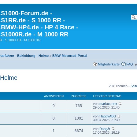
S1000-Forum.de -
S1RR.de - S 1000 RR -
BMW-HP4.de - HP 4 Race -
S1000R.de - M 1000 RR
R - S 1000 XR - M 1000 XR
radfahrer - Bekleidung - Helme
»
BMW-Motorrad-Portal
Mitgliederkarte
FAQ
- Helme
294 Themen •
Sei
ANTWORTEN
ZUGRIFFE
LETZTER BEITRAG
von
markus.nmr
0
765
29.06.2026, 21:45
von
HappyABG
0
1001
30.04.2026, 21:30
von
Dang3r
1
6674
17.04.2026, 16:19