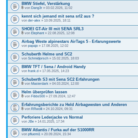
BMW Stiefel, Verstärkung
von
Dang3r
» 03.02.2026, 11:02
kennt sich jemand mit sena srl2 aus ?
von
der-alex
» 10.09.2025, 18:11
SHOEI GT-Air III mit SENA SRL3
von
Elephant
» 22.08.2025, 12:08
Airbag Weste alpinestars AirTags 5 - Erfarungswerte
von
papajo
» 17.08.2025, 12:02
Schuberth Helme und SC2
von
Schmidjorsch
» 15.02.2025, 18:03
BMW TFT / Sena / Android Handy
von
frank.d
» 17.05.2025, 14:23
Schuberth S3 mit Sena SC2 Erfahrungen
von
Masterdark
» 04.03.2024, 12:00
Helm überprüfen lassen
von
Fibbs500
» 27.09.2024, 12:47
Erfahrungsberichte zu Held Airbagwesten und Anderen
von
RRwolli
» 24.10.2024, 09:31
Perforiere Lederjacke vs Normal
von
JBe
» 14.01.2025, 17:34
BMW Atlantis / Furka auf der S1000RR
von
pfluemi1
» 20.09.2024, 15:34