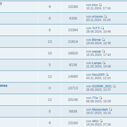
l?
von
kivo
9
10280
10.11.2024, 17:16
von
el.tonno
0
4356
03.11.2024, 15:24
von
ToTTi
6
15394
28.06.2024, 10:46
von
Börnie
13
21814
19.04.2024, 10:35
von
papajo
10
18820
15.04.2024, 17:42
von
Lampe
5
8136
21.02.2024, 19:36
von
Neo2005
12
14685
03.11.2023, 12:10
onss
von
S1000R_2021
0
13713
26.09.2023, 12:37
von
77er
12
20146
06.09.2023, 15:09
von
Masterdark
0
6838
29.07.2023, 15:15
von
Alf11
9
15160
19.04.2023, 07:36