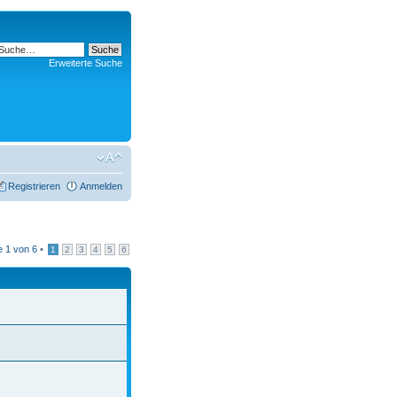
Erweiterte Suche
Registrieren
Anmelden
te
1
von
6
•
1
2
3
4
5
6