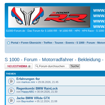
www.
www.
www.
www.
S1000-Forum.de - Das Forum für S 1000 RR - M 1000 RR - HP4 - HP4 Race - S 1000 
Portal
»
Foren-Übersicht
‹
Treffen - Touren - Events
‹
S 1000 - Forum - Motor
S 1000 - Forum - Motorradfahrer - Bekleidung 
Neues Thema erstellen
THEMEN
Erfahrungen 4sr
von
markus.nmr
» 29.06.2026, 21:45
Regenkombi BMW RainLock
von
HappyABG
» 30.04.2026, 21:30
Jacke BMW XRide GTX
von
Bayreuther
» 05.12.2024, 21:08