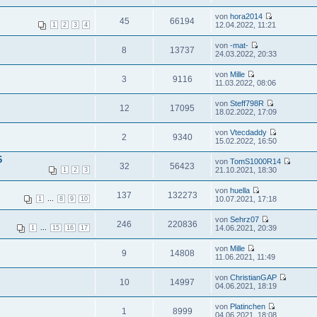
von
hora2014
45
66194
12.04.2022, 11:21
1
2
3
4
von
-mat-
8
13737
24.03.2022, 20:33
von
Mille
3
9116
11.03.2022, 08:06
von
Steff798R
12
17095
18.02.2022, 17:09
von
Vtecdaddy
2
9340
15.02.2022, 16:50
6
von
TomS1000R14
32
56423
21.10.2021, 18:30
1
2
3
von
huella
137
132273
...
10.07.2021, 17:18
1
8
9
10
von
Sehrz07
246
220836
...
14.06.2021, 20:39
1
15
16
17
von
Mille
9
14808
11.06.2021, 11:49
von
ChristianGAP
10
14997
04.06.2021, 18:19
von
Platinchen
1
8999
04.06.2021, 18:08