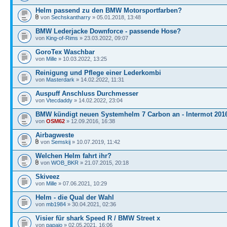
Helm passend zu den BMW Motorsportfarben?
von
Sechskantharry
» 05.01.2018, 13:48
BMW Lederjacke Downforce - passende Hose?
von
King-of-Rims
» 23.03.2022, 09:07
GoroTex Waschbar
von
Mille
» 10.03.2022, 13:25
Reinigung und Pflege einer Lederkombi
von
Masterdark
» 14.02.2022, 11:31
Auspuff Anschluss Durchmesser
von
Vtecdaddy
» 14.02.2022, 23:04
BMW kündigt neuen Systemhelm 7 Carbon an - Intermot 201
von
OSM62
» 12.09.2016, 16:38
Airbagweste
von
Semskij
» 10.07.2019, 11:42
Welchen Helm fahrt ihr?
von
WOB_BKR
» 21.07.2015, 20:18
Skiveez
von
Mille
» 07.06.2021, 10:29
Helm - die Qual der Wahl
von
mb1984
» 30.04.2021, 02:36
Visier für shark Speed R / BMW Street x
von
papajo
» 02.05.2021, 16:06