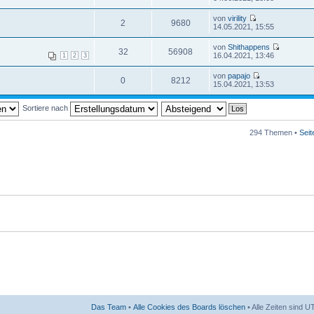
von
virility
2
9680
14.05.2021, 15:55
von
Shithappens
32
56908
16.04.2021, 13:46
1
2
3
von
papajo
0
8212
15.04.2021, 13:53
Sortiere nach
294 Themen •
Sei
Das Team
•
Alle Cookies des Boards löschen
• Alle Zeiten sind 