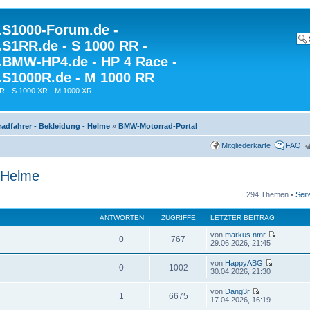
S1000-Forum.de -
S1RR.de - S 1000 RR -
BMW-HP4.de - HP 4 Race -
S1000R.de - M 1000 RR
R - S 1000 XR - M 1000 XR
radfahrer - Bekleidung - Helme
»
BMW-Motorrad-Portal
Mitgliederkarte
FAQ
- Helme
294 Themen •
Sei
ANTWORTEN
ZUGRIFFE
LETZTER BEITRAG
von
markus.nmr
0
767
29.06.2026, 21:45
von
HappyABG
0
1002
30.04.2026, 21:30
von
Dang3r
1
6675
17.04.2026, 16:19