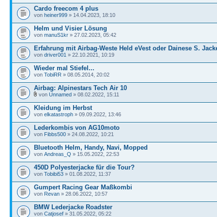
Cardo freecom 4 plus
von
heiner999
» 14.04.2023, 18:10
Helm und Visier Lösung
von
manuS1kr
» 27.02.2023, 05:42
Erfahrung mit Airbag-Weste Held eVest oder Dainese S. Jack
von
driver001
» 22.10.2021, 10:19
Wieder mal Stiefel...
von
TobiRR
» 08.05.2014, 20:02
Airbag: Alpinestars Tech Air 10
von
Unnamed
» 08.02.2022, 15:11
Kleidung im Herbst
von
elkatastroph
» 09.09.2022, 13:46
Lederkombis von AG10moto
von
Fibbs500
» 24.08.2022, 10:21
Bluetooth Helm, Handy, Navi, Mopped
von
Andreas_Q
» 15.05.2022, 22:53
450D Polyesterjacke für die Tour?
von
Tobibi53
» 01.08.2022, 11:37
Gumpert Racing Gear Maßkombi
von
Revan
» 28.06.2022, 10:57
BMW Lederjacke Roadster
von
Catjosef
» 31.05.2022, 05:22