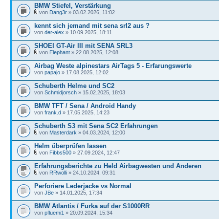
BMW Stiefel, Verstärkung
von
Dang3r
» 03.02.2026, 11:02
kennt sich jemand mit sena srl2 aus ?
von
der-alex
» 10.09.2025, 18:11
SHOEI GT-Air III mit SENA SRL3
von
Elephant
» 22.08.2025, 12:08
Airbag Weste alpinestars AirTags 5 - Erfarungswerte
von
papajo
» 17.08.2025, 12:02
Schuberth Helme und SC2
von
Schmidjorsch
» 15.02.2025, 18:03
BMW TFT / Sena / Android Handy
von
frank.d
» 17.05.2025, 14:23
Schuberth S3 mit Sena SC2 Erfahrungen
von
Masterdark
» 04.03.2024, 12:00
Helm überprüfen lassen
von
Fibbs500
» 27.09.2024, 12:47
Erfahrungsberichte zu Held Airbagwesten und Anderen
von
RRwolli
» 24.10.2024, 09:31
Perforiere Lederjacke vs Normal
von
JBe
» 14.01.2025, 17:34
BMW Atlantis / Furka auf der S1000RR
von
pfluemi1
» 20.09.2024, 15:34