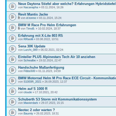
Neue Daytona Stiefel aber welche? Erfahrungen Hybridstiefe
von
Nacanapha
» 03.11.2024, 16:26
Revit Mantis Jacke
von
el.tonno
» 03.11.2024, 15:24
BMW M Race Pro Helm Erfahrungen
von
TimoB.
» 10.02.2024, 18:37
Erfahrung mit X-Lite 803 RS
von
RRwolli
» 03.08.2022, 10:51
Sena 30K Update
von
Lurchi_089
» 06.02.2021, 02:24
Einteiler PLUS Alpinestars Tech Air 10 anziehen
von
Schwalbe
» 19.02.2024, 22:47
Handschuhe Maßanfertigung
von
Fibbs500
» 01.11.2023, 14:59
BMW Motorrad Helm M Pro Race ECE Circuit - Kommunikati
von
S1000R_2021
» 26.09.2023, 12:37
Helm auf S 1000 R
von
cloude
» 17.10.2021, 20:42
Schuberth S3 Storm mit Kommunikationssystem
von
Masterdark
» 29.07.2023, 15:15
Neotec 2 oder warten ?
von
Baumty
» 26.02.2023, 18:31