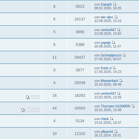
von
Dang3r
6
5623
08.02.2026, 16:35
von
der-alex
6
26137
12.09.2025, 15:10
von
xerloxK67
5
4890
23.08.2025, 15:50
von
papajo
6
5388
20.08.2025, 11:47
von
Schmidjorsch
11
29437
27.05.2025, 00:07
von
frank.d
0
3977
17.05.2025, 14:23
von
Masterdark
4
26039
15.03.2025, 08:49
von
xerloxK67
16
18282
13.02.2025, 12:26
1
2
von
Thorsten-S1000RR
44
34565
15.01.2025, 15:48
1
2
3
von
Hänk
4
5134
14.01.2025, 19:37
von
pfluemi1
10
11310
26.11.2024, 19:31