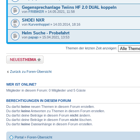
Gegensprechanlage Twiins HF 2.0 DUAL koppeln
von
FRIBIKER
» 14.05.2021, 11:58
SHOEI NXR
von
Kurvenhoppel
» 14.03.2014, 18:16
Helm Suche - Probefahrt
von
papajo
» 15.04.2021, 13:53
Themen der letzten Zeit anzeigen:
Neues Thema erstellen
Zurück zu Foren-Übersicht
WER IST ONLINE?
Mitglieder in diesem Forum: 0 Mitglieder und 5 Gäste
BERECHTIGUNGEN IN DIESEM FORUM
Du darfst
keine
neuen Themen in diesem Forum erstellen.
Du darfst
keine
Antworten zu Themen in diesem Forum erstellen.
Du darfst deine Beiträge in diesem Forum
nicht
ändern.
Du darfst deine Beiträge in diesem Forum
nicht
löschen.
Du darfst
keine
Dateianhänge in diesem Forum erstellen.
Portal
»
Foren-Übersicht