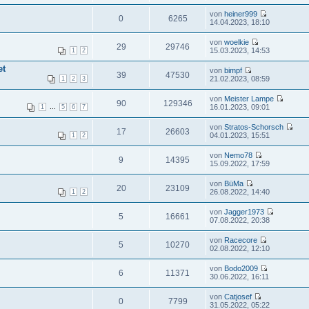
von
heiner999
0
6265
14.04.2023, 18:10
von
woelkie
29
29746
15.03.2023, 14:53
1
2
et
von
bimpf
39
47530
21.02.2023, 08:59
1
2
3
von
Meister Lampe
90
129346
...
16.01.2023, 09:01
1
5
6
7
von
Stratos-Schorsch
17
26603
04.01.2023, 15:51
1
2
von
Nemo78
9
14395
15.09.2022, 17:59
von
BüMa
20
23109
26.08.2022, 14:40
1
2
von
Jagger1973
5
16661
07.08.2022, 20:38
von
Racecore
5
10270
02.08.2022, 12:10
von
Bodo2009
6
11371
30.06.2022, 16:11
von
Catjosef
0
7799
31.05.2022, 05:22