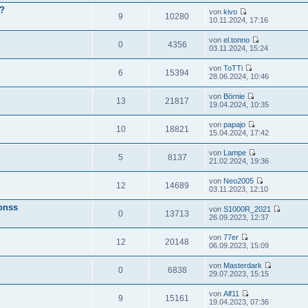
l?
von
kivo
9
10280
10.11.2024, 17:16
von
el.tonno
0
4356
03.11.2024, 15:24
von
ToTTi
6
15394
28.06.2024, 10:46
von
Börnie
13
21817
19.04.2024, 10:35
von
papajo
10
18821
15.04.2024, 17:42
von
Lampe
5
8137
21.02.2024, 19:36
von
Neo2005
12
14689
03.11.2023, 12:10
onss
von
S1000R_2021
0
13713
26.09.2023, 12:37
von
77er
12
20148
06.09.2023, 15:09
von
Masterdark
0
6838
29.07.2023, 15:15
von
Alf11
9
15161
19.04.2023, 07:36