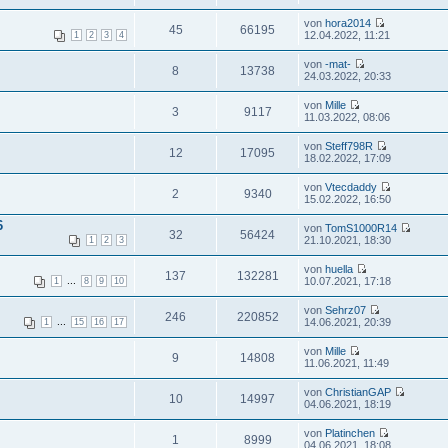
von
hora2014
45
66195
12.04.2022, 11:21
1
2
3
4
von
-mat-
8
13738
24.03.2022, 20:33
von
Mille
3
9117
11.03.2022, 08:06
von
Steff798R
12
17095
18.02.2022, 17:09
von
Vtecdaddy
2
9340
15.02.2022, 16:50
6
von
TomS1000R14
32
56424
21.10.2021, 18:30
1
2
3
von
huella
137
132281
...
10.07.2021, 17:18
1
8
9
10
von
Sehrz07
246
220852
...
14.06.2021, 20:39
1
15
16
17
von
Mille
9
14808
11.06.2021, 11:49
von
ChristianGAP
10
14997
04.06.2021, 18:19
von
Platinchen
1
8999
04.06.2021, 18:08