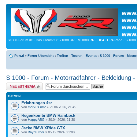
www.
www.
www.
www.
S1000-Forum.de - Das Forum für S 1000 RR - M 1000 RR - HP4 - HP4 Race - S 1000 
Portal
»
Foren-Übersicht
‹
Treffen - Touren - Events
‹
S 1000 - Forum - Motor
S 1000 - Forum - Motorradfahrer - Bekleidung 
Neues Thema erstellen
THEMEN
Erfahrungen 4sr
von
markus.nmr
» 29.06.2026, 21:45
Regenkombi BMW RainLock
von
HappyABG
» 30.04.2026, 21:30
Jacke BMW XRide GTX
von
Bayreuther
» 05.12.2024, 21:08