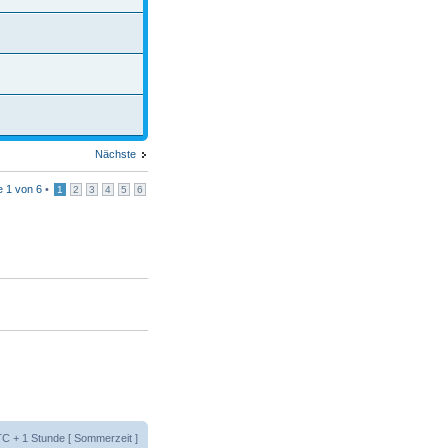
Nächste
te
1
von
6
•
1
2
3
4
5
6
UTC + 1 Stunde [ Sommerzeit ]