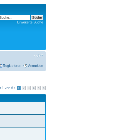
Erweiterte Suche
Registrieren
Anmelden
te
1
von
6
•
1
2
3
4
5
6