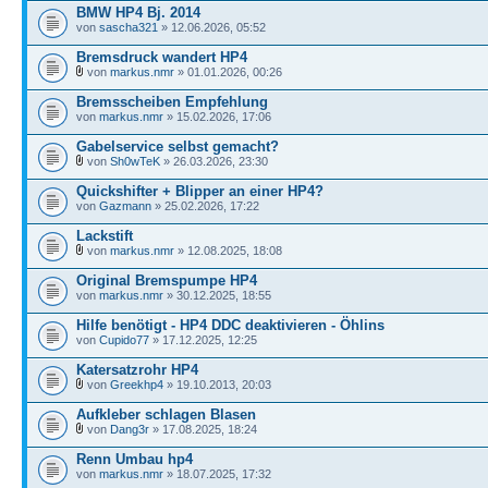
BMW HP4 Bj. 2014
von
sascha321
» 12.06.2026, 05:52
Bremsdruck wandert HP4
von
markus.nmr
» 01.01.2026, 00:26
Bremsscheiben Empfehlung
von
markus.nmr
» 15.02.2026, 17:06
Gabelservice selbst gemacht?
von
Sh0wTeK
» 26.03.2026, 23:30
Quickshifter + Blipper an einer HP4?
von
Gazmann
» 25.02.2026, 17:22
Lackstift
von
markus.nmr
» 12.08.2025, 18:08
Original Bremspumpe HP4
von
markus.nmr
» 30.12.2025, 18:55
Hilfe benötigt - HP4 DDC deaktivieren - Öhlins
von
Cupido77
» 17.12.2025, 12:25
Katersatzrohr HP4
von
Greekhp4
» 19.10.2013, 20:03
Aufkleber schlagen Blasen
von
Dang3r
» 17.08.2025, 18:24
Renn Umbau hp4
von
markus.nmr
» 18.07.2025, 17:32