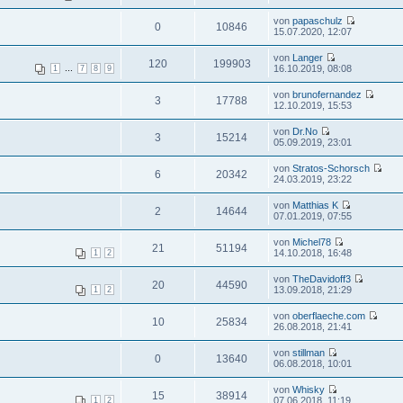
von
papaschulz
0
10846
15.07.2020, 12:07
von
Langer
120
199903
...
16.10.2019, 08:08
1
7
8
9
von
brunofernandez
3
17788
12.10.2019, 15:53
von
Dr.No
3
15214
05.09.2019, 23:01
von
Stratos-Schorsch
6
20342
24.03.2019, 23:22
von
Matthias K
2
14644
07.01.2019, 07:55
von
Michel78
21
51194
14.10.2018, 16:48
1
2
von
TheDavidoff3
20
44590
13.09.2018, 21:29
1
2
von
oberflaeche.com
10
25834
26.08.2018, 21:41
von
stillman
0
13640
06.08.2018, 10:01
von
Whisky
15
38914
07.06.2018, 11:19
1
2