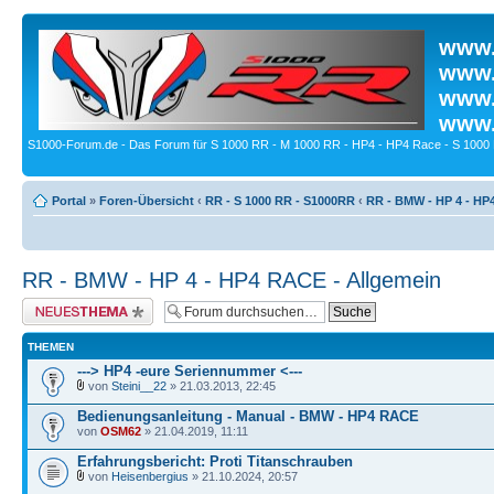
www.
www.
www.
www.
S1000-Forum.de - Das Forum für S 1000 RR - M 1000 RR - HP4 - HP4 Race - S 1000 
Portal
»
Foren-Übersicht
‹
RR - S 1000 RR - S1000RR
‹
RR - BMW - HP 4 - HP
RR - BMW - HP 4 - HP4 RACE - Allgemein
Neues Thema erstellen
THEMEN
---> HP4 -eure Seriennummer <---
von
Steini__22
» 21.03.2013, 22:45
Bedienungsanleitung - Manual - BMW - HP4 RACE
von
OSM62
» 21.04.2019, 11:11
Erfahrungsbericht: Proti Titanschrauben
von
Heisenbergius
» 21.10.2024, 20:57