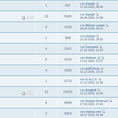
von
Dang3r
1
597
12.06.2026, 08:48
von
Dang3r
19
5945
09.06.2026, 15:58
1
2
von
Meister Lampe
9
3258
06.05.2026, 09:55
von
herbyei
1
969
31.03.2026, 18:55
von
Gazmann
4
2541
27.02.2026, 22:50
von
Andreas_Q
6
4253
17.01.2026, 12:57
von
golf216vau
4
1680
31.12.2025, 13:15
von
G.A.C.O.
1
3773
17.12.2025, 15:36
von
KingBoB
15
23525
10.12.2025, 14:40
1
2
von
Stratos-Schorsch
6
6699
27.08.2025, 23:40
von
markus.nmr
2
9903
18.07.2025, 20:46