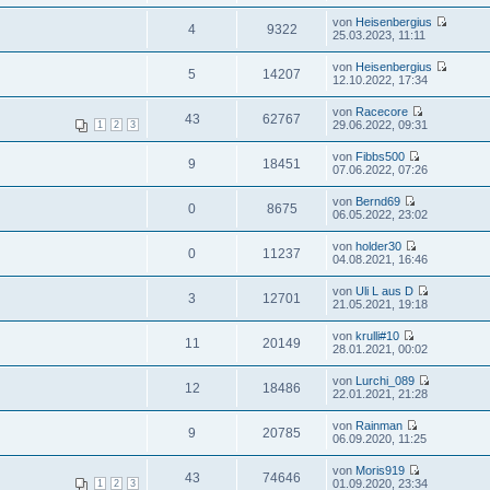
von
Heisenbergius
4
9322
25.03.2023, 11:11
von
Heisenbergius
5
14207
12.10.2022, 17:34
von
Racecore
43
62767
29.06.2022, 09:31
1
2
3
von
Fibbs500
9
18451
07.06.2022, 07:26
von
Bernd69
0
8675
06.05.2022, 23:02
von
holder30
0
11237
04.08.2021, 16:46
von
Uli L aus D
3
12701
21.05.2021, 19:18
von
krulli#10
11
20149
28.01.2021, 00:02
von
Lurchi_089
12
18486
22.01.2021, 21:28
von
Rainman
9
20785
06.09.2020, 11:25
von
Moris919
43
74646
01.09.2020, 23:34
1
2
3