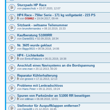
Sturzpads HP Race
von
papaschulz
» 15.07.2020, 12:07
HP4 Race - 750er Serie - 171 kg vollgetankt - 215 PS
von
OSM62
» 19.04.2017, 09:44
Sitzbank - seltsame Teilenummer
von
brunofernandez
» 08.10.2019, 15:33
Kaufberatung S1000RR
von
Daniel301
» 02.09.2019, 18:34
Nr. 3605 wurde geklaut
von
Biggy0815
» 08.06.2018, 14:06
HP4 - Lichterkette
von
EnricoPalazzo
» 06.01.2019, 18:38
Anschluß eines Navisystems an die Bordspannung
von
one.man
» 20.12.2013, 00:20
Reparatur Kühlerhalterung
von
groove
» 17.11.2013, 12:13
Probleme mit Lenkradschloss
von
Hans Peter
» 09.11.2015, 19:24
Spuren von Parksünder an S1000 RR beseitigen
von
stillman
» 06.08.2018, 10:01
Stellmotor für Auspuffklappen entfernen?
von
Denis88
» 21.12.2013, 16:45