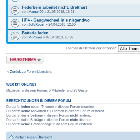
Federbein arbeitet nicht. Bretthart
von
Manta400
» 21.05.2018, 18:21
HP4 - Gangwechsel in‘s nirgendwo
von
JollyRoger
» 24.04.2018, 12:50
Batterie laden
von
M-Power
» 07.04.2013, 10:36
Themen der letzten Zeit anzeigen:
Neues Thema erstellen
Zurück zu Foren-Übersicht
WER IST ONLINE?
Mitglieder in diesem Forum: 0 Mitglieder und 23 Gäste
BERECHTIGUNGEN IN DIESEM FORUM
Du darfst
keine
neuen Themen in diesem Forum erstellen.
Du darfst
keine
Antworten zu Themen in diesem Forum erstellen.
Du darfst deine Beiträge in diesem Forum
nicht
ändern.
Du darfst deine Beiträge in diesem Forum
nicht
löschen.
Du darfst
keine
Dateianhänge in diesem Forum erstellen.
Portal
»
Foren-Übersicht