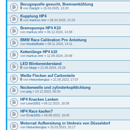
Bezugsquelle gesucht, Bremsenkühlung
von
Dang3r
» 15.04.2025, 13:29
Kupplung HP4
von
markus.nmr
» 06.04.2025, 21:03
Bremspumpe HP4 K10
von
markus.nmr
» 06.12.2024, 14:38
BMW Race Calibration Pro Anleitung
von
NoobieBubie
» 08.11.2024, 14:11
Kettenlänge HP4 k10
von
markus.nmr
» 12.09.2024, 20:08
LED Blinkerwiderstand
von
blopp
» 21.06.2024, 19:26
Weiße Flecken auf Carbonteile
von
Heisenbergius
» 21.05.2023, 17:07
Nockenwelle und zylinderkopfdichtung
von
peg
» 24.12.2023, 00:34
HP4 Knacken Lenken
von
Leon2001
» 09.12.2023, 18:38
HP4 Race kaufen?
von
Ernie1001
» 06.08.2023, 18:40
Motorrad Aufbereitung in Umkreis von Düsseldorf
von
Heisenbergius
» 25.03.2023, 10:17