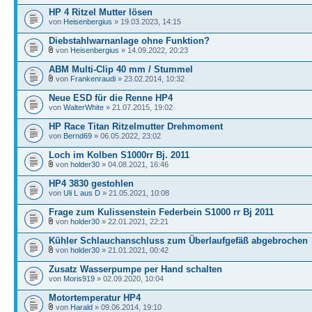
HP 4 Ritzel Mutter lösen
von
Heisenbergius
» 19.03.2023, 14:15
Diebstahlwarnanlage ohne Funktion?
von
Heisenbergius
» 14.09.2022, 20:23
ABM Multi-Clip 40 mm / Stummel
von
Frankenraudi
» 23.02.2014, 10:32
Neue ESD für die Renne HP4
von
WalterWhite
» 21.07.2015, 19:02
HP Race Titan Ritzelmutter Drehmoment
von
Bernd69
» 06.05.2022, 23:02
Loch im Kolben S1000rr Bj. 2011
von
holder30
» 04.08.2021, 16:46
HP4 3830 gestohlen
von
Uli L aus D
» 21.05.2021, 10:08
Frage zum Kulissenstein Federbein S1000 rr Bj 2011
von
holder30
» 22.01.2021, 22:21
Kühler Schlauchanschluss zum Überlaufgefäß abgebrochen
von
holder30
» 21.01.2021, 00:42
Zusatz Wasserpumpe per Hand schalten
von
Moris919
» 02.09.2020, 10:04
Motortemperatur HP4
von
Harald
» 09.06.2014, 19:10