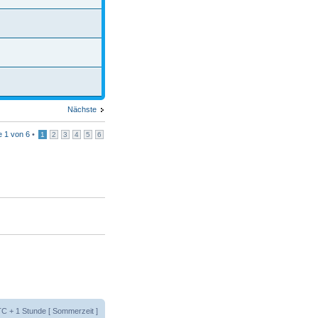
Nächste
te
1
von
6
•
1
2
3
4
5
6
UTC + 1 Stunde [ Sommerzeit ]