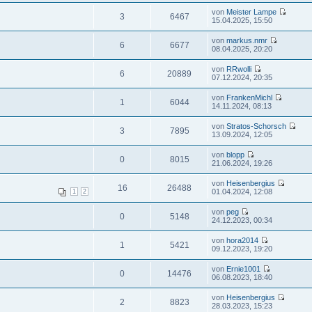
von
Meister Lampe
3
6467
15.04.2025, 15:50
von
markus.nmr
6
6677
08.04.2025, 20:20
von
RRwolli
6
20889
07.12.2024, 20:35
von
FrankenMichl
1
6044
14.11.2024, 08:13
von
Stratos-Schorsch
3
7895
13.09.2024, 12:05
von
blopp
0
8015
21.06.2024, 19:26
von
Heisenbergius
16
26488
01.04.2024, 12:08
1
2
von
peg
0
5148
24.12.2023, 00:34
von
hora2014
1
5421
09.12.2023, 19:20
von
Ernie1001
0
14476
06.08.2023, 18:40
von
Heisenbergius
2
8823
28.03.2023, 15:23