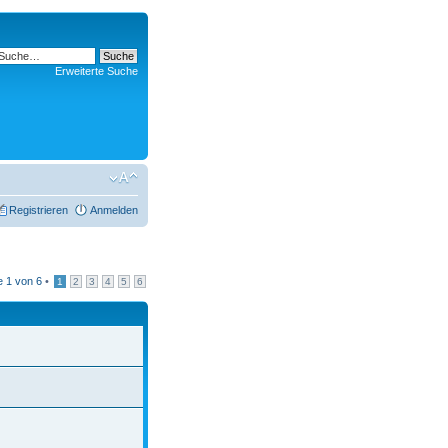
Erweiterte Suche
Registrieren
Anmelden
te
1
von
6
•
1
2
3
4
5
6