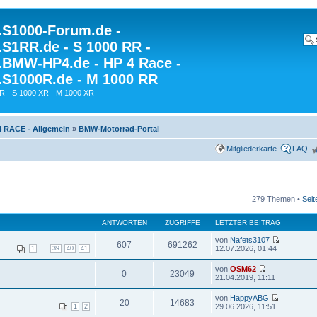
S1000-Forum.de -
S1RR.de - S 1000 RR -
BMW-HP4.de - HP 4 Race -
S1000R.de - M 1000 RR
R - S 1000 XR - M 1000 XR
4 RACE - Allgemein
»
BMW-Motorrad-Portal
Mitgliederkarte
FAQ
279 Themen •
Sei
ANTWORTEN
ZUGRIFFE
LETZTER BEITRAG
von
Nafets3107
607
691262
...
12.07.2026, 01:44
1
39
40
41
von
OSM62
0
23049
21.04.2019, 11:11
von
HappyABG
20
14683
29.06.2026, 11:51
1
2