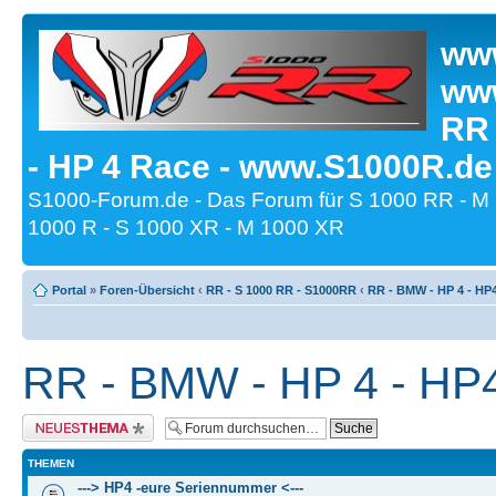
www
www
RR
- HP 4 Race - www.S1000R.de
S1000-Forum.de - Das Forum für S 1000 RR - M
1000 R - S 1000 XR - M 1000 XR
Portal
»
Foren-Übersicht
‹
RR - S 1000 RR - S1000RR
‹
RR - BMW - HP 4 - HP
RR - BMW - HP 4 - HP
Neues Thema erstellen
THEMEN
---> HP4 -eure Seriennummer <---