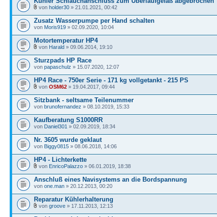
Kühler Schlauchanschluss zum Überlaufgefäß abgebrochen
von
holder30
» 21.01.2021, 00:42
Zusatz Wasserpumpe per Hand schalten
von
Moris919
» 02.09.2020, 10:04
Motortemperatur HP4
von
Harald
» 09.06.2014, 19:10
Sturzpads HP Race
von
papaschulz
» 15.07.2020, 12:07
HP4 Race - 750er Serie - 171 kg vollgetankt - 215 PS
von
OSM62
» 19.04.2017, 09:44
Sitzbank - seltsame Teilenummer
von
brunofernandez
» 08.10.2019, 15:33
Kaufberatung S1000RR
von
Daniel301
» 02.09.2019, 18:34
Nr. 3605 wurde geklaut
von
Biggy0815
» 08.06.2018, 14:06
HP4 - Lichterkette
von
EnricoPalazzo
» 06.01.2019, 18:38
Anschluß eines Navisystems an die Bordspannung
von
one.man
» 20.12.2013, 00:20
Reparatur Kühlerhalterung
von
groove
» 17.11.2013, 12:13