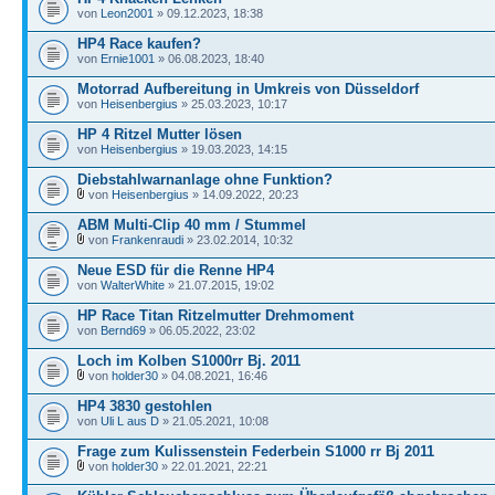
von
Leon2001
» 09.12.2023, 18:38
HP4 Race kaufen?
von
Ernie1001
» 06.08.2023, 18:40
Motorrad Aufbereitung in Umkreis von Düsseldorf
von
Heisenbergius
» 25.03.2023, 10:17
HP 4 Ritzel Mutter lösen
von
Heisenbergius
» 19.03.2023, 14:15
Diebstahlwarnanlage ohne Funktion?
von
Heisenbergius
» 14.09.2022, 20:23
ABM Multi-Clip 40 mm / Stummel
von
Frankenraudi
» 23.02.2014, 10:32
Neue ESD für die Renne HP4
von
WalterWhite
» 21.07.2015, 19:02
HP Race Titan Ritzelmutter Drehmoment
von
Bernd69
» 06.05.2022, 23:02
Loch im Kolben S1000rr Bj. 2011
von
holder30
» 04.08.2021, 16:46
HP4 3830 gestohlen
von
Uli L aus D
» 21.05.2021, 10:08
Frage zum Kulissenstein Federbein S1000 rr Bj 2011
von
holder30
» 22.01.2021, 22:21