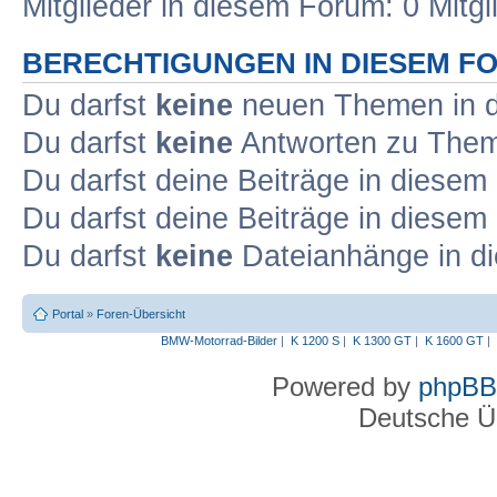
Mitglieder in diesem Forum: 0 Mitg
BERECHTIGUNGEN IN DIESEM F
Du darfst
keine
neuen Themen in d
Du darfst
keine
Antworten zu Theme
Du darfst deine Beiträge in diese
Du darfst deine Beiträge in diese
Du darfst
keine
Dateianhänge in di
Portal
»
Foren-Übersicht
BMW-Motorrad-Bilder
|
K 1200 S
|
K 1300 GT
|
K 1600 GT
|
Powered by
phpBB
Deutsche Ü