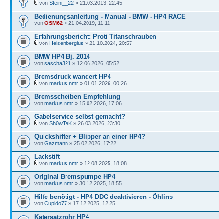
von
Steini__22
» 21.03.2013, 22:45
Bedienungsanleitung - Manual - BMW - HP4 RACE
von
OSM62
» 21.04.2019, 11:11
Erfahrungsbericht: Proti Titanschrauben
von
Heisenbergius
» 21.10.2024, 20:57
BMW HP4 Bj. 2014
von
sascha321
» 12.06.2026, 05:52
Bremsdruck wandert HP4
von
markus.nmr
» 01.01.2026, 00:26
Bremsscheiben Empfehlung
von
markus.nmr
» 15.02.2026, 17:06
Gabelservice selbst gemacht?
von
Sh0wTeK
» 26.03.2026, 23:30
Quickshifter + Blipper an einer HP4?
von
Gazmann
» 25.02.2026, 17:22
Lackstift
von
markus.nmr
» 12.08.2025, 18:08
Original Bremspumpe HP4
von
markus.nmr
» 30.12.2025, 18:55
Hilfe benötigt - HP4 DDC deaktivieren - Öhlins
von
Cupido77
» 17.12.2025, 12:25
Katersatzrohr HP4