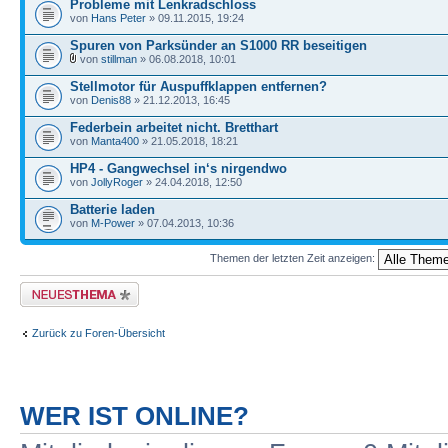
Probleme mit Lenkradschloss
von
Hans Peter
» 09.11.2015, 19:24
Spuren von Parksünder an S1000 RR beseitigen
von
stillman
» 06.08.2018, 10:01
Stellmotor für Auspuffklappen entfernen?
von
Denis88
» 21.12.2013, 16:45
Federbein arbeitet nicht. Bretthart
von
Manta400
» 21.05.2018, 18:21
HP4 - Gangwechsel in‘s nirgendwo
von
JollyRoger
» 24.04.2018, 12:50
Batterie laden
von
M-Power
» 07.04.2013, 10:36
Themen der letzten Zeit anzeigen:
Neues Thema erstellen
Zurück zu Foren-Übersicht
WER IST ONLINE?