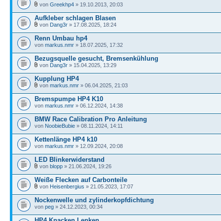
von
Greekhp4
» 19.10.2013, 20:03
Aufkleber schlagen Blasen
von
Dang3r
» 17.08.2025, 18:24
Renn Umbau hp4
von
markus.nmr
» 18.07.2025, 17:32
Bezugsquelle gesucht, Bremsenkühlung
von
Dang3r
» 15.04.2025, 13:29
Kupplung HP4
von
markus.nmr
» 06.04.2025, 21:03
Bremspumpe HP4 K10
von
markus.nmr
» 06.12.2024, 14:38
BMW Race Calibration Pro Anleitung
von
NoobieBubie
» 08.11.2024, 14:11
Kettenlänge HP4 k10
von
markus.nmr
» 12.09.2024, 20:08
LED Blinkerwiderstand
von
blopp
» 21.06.2024, 19:26
Weiße Flecken auf Carbonteile
von
Heisenbergius
» 21.05.2023, 17:07
Nockenwelle und zylinderkopfdichtung
von
peg
» 24.12.2023, 00:34
HP4 Knacken Lenken