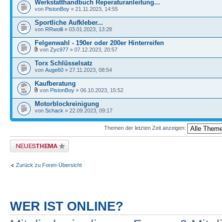
Werkstatthandbuch Reperaturanleitung...
von
PistonBoy
» 21.11.2023, 14:55
Sportliche Aufkleber...
von
RRwolli
» 03.01.2023, 13:28
Felgenwahl - 190er oder 200er Hinterreifen
von
Zyc977
» 07.12.2023, 20:57
Torx Schlüsselsatz
von
Auge60
» 27.11.2023, 08:54
Kaufberatung
von
PistonBoy
» 06.10.2023, 15:52
Motorblockreinigung
von
Schack
» 22.09.2023, 09:17
Themen der letzten Zeit anzeigen:
Neues Thema erstellen
Zurück zu Foren-Übersicht
WER IST ONLINE?