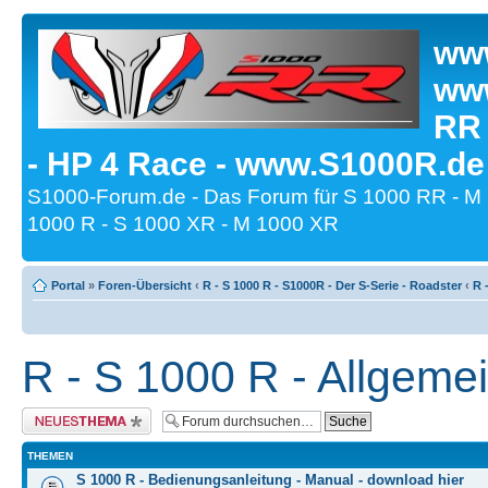
www
www
RR
- HP 4 Race - www.S1000R.de
S1000-Forum.de - Das Forum für S 1000 RR - M
1000 R - S 1000 XR - M 1000 XR
Portal
»
Foren-Übersicht
‹
R - S 1000 R - S1000R - Der S-Serie - Roadster
‹
R 
R - S 1000 R - Allgeme
Neues Thema erstellen
THEMEN
S 1000 R - Bedienungsanleitung - Manual - download hier