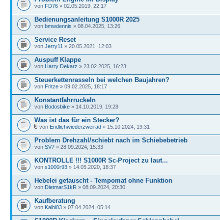
von
FD76
» 02.05.2019, 22:17
Bedienungsanleitung S1000R 2025
von
bmwdennis
» 08.04.2025, 13:26
Service Reset
von
Jerry11
» 20.05.2021, 12:03
Auspuff Klappe
von
Harry Dekarz
» 23.02.2025, 16:23
Steuerkettenrasseln bei welchen Baujahren?
von
Fritze
» 09.02.2025, 18:17
Konstantfahrruckeln
von
Bodosbike
» 14.10.2019, 19:28
Was ist das für ein Stecker?
von
Endlichwiederzweirad
» 15.10.2024, 19:31
Problem Drehzahl/schiebt nach im Schiebebetrieb
von
SV7
» 28.09.2024, 15:33
KONTROLLE !!! S1000R Sc-Project zu laut...
von
s1000r93
» 14.05.2020, 18:37
Hebelei getauscht - Tempomat ohne Funktion
von
DietmarS1kR
» 08.09.2024, 20:30
Kaufberatung
von
Kalbi03
» 07.04.2024, 05:14