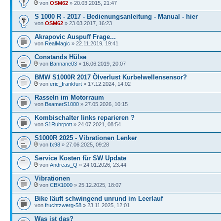
von
OSM62
» 20.03.2015, 21:47
S 1000 R - 2017 - Bedienungsanleitung - Manual - hier
von
OSM62
» 23.03.2017, 16:23
Akrapovic Auspuff Frage...
von
RealMagic
» 22.11.2019, 19:41
Constands Hülse
von
Bannane03
» 16.06.2019, 20:07
BMW S1000R 2017 Ölverlust Kurbelwellensensor?
von
eric_frankfurt
» 17.12.2024, 14:02
Rasseln im Motorraum
von
BeamerS1000
» 27.05.2026, 10:15
Kombischalter links reparieren ?
von
S1Ruhrpott
» 24.07.2021, 08:54
S1000R 2025 - Vibrationen Lenker
von
fx98
» 27.06.2025, 09:28
Service Kosten für SW Update
von
Andreas_Q
» 24.01.2026, 23:44
Vibrationen
von
CBX1000
» 25.12.2025, 18:07
Bike läuft schwingend unrund im Leerlauf
von
fruchtzwerg-58
» 23.11.2025, 12:01
Was ist das?