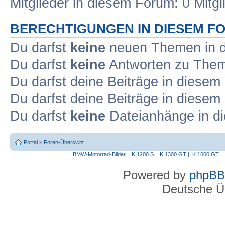
Mitglieder in diesem Forum: 0 Mitg
BERECHTIGUNGEN IN DIESEM F
Du darfst
keine
neuen Themen in d
Du darfst
keine
Antworten zu Theme
Du darfst deine Beiträge in diese
Du darfst deine Beiträge in diese
Du darfst
keine
Dateianhänge in di
Portal
»
Foren-Übersicht
BMW-Motorrad-Bilder
|
K 1200 S
|
K 1300 GT
|
K 1600 GT
|
Powered by
phpBB
Deutsche Ü