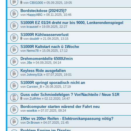
von
CBX1000
» 05.09.2025, 19:05
Bordsteckdose (2024/25)?
von
HappyABG
» 08.11.2025, 10:46
S1000R EZ 01/24 dreht nur bis 9000, Lenkerendenspiegel
von
kraustef
» 19.09.2025, 22:27
S1000R Kühlwasserverlust
von
doubtfr
» 21.09.2025, 13:15
S1000R Kaltstart nach ü 1Woche
von
Nemo78
» 15.09.2025, 17:12
Drehmomentdelle 6500U/min
von
JBe
» 04.09.2025, 04:14
Keyless Ride ausgefallen
von
JohnnyS1k
» 07.07.2025, 19:01
S1000R springt sporadisch nicht an
von
Carsten_B
» 26.08.2025, 17:19
Guss oder Schmiedefelgen ? Vor/Nachteile / Neue S1R
von
ZuIR4m
» 02.12.2020, 14:47
Bordcomputer starten wärend der Fahrt neu
von
woelkie
» 07.07.2025, 09:24
190er vs 200er Reifen - Elektronikanpassung nötig?
von
Dr.Brown
» 04.07.2025, 21:45
Problem Engine im Display