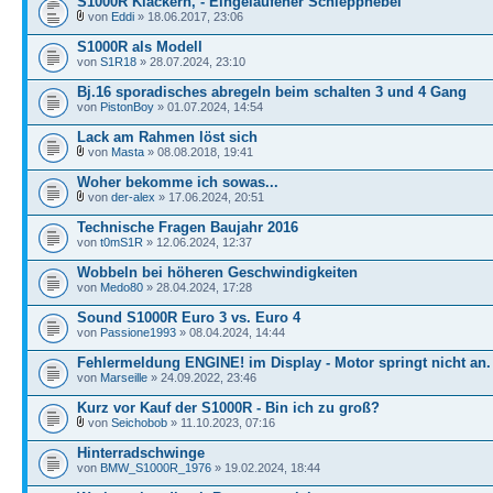
S1000R Klackern, - Eingelaufener Schlepphebel
von
Eddi
» 18.06.2017, 23:06
S1000R als Modell
von
S1R18
» 28.07.2024, 23:10
Bj.16 sporadisches abregeln beim schalten 3 und 4 Gang
von
PistonBoy
» 01.07.2024, 14:54
Lack am Rahmen löst sich
von
Masta
» 08.08.2018, 19:41
Woher bekomme ich sowas...
von
der-alex
» 17.06.2024, 20:51
Technische Fragen Baujahr 2016
von
t0mS1R
» 12.06.2024, 12:37
Wobbeln bei höheren Geschwindigkeiten
von
Medo80
» 28.04.2024, 17:28
Sound S1000R Euro 3 vs. Euro 4
von
Passione1993
» 08.04.2024, 14:44
Fehlermeldung ENGINE! im Display - Motor springt nicht an.
von
Marseille
» 24.09.2022, 23:46
Kurz vor Kauf der S1000R - Bin ich zu groß?
von
Seichobob
» 11.10.2023, 07:16
Hinterradschwinge
von
BMW_S1000R_1976
» 19.02.2024, 18:44