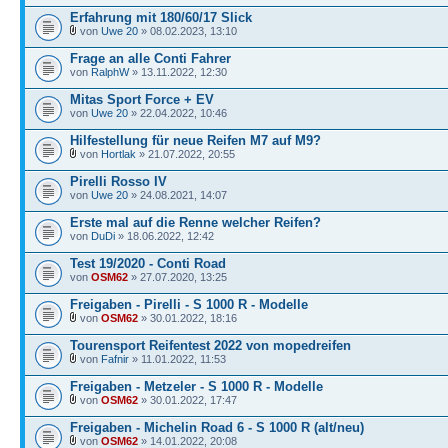
Erfahrung mit 180/60/17 Slick
von
Uwe 20
» 08.02.2023, 13:10
Frage an alle Conti Fahrer
von
RalphW
» 13.11.2022, 12:30
Mitas Sport Force + EV
von
Uwe 20
» 22.04.2022, 10:46
Hilfestellung für neue Reifen M7 auf M9?
von
Hortlak
» 21.07.2022, 20:55
Pirelli Rosso IV
von
Uwe 20
» 24.08.2021, 14:07
Erste mal auf die Renne welcher Reifen?
von
DuDi
» 18.06.2022, 12:42
Test 19/2020 - Conti Road
von
OSM62
» 27.07.2020, 13:25
Freigaben - Pirelli - S 1000 R - Modelle
von
OSM62
» 30.01.2022, 18:16
Tourensport Reifentest 2022 von mopedreifen
von
Fafnir
» 11.01.2022, 11:53
Freigaben - Metzeler - S 1000 R - Modelle
von
OSM62
» 30.01.2022, 17:47
Freigaben - Michelin Road 6 - S 1000 R (alt/neu)
von
OSM62
» 14.01.2022, 20:08