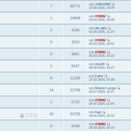
von
JuMei1965
7
60771
23.09.2025, 19:34
von
OSM62
1
10848
02.04.2025, 20:28
von
der-alex
2
4196
01.04.2025, 11:14
von
OSM62
0
4323
30.03.2025, 20:01
von
OSM62
0
3891
30.03.2025, 16:22
von
doubtfr
2
8347
05.09.2024, 19:27
von
Fafnir
9
11185
27.07.2024, 07:09
von
Meister Lampe
14
11766
25.07.2024, 12:27
von
OSM62
1
5723
24.07.2024, 11:54
von
Kajo
43
52735
16.04.2024, 22:10
1
2
3
von
OSM62
0
5438
29.03.2024, 20:14