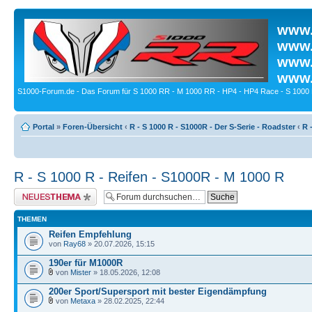
www.
www.
www.
www.
S1000-Forum.de - Das Forum für S 1000 RR - M 1000 RR - HP4 - HP4 Race - S 1000 
Portal
»
Foren-Übersicht
‹
R - S 1000 R - S1000R - Der S-Serie - Roadster
‹
R 
R - S 1000 R - Reifen - S1000R - M 1000 R
Neues Thema erstellen
THEMEN
Reifen Empfehlung
von
Ray68
» 20.07.2026, 15:15
190er für M1000R
von
Mister
» 18.05.2026, 12:08
200er Sport/Supersport mit bester Eigendämpfung
von
Metaxa
» 28.02.2025, 22:44