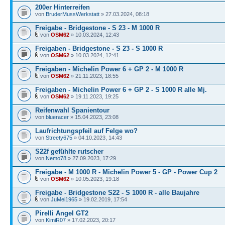
200er Hinterreifen
von
BruderMussWerkstatt
» 27.03.2024, 08:18
Freigabe - Bridgestone - S 23 - M 1000 R
von
OSM62
» 10.03.2024, 12:43
Freigaben - Bridgestone - S 23 - S 1000 R
von
OSM62
» 10.03.2024, 12:41
Freigaben - Michelin Power 6 + GP 2 - M 1000 R
von
OSM62
» 21.11.2023, 18:55
Freigaben - Michelin Power 6 + GP 2 - S 1000 R alle Mj.
von
OSM62
» 19.11.2023, 19:25
Reifenwahl Spanientour
von
blueracer
» 15.04.2023, 23:08
Laufrichtungspfeil auf Felge wo?
von
Streety675
» 04.10.2023, 14:43
S22f gefühlte rutscher
von
Nemo78
» 27.09.2023, 17:29
Freigabe - M 1000 R - Michelin Power 5 - GP - Power Cup 2
von
OSM62
» 10.05.2023, 19:18
Freigabe - Bridgestone S22 - S 1000 R - alle Baujahre
von
JuMei1965
» 19.02.2019, 17:54
Pirelli Angel GT2
von
KimiR07
» 17.02.2023, 20:17