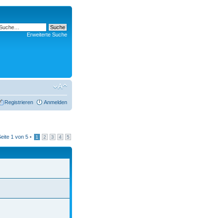
Erweiterte Suche
Registrieren
Anmelden
Seite
1
von
5
•
1
2
3
4
5