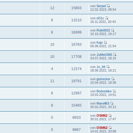
von
Serpel
12
15803
12.02.2023, 08:54
von
eD1c
6
13210
16.11.2022, 20:43
von
Role0815
8
16899
10.10.2022, 19:17
von
Kajo
10
16783
05.08.2022, 21:54
von
JuMei1965
10
17708
24.07.2022, 18:15
von
Jo_66
4
11574
18.06.2022, 18:21
von
gstrecker
11
19791
15.04.2022, 18:36
von
Bodosbike
6
12997
19.03.2022, 14:51
von
Maxell63
8
15465
20.02.2022, 20:12
von
OSM62
0
8933
30.01.2022, 17:47
von
OSM62
0
9867
14.01.2022, 20:08