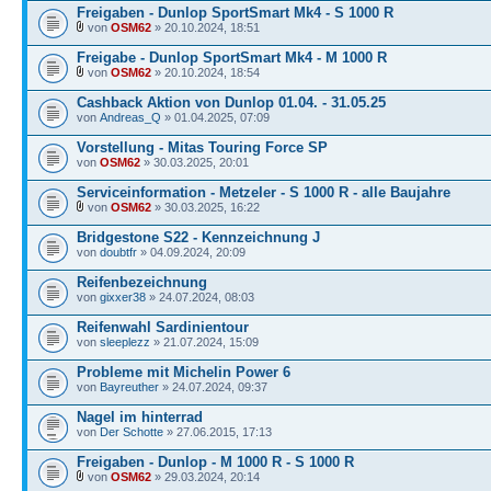
Freigaben - Dunlop SportSmart Mk4 - S 1000 R
von
OSM62
» 20.10.2024, 18:51
Freigabe - Dunlop SportSmart Mk4 - M 1000 R
von
OSM62
» 20.10.2024, 18:54
Cashback Aktion von Dunlop 01.04. - 31.05.25
von
Andreas_Q
» 01.04.2025, 07:09
Vorstellung - Mitas Touring Force SP
von
OSM62
» 30.03.2025, 20:01
Serviceinformation - Metzeler - S 1000 R - alle Baujahre
von
OSM62
» 30.03.2025, 16:22
Bridgestone S22 - Kennzeichnung J
von
doubtfr
» 04.09.2024, 20:09
Reifenbezeichnung
von
gixxer38
» 24.07.2024, 08:03
Reifenwahl Sardinientour
von
sleeplezz
» 21.07.2024, 15:09
Probleme mit Michelin Power 6
von
Bayreuther
» 24.07.2024, 09:37
Nagel im hinterrad
von
Der Schotte
» 27.06.2015, 17:13
Freigaben - Dunlop - M 1000 R - S 1000 R
von
OSM62
» 29.03.2024, 20:14