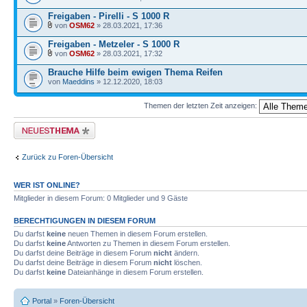
Freigaben - Pirelli - S 1000 R
von
OSM62
» 28.03.2021, 17:36
Freigaben - Metzeler - S 1000 R
von
OSM62
» 28.03.2021, 17:32
Brauche Hilfe beim ewigen Thema Reifen
von
Maeddins
» 12.12.2020, 18:03
Themen der letzten Zeit anzeigen:
Neues Thema erstellen
Zurück zu Foren-Übersicht
WER IST ONLINE?
Mitglieder in diesem Forum: 0 Mitglieder und 9 Gäste
BERECHTIGUNGEN IN DIESEM FORUM
Du darfst
keine
neuen Themen in diesem Forum erstellen.
Du darfst
keine
Antworten zu Themen in diesem Forum erstellen.
Du darfst deine Beiträge in diesem Forum
nicht
ändern.
Du darfst deine Beiträge in diesem Forum
nicht
löschen.
Du darfst
keine
Dateianhänge in diesem Forum erstellen.
Portal
»
Foren-Übersicht