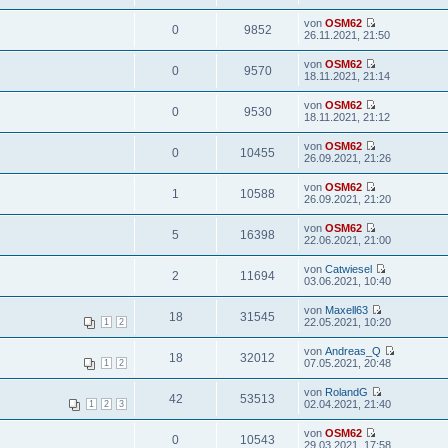
von
OSM62
0
9852
26.11.2021, 21:50
von
OSM62
0
9570
18.11.2021, 21:14
von
OSM62
0
9530
18.11.2021, 21:12
von
OSM62
0
10455
26.09.2021, 21:26
von
OSM62
1
10588
26.09.2021, 21:20
von
OSM62
5
16398
22.06.2021, 21:00
von
Catwiesel
2
11694
03.06.2021, 10:40
von
Maxell63
18
31545
22.05.2021, 10:20
1
2
von
Andreas_Q
18
32012
07.05.2021, 20:48
1
2
von
RolandG
42
53513
02.04.2021, 21:40
1
2
3
von
OSM62
0
10543
29.03.2021, 17:58