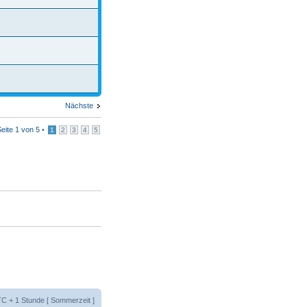
Nächste
Seite
1
von
5
•
1
2
3
4
5
UTC + 1 Stunde [ Sommerzeit ]