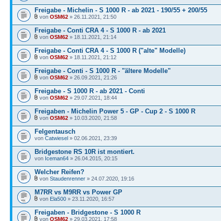
Freigabe - Michelin - S 1000 R - ab 2021 - 190/55 + 200/55
von
OSM62
» 26.11.2021, 21:50
Freigabe - Conti CRA 4 - S 1000 R - ab 2021
von
OSM62
» 18.11.2021, 21:14
Freigabe - Conti CRA 4 - S 1000 R ("alte" Modelle)
von
OSM62
» 18.11.2021, 21:12
Freigabe - Conti - S 1000 R - "ältere Modelle"
von
OSM62
» 26.09.2021, 21:26
Freigabe - S 1000 R - ab 2021 - Conti
von
OSM62
» 29.07.2021, 18:44
Freigaben - Michelin Power 5 - GP - Cup 2 - S 1000 R
von
OSM62
» 10.03.2020, 21:58
Felgentausch
von
Catwiesel
» 02.06.2021, 23:39
Bridgestone RS 10R ist montiert.
von
Iceman64
» 26.04.2015, 20:15
Welcher Reifen?
von
Staudenrenner
» 24.07.2020, 19:16
M7RR vs M9RR vs Power GP
von
Ela500
» 23.11.2020, 16:57
Freigaben - Bridgestone - S 1000 R
von
OSM62
» 29.03.2021, 17:58