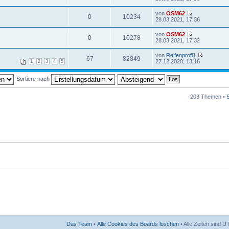
von
OSM62
0
10234
28.03.2021, 17:36
von
OSM62
0
10278
28.03.2021, 17:32
von
Reifenprofi1
67
82849
27.12.2020, 13:16
1
2
3
4
5
Sortiere nach
203 Themen •
Das Team
•
Alle Cookies des Boards löschen
• Alle Zeiten sind 