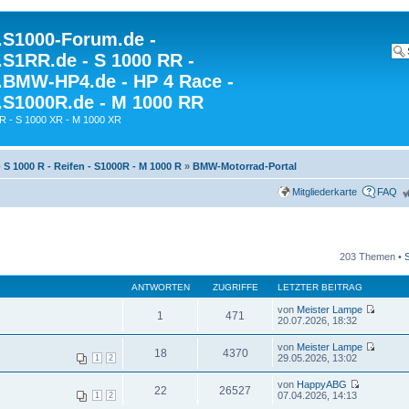
S1000-Forum.de -
S1RR.de - S 1000 RR -
BMW-HP4.de - HP 4 Race -
S1000R.de - M 1000 RR
R - S 1000 XR - M 1000 XR
- S 1000 R - Reifen - S1000R - M 1000 R
»
BMW-Motorrad-Portal
Mitgliederkarte
FAQ
203 Themen •
ANTWORTEN
ZUGRIFFE
LETZTER BEITRAG
von
Meister Lampe
1
471
20.07.2026, 18:32
von
Meister Lampe
18
4370
29.05.2026, 13:02
1
2
von
HappyABG
22
26527
07.04.2026, 14:13
1
2