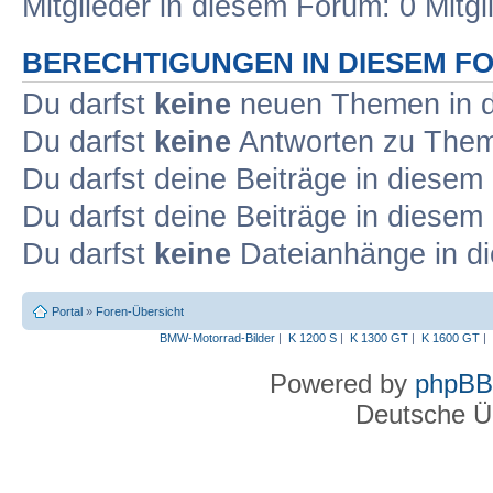
Mitglieder in diesem Forum: 0 Mitg
BERECHTIGUNGEN IN DIESEM F
Du darfst
keine
neuen Themen in d
Du darfst
keine
Antworten zu Theme
Du darfst deine Beiträge in diese
Du darfst deine Beiträge in diese
Du darfst
keine
Dateianhänge in di
Portal
»
Foren-Übersicht
BMW-Motorrad-Bilder
|
K 1200 S
|
K 1300 GT
|
K 1600 GT
|
Powered by
phpBB
Deutsche Ü