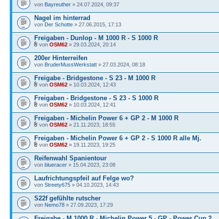
von
Bayreuther
» 24.07.2024, 09:37
Nagel im hinterrad
von
Der Schotte
» 27.06.2015, 17:13
Freigaben - Dunlop - M 1000 R - S 1000 R
von
OSM62
» 29.03.2024, 20:14
200er Hinterreifen
von
BruderMussWerkstatt
» 27.03.2024, 08:18
Freigabe - Bridgestone - S 23 - M 1000 R
von
OSM62
» 10.03.2024, 12:43
Freigaben - Bridgestone - S 23 - S 1000 R
von
OSM62
» 10.03.2024, 12:41
Freigaben - Michelin Power 6 + GP 2 - M 1000 R
von
OSM62
» 21.11.2023, 18:55
Freigaben - Michelin Power 6 + GP 2 - S 1000 R alle Mj.
von
OSM62
» 19.11.2023, 19:25
Reifenwahl Spanientour
von
blueracer
» 15.04.2023, 23:08
Laufrichtungspfeil auf Felge wo?
von
Streety675
» 04.10.2023, 14:43
S22f gefühlte rutscher
von
Nemo78
» 27.09.2023, 17:29
Freigabe - M 1000 R - Michelin Power 5 - GP - Power Cup 2