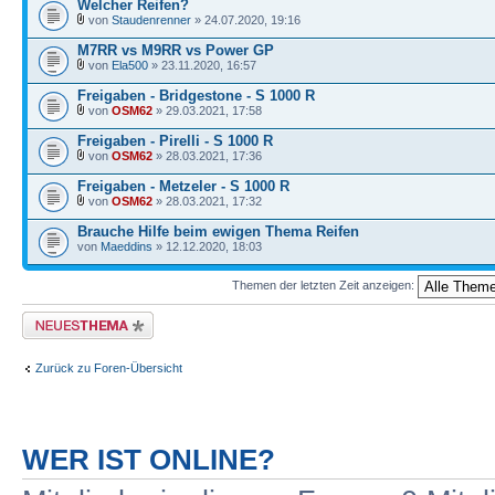
Welcher Reifen?
von
Staudenrenner
» 24.07.2020, 19:16
M7RR vs M9RR vs Power GP
von
Ela500
» 23.11.2020, 16:57
Freigaben - Bridgestone - S 1000 R
von
OSM62
» 29.03.2021, 17:58
Freigaben - Pirelli - S 1000 R
von
OSM62
» 28.03.2021, 17:36
Freigaben - Metzeler - S 1000 R
von
OSM62
» 28.03.2021, 17:32
Brauche Hilfe beim ewigen Thema Reifen
von
Maeddins
» 12.12.2020, 18:03
Themen der letzten Zeit anzeigen:
Neues Thema erstellen
Zurück zu Foren-Übersicht
WER IST ONLINE?