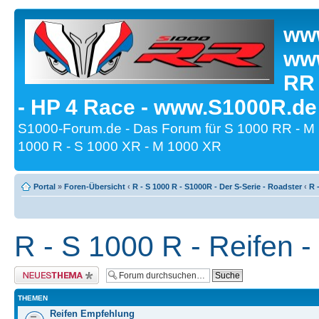
www
www
RR
- HP 4 Race - www.S1000R.de
S1000-Forum.de - Das Forum für S 1000 RR - M
1000 R - S 1000 XR - M 1000 XR
Portal
»
Foren-Übersicht
‹
R - S 1000 R - S1000R - Der S-Serie - Roadster
‹
R 
R - S 1000 R - Reifen 
Neues Thema erstellen
THEMEN
Reifen Empfehlung