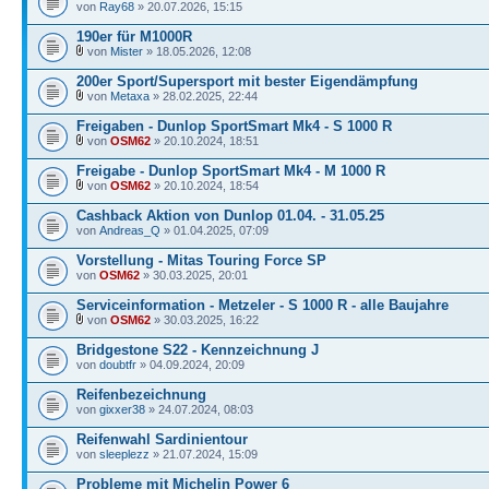
von
Ray68
» 20.07.2026, 15:15
190er für M1000R
von
Mister
» 18.05.2026, 12:08
200er Sport/Supersport mit bester Eigendämpfung
von
Metaxa
» 28.02.2025, 22:44
Freigaben - Dunlop SportSmart Mk4 - S 1000 R
von
OSM62
» 20.10.2024, 18:51
Freigabe - Dunlop SportSmart Mk4 - M 1000 R
von
OSM62
» 20.10.2024, 18:54
Cashback Aktion von Dunlop 01.04. - 31.05.25
von
Andreas_Q
» 01.04.2025, 07:09
Vorstellung - Mitas Touring Force SP
von
OSM62
» 30.03.2025, 20:01
Serviceinformation - Metzeler - S 1000 R - alle Baujahre
von
OSM62
» 30.03.2025, 16:22
Bridgestone S22 - Kennzeichnung J
von
doubtfr
» 04.09.2024, 20:09
Reifenbezeichnung
von
gixxer38
» 24.07.2024, 08:03
Reifenwahl Sardinientour
von
sleeplezz
» 21.07.2024, 15:09
Probleme mit Michelin Power 6