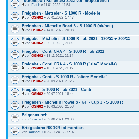
Tourensport Reifentest 2022 von mopedreifen
von
Fafnir
» 11.01.2022, 11:53
Freigaben - Metzeler - S 1000 R - Modelle
von
OSM62
» 30.01.2022, 17:47
Freigaben - Michelin Road 6 - S 1000 R (alt/neu)
von
OSM62
» 14.01.2022, 20:08
Freigabe - Michelin - S 1000 R - ab 2021 - 190/55 + 200/55
von
OSM62
» 26.11.2021, 21:50
Freigabe - Conti CRA 4 - S 1000 R - ab 2021
von
OSM62
» 18.11.2021, 21:14
Freigabe - Conti CRA 4 - S 1000 R ("alte" Modelle)
von
OSM62
» 18.11.2021, 21:12
Freigabe - Conti - S 1000 R - "ältere Modelle"
von
OSM62
» 26.09.2021, 21:26
Freigabe - S 1000 R - ab 2021 - Conti
von
OSM62
» 29.07.2021, 18:44
Freigaben - Michelin Power 5 - GP - Cup 2 - S 1000 R
von
OSM62
» 10.03.2020, 21:58
Felgentausch
von
Catwiesel
» 02.06.2021, 23:39
Bridgestone RS 10R ist montiert.
von
Iceman64
» 26.04.2015, 20:15