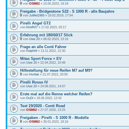
von
OSM62
» 10.05.2023, 19:18
Freigabe - Bridgestone S22 - S 1000 R - alle Baujahre
von
JuMei1965
» 19.02.2019, 17:54
Pirelli Angel GT2
von
KimiR07
» 17.02.2023, 20:17
Erfahrung mit 180/60/17 Slick
von
Uwe 20
» 08.02.2023, 13:10
Frage an alle Conti Fahrer
von
RalphW
» 13.11.2022, 12:30
Mitas Sport Force + EV
von
Uwe 20
» 22.04.2022, 10:46
Hilfestellung für neue Reifen M7 auf M9?
von
Hortlak
» 21.07.2022, 20:55
Pirelli Rosso IV
von
Uwe 20
» 24.08.2021, 14:07
Erste mal auf die Renne welcher Reifen?
von
DuDi
» 18.06.2022, 12:42
Test 19/2020 - Conti Road
von
OSM62
» 27.07.2020, 13:25
Freigaben - Pirelli - S 1000 R - Modelle
von
OSM62
» 30.01.2022, 18:16