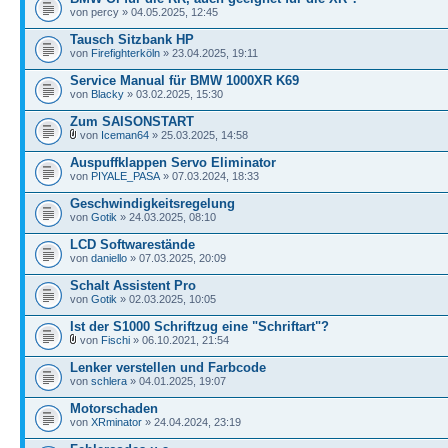
von percy » 04.05.2025, 12:45
Tausch Sitzbank HP
von
Firefighterköln
» 23.04.2025, 19:11
Service Manual für BMW 1000XR K69
von
Blacky
» 03.02.2025, 15:30
Zum SAISONSTART
von
Iceman64
» 25.03.2025, 14:58
Auspuffklappen Servo Eliminator
von
PIYALE_PASA
» 07.03.2024, 18:33
Geschwindigkeitsregelung
von
Gotik
» 24.03.2025, 08:10
LCD Softwarestände
von
daniello
» 07.03.2025, 20:09
Schalt Assistent Pro
von
Gotik
» 02.03.2025, 10:05
Ist der S1000 Schriftzug eine "Schriftart"?
von
Fischi
» 06.10.2021, 21:54
Lenker verstellen und Farbcode
von
schlera
» 04.01.2025, 19:07
Motorschaden
von
XRminator
» 24.04.2024, 23:19