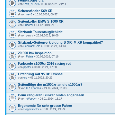
Fehlercodes u.a.
von
Uwe_XR2017
» 28.10.2024, 21:44
Seitenständer K69 XR
von
ne46
» 16.03.2024, 00:57
Seitenkoffer BMW S 1000 XR
von
Prisersi
» 14.12.2019, 21:19
Sitzbank Tourentauglichkeit
von percy » 26.02.2023, 16:08
Sitzbank+Seitenverkleidung S XR- M XR kompatibel?
von
SchwarzGold
» 19.08.2024, 14:43
20 000 km Inspektion
von
Fafnir
» 30.05.2016, 07:18
Farbcode s1000xr 2016 racing red
von
ppeter
» 08.06.2024, 17:38
Erfahrung mit 95 DB Drossel
von
orti
» 03.11.2022, 20:27
Seitenflüge der m1000xr an die s1000xr?
von
XR-Thomas
» 24.05.2024, 21:03
Beim rangieren Blinker hinten abgerissen...
von
-Woody-
» 04.01.2024, 15:17
Ergonomie für sehr grosse Fahrer
von
Doppelmeter
» 19.05.2024, 19:23