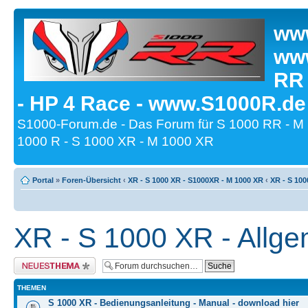
www
www
RR
- HP 4 Race - www.S1000R.de
S1000-Forum.de - Das Forum für S 1000 RR - M
1000 R - S 1000 XR - M 1000 XR
Portal
»
Foren-Übersicht
‹
XR - S 1000 XR - S1000XR - M 1000 XR
‹
XR - S 100
XR - S 1000 XR - Allg
Neues Thema erstellen
THEMEN
S 1000 XR - Bedienungsanleitung - Manual - download hier