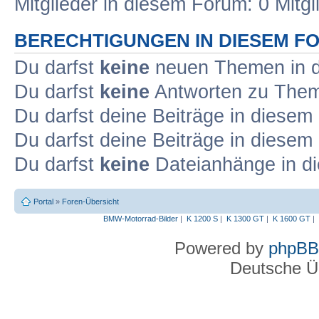
Mitglieder in diesem Forum: 0 Mitg
BERECHTIGUNGEN IN DIESEM F
Du darfst
keine
neuen Themen in d
Du darfst
keine
Antworten zu Theme
Du darfst deine Beiträge in diese
Du darfst deine Beiträge in diese
Du darfst
keine
Dateianhänge in di
Portal
»
Foren-Übersicht
BMW-Motorrad-Bilder
|
K 1200 S
|
K 1300 GT
|
K 1600 GT
|
Powered by
phpBB
Deutsche Ü