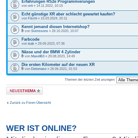
Erfahrungen RS2e Programmierungen
von
orti
» 14.11.2022, 10:15
Echt günstige XR aber schlecht gewartet kaufen?
von
Fischi
» 15.03.2024, 20:11
Kennt jemand diesen Internetshop?
von
Svenssons
» 28.10.2020, 10:07
Farbcode
von
isak
» 29.09.2023, 07:36
Nässe und der BMW 4 Zylinder
von
Maxell63
» 29.08.2023, 14:49
Die ersten Kilometer auf der neuen XR
von
Detomaso
» 26.06.2021, 01:53
Themen der letzten Zeit anzeigen:
Neues Thema erstellen
Zurück zu Foren-Übersicht
WER IST ONLINE?