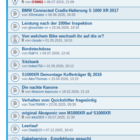
von
OSM62
» 06.07.2015, 21:09
BMW Connected Cradle-Halterung S 1000 XR 2017
von
XRminator
» 06.08.2026, 18:28
Leistung nach der 1000er Inspektion
von
ghostrider-xr
» 25.06.2026, 19:34
Von welchem Bike wechselt ihr auf die xr?
von
cloude
» 01.05.2015, 16:51
Bordsteckdose
von
Ralf H.
» 04.07.2026, 12:42
Sitzbank
von
holwe750
» 31.05.2026, 20:12
S1000XR Demontage Kofferträger Bj 2018
von
AlexThomas
» 23.04.2026, 13:15
Die nackte Kanone
von
Motoren biancore
» 18.02.2026, 21:19
Verhalten vom Quickshifter fragwürdig
von
Tom76WW
» 23.05.2025, 09:30
original Akrapovic von M1000XR auf S1000XR
von
lelu0303
» 26.07.2025, 11:30
Leerlauf
von
Olaf@23
» 07.12.2025, 18:43
Gabelservice - Empfehlung gesucht