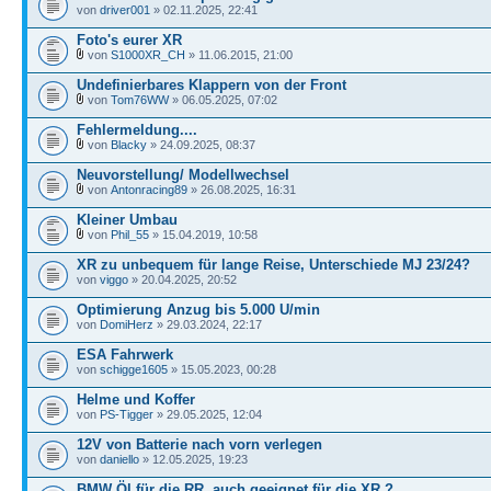
von
driver001
» 02.11.2025, 22:41
Foto's eurer XR
von
S1000XR_CH
» 11.06.2015, 21:00
Undefinierbares Klappern von der Front
von
Tom76WW
» 06.05.2025, 07:02
Fehlermeldung....
von
Blacky
» 24.09.2025, 08:37
Neuvorstellung/ Modellwechsel
von
Antonracing89
» 26.08.2025, 16:31
Kleiner Umbau
von
Phil_55
» 15.04.2019, 10:58
XR zu unbequem für lange Reise, Unterschiede MJ 23/24?
von
viggo
» 20.04.2025, 20:52
Optimierung Anzug bis 5.000 U/min
von
DomiHerz
» 29.03.2024, 22:17
ESA Fahrwerk
von
schigge1605
» 15.05.2023, 00:28
Helme und Koffer
von
PS-Tigger
» 29.05.2025, 12:04
12V von Batterie nach vorn verlegen
von
daniello
» 12.05.2025, 19:23
BMW Öl für die RR, auch geeignet für die XR ?