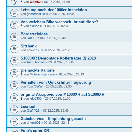
von
OSM62
» 06.07.2015, 21:09
Leistung nach der 1000er Inspektion
von
ghostrider-xr
» 25.06.2026, 19:34
Von welchem Bike wechselt ihr auf die xr?
von
cloude
» 01.05.2015, 16:51
Bordsteckdose
von
Ralf H.
» 04.07.2026, 12:42
Sitzbank
von
holwe750
» 31.05.2026, 20:12
S1000XR Demontage Kofferträger Bj 2018
von
AlexThomas
» 23.04.2026, 13:15
Die nackte Kanone
von
Motoren biancore
» 18.02.2026, 21:19
Verhalten vom Quickshifter fragwürdig
von
Tom76WW
» 23.05.2025, 09:30
original Akrapovic von M1000XR auf S1000XR
von
lelu0303
» 26.07.2025, 11:30
Leerlauf
von
Olaf@23
» 07.12.2025, 18:43
Gabelservice - Empfehlung gesucht
von
driver001
» 02.11.2025, 22:41
Foto's eurer XR