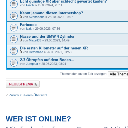
Echt günstige XR aber schlecht gewartet kaufen?
von
Fischi
» 15.03.2024, 20:11
Kennt jemand diesen Internetshop?
von
Svenssons
» 28.10.2020, 10:07
Farbcode
von
isak
» 29.09.2023, 07:36
Nässe und der BMW 4 Zylinder
von
Maxell63
» 29.08.2023, 14:49
Die ersten Kilometer auf der neuen XR
von
Detomaso
» 26.06.2021, 01:53
2-3 Öltropfen auf dem Boden...
von
Jumpkat
» 28.06.2023, 08:21
Themen der letzten Zeit anzeigen:
Neues Thema erstellen
Zurück zu Foren-Übersicht
WER IST ONLINE?