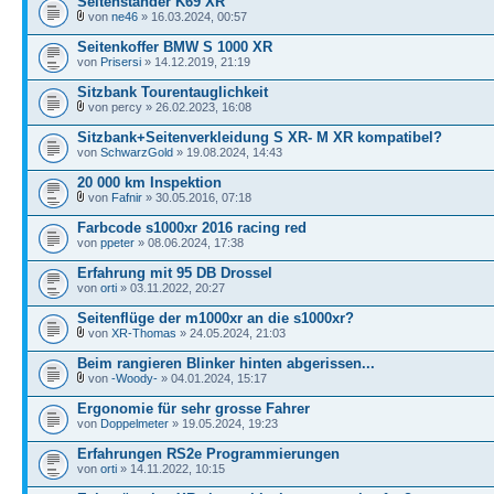
Seitenständer K69 XR
von
ne46
» 16.03.2024, 00:57
Seitenkoffer BMW S 1000 XR
von
Prisersi
» 14.12.2019, 21:19
Sitzbank Tourentauglichkeit
von percy » 26.02.2023, 16:08
Sitzbank+Seitenverkleidung S XR- M XR kompatibel?
von
SchwarzGold
» 19.08.2024, 14:43
20 000 km Inspektion
von
Fafnir
» 30.05.2016, 07:18
Farbcode s1000xr 2016 racing red
von
ppeter
» 08.06.2024, 17:38
Erfahrung mit 95 DB Drossel
von
orti
» 03.11.2022, 20:27
Seitenflüge der m1000xr an die s1000xr?
von
XR-Thomas
» 24.05.2024, 21:03
Beim rangieren Blinker hinten abgerissen...
von
-Woody-
» 04.01.2024, 15:17
Ergonomie für sehr grosse Fahrer
von
Doppelmeter
» 19.05.2024, 19:23
Erfahrungen RS2e Programmierungen
von
orti
» 14.11.2022, 10:15