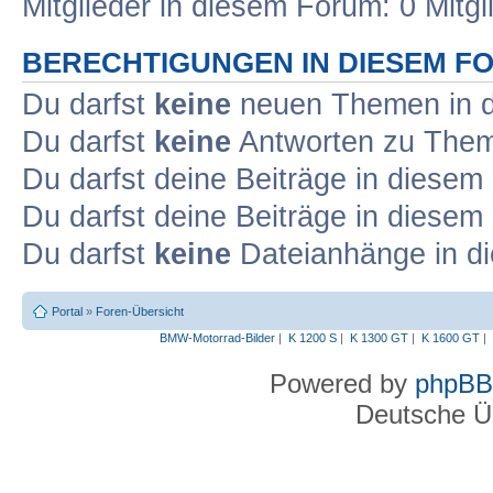
Mitglieder in diesem Forum: 0 Mitg
BERECHTIGUNGEN IN DIESEM F
Du darfst
keine
neuen Themen in d
Du darfst
keine
Antworten zu Theme
Du darfst deine Beiträge in diese
Du darfst deine Beiträge in diese
Du darfst
keine
Dateianhänge in di
Portal
»
Foren-Übersicht
BMW-Motorrad-Bilder
|
K 1200 S
|
K 1300 GT
|
K 1600 GT
|
Powered by
phpBB
Deutsche Ü