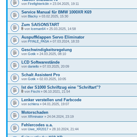
von
Firefighterköln
» 23.04.2025, 19:11
Service Manual für BMW 1000XR K69
von
Blacky
» 03.02.2025, 15:30
Zum SAISONSTART
von
Iceman64
» 25.03.2025, 14:58
Auspuffklappen Servo Eliminator
von
PIYALE_PASA
» 07.03.2024, 18:33
Geschwindigkeitsregelung
von
Gotik
» 24.03.2025, 08:10
LCD Softwarestände
von
daniello
» 07.03.2025, 20:09
Schalt Assistent Pro
von
Gotik
» 02.03.2025, 10:05
Ist der S1000 Schriftzug eine "Schriftart"?
von
Fischi
» 06.10.2021, 21:54
Lenker verstellen und Farbcode
von
schlera
» 04.01.2025, 19:07
Motorschaden
von
XRminator
» 24.04.2024, 23:19
Fehlercodes u.a.
von
Uwe_XR2017
» 28.10.2024, 21:44