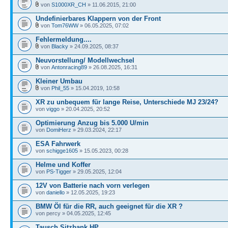
von
S1000XR_CH
» 11.06.2015, 21:00
Undefinierbares Klappern von der Front
von
Tom76WW
» 06.05.2025, 07:02
Fehlermeldung....
von
Blacky
» 24.09.2025, 08:37
Neuvorstellung/ Modellwechsel
von
Antonracing89
» 26.08.2025, 16:31
Kleiner Umbau
von
Phil_55
» 15.04.2019, 10:58
XR zu unbequem für lange Reise, Unterschiede MJ 23/24?
von
viggo
» 20.04.2025, 20:52
Optimierung Anzug bis 5.000 U/min
von
DomiHerz
» 29.03.2024, 22:17
ESA Fahrwerk
von
schigge1605
» 15.05.2023, 00:28
Helme und Koffer
von
PS-Tigger
» 29.05.2025, 12:04
12V von Batterie nach vorn verlegen
von
daniello
» 12.05.2025, 19:23
BMW Öl für die RR, auch geeignet für die XR ?
von percy » 04.05.2025, 12:45
Tausch Sitzbank HP