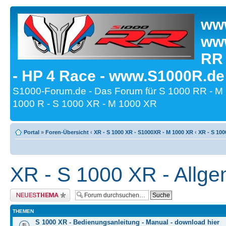
www
www
RR
- HP 4 Race - www.S1000R.de
S1000-Forum.de - Das Forum für S 1000 RR - M
1000 R - S 1000 XR - M 1000 XR
Portal
»
Foren-Übersicht
‹
XR - S 1000 XR - S1000XR - M 1000 XR
‹
XR - S 100
XR - S 1000 XR - Allg
Neues Thema erstellen
THEMEN
S 1000 XR - Bedienungsanleitung - Manual - download hier