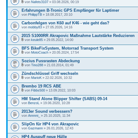
von
Nafets3107
» 03.08.2026, 00:19
Erfahrungen B-Tronic GPS Empfänger für Laptimer
von
PhilippTB
» 18.08.2017, 20:10
Carbonfelgen von K60 auf K46 - wie geht das?
von
mobby83
» 27.05.2026, 14:16
2015 S1000RR Akrapovic Maßnahme Lautstärke Reduzieren
von
keule85
» 29.05.2022, 14:00
BFS BikeFixSystem, Motorrad Transport System
von
MotoCoach
» 20.05.2024, 17:54
Sozius Fussrasten Abdeckung
von
Tino288
» 21.03.2014, 01:49
Zündschlüssel Griff wechseln
von
MarioK
» 22.02.2026, 10:32
Brembo 19 RCS ABE
von
Fibbs500
» 13.09.2022, 10:03
HM Stand Alone Blipper Shifter (SABS) 09-14
von
BenzoL
» 19.06.2020, 10:28
2013er Sound verbessern?
von
Annnni_
» 25.10.2025, 11:34
SlipOn für HP4 von Akrapovic
von
Gazmann
» 26.01.2026, 12:43
HP4 Auspuff neue Hülle