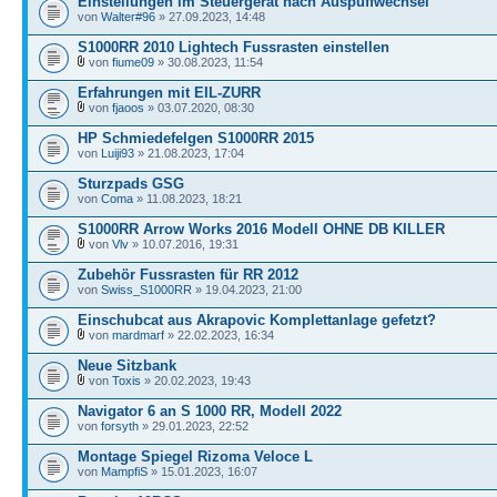
Einstellungen im Steuergerät nach Auspuffwechsel
von
Walter#96
» 27.09.2023, 14:48
S1000RR 2010 Lightech Fussrasten einstellen
von
fiume09
» 30.08.2023, 11:54
Erfahrungen mit EIL-ZURR
von
fjaoos
» 03.07.2020, 08:30
HP Schmiedefelgen S1000RR 2015
von
Luiji93
» 21.08.2023, 17:04
Sturzpads GSG
von
Coma
» 11.08.2023, 18:21
S1000RR Arrow Works 2016 Modell OHNE DB KILLER
von
Vlv
» 10.07.2016, 19:31
Zubehör Fussrasten für RR 2012
von
Swiss_S1000RR
» 19.04.2023, 21:00
Einschubcat aus Akrapovic Komplettanlage gefetzt?
von
mardmarf
» 22.02.2023, 16:34
Neue Sitzbank
von
Toxis
» 20.02.2023, 19:43
Navigator 6 an S 1000 RR, Modell 2022
von
forsyth
» 29.01.2023, 22:52
Montage Spiegel Rizoma Veloce L
von
MampfiS
» 15.01.2023, 16:07