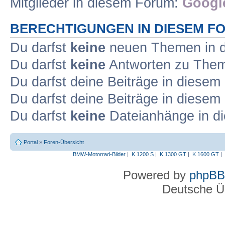
Mitglieder in diesem Forum:
Google
BERECHTIGUNGEN IN DIESEM F
Du darfst
keine
neuen Themen in d
Du darfst
keine
Antworten zu Theme
Du darfst deine Beiträge in diese
Du darfst deine Beiträge in diese
Du darfst
keine
Dateianhänge in di
Portal
»
Foren-Übersicht
BMW-Motorrad-Bilder
|
K 1200 S
|
K 1300 GT
|
K 1600 GT
|
Powered by
phpBB
Deutsche Ü