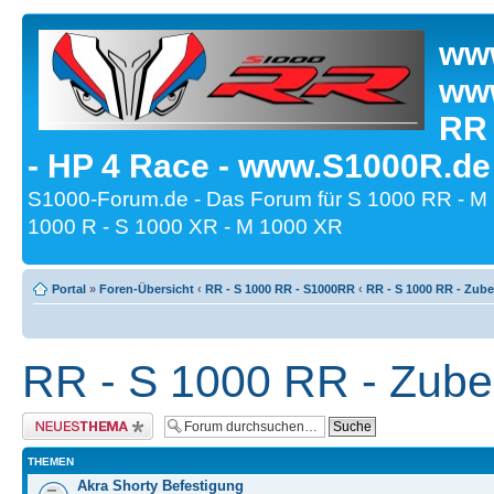
www
www
RR
- HP 4 Race - www.S1000R.de
S1000-Forum.de - Das Forum für S 1000 RR - M
1000 R - S 1000 XR - M 1000 XR
Portal
»
Foren-Übersicht
‹
RR - S 1000 RR - S1000RR
‹
RR - S 1000 RR - Zub
RR - S 1000 RR - Zub
Neues Thema erstellen
THEMEN
Akra Shorty Befestigung