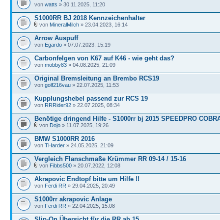
von
watts
» 30.11.2025, 11:20
S1000RR BJ 2018 Kennzeichenhalter
von
MineralMilch
» 23.04.2023, 16:14
Arrow Auspuff
von
Egardo
» 07.07.2023, 15:19
Carbonfelgen von K67 auf K46 - wie geht das?
von
mobby83
» 04.08.2025, 21:09
Original Bremsleitung an Brembo RCS19
von
golf216vau
» 22.07.2025, 11:53
Kupplungshebel passend zur RCS 19
von
RRRider92
» 22.07.2025, 08:34
Benötige dringend Hilfe - S1000rr bj 2015 SPEEDPRO COBR
von
Dojo
» 11.07.2025, 19:26
BMW S1000RR 2016
von
THarder
» 24.05.2025, 21:09
Vergleich Flanschmaße Krümmer RR 09-14 / 15-16
von
Fibbs500
» 20.07.2022, 12:08
Akrapovic Endtopf bitte um Hilfe !!
von
Ferdi RR
» 29.04.2025, 20:49
S1000rr akrapovic Anlage
von
Ferdi RR
» 22.04.2025, 15:08
Slip-On Übersicht für die RR ab 15.