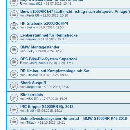
von
mapa812
» 31.07.2016, 10:45
Bmw s1000RR k47 läuft nicht richtig nach akrapovic Anlage 
von
Ferdi RR
» 22.03.2025, 16:10
HP Sitzbank S1000RR/HP4
von
Steine
» 09.05.2014, 11:53
Lenkerstummel für Rennstrecke
von
tomlang
» 14.11.2012, 22:17
BMW Montageständer
von
Ricky
» 24.08.2024, 12:20
BFS Bike-Fix-System Supertool
von
MotoCoach
» 22.10.2020, 17:08
RR Umbau auf Komplettanlage mit Kat
von
Fibbs500
» 09.01.2024, 09:48
Shark Auspuff
von
Jorgerace
» 07.04.2024, 18:32
Blinkerrelais
von
HSK-RR
» 17.07.2010, 14:06
IRC Blipper S1000RR Bj. 2012
von
Sradi
» 06.06.2018, 19:11
Schnellwechselsystem Hinterrad – BMW S1000RR K46 2018
von
Tiltjack
» 21.10.2023, 19:31