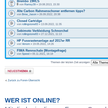
Brembo 19RCS
von
Ramsy39
» 19.08.2013, 15:30
Alte Carbon Rahmenschoner entfernen tipps?
von
Bmw_Jason
» 26.09.2022, 20:38
Closed Cartridge
von
rollingstone83
» 13.09.2022, 11:35
Sebimoto Verkleidung Schnorchel
von
rollingstone83
» 27.12.2021, 11:13
HP Fussrastenanlage auf 2017er RR
von
Venom
» 19.05.2022, 14:26
FIMA Rennschale (Montagefrage)
von
Speed
» 05.11.2021, 16:18
Themen der letzten Zeit anzeigen:
Neues Thema erstellen
Zurück zu Foren-Übersicht
WER IST ONLINE?