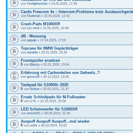
von
Firefighterköln
» 23.05.2025, 17:39
Cardo Freecom 4x – Intercom-Probleme trotz Austauschgerä
von
Floderian
» 20.05.2025, 12:42
Crash-Pads M1000XR
von
s1r-Andi
» 15.05.2025, 10:48
dB - Messung
von
papajo
» 17.04.2025, 17:55
Topcase für BMW Gepäckträger
von
daniello
» 20.01.2025, 16:36
Frontspoiler ersetzen
von
Blacky
» 02.01.2025, 13:54
Erfahrung mit Carbonteilen von 2wheels..?
von
gixxer38
» 30.12.2024, 13:09
Tankpad für S1000Xr 2020
von
Nobse
» 25.03.2021, 21:37
Ersatz Schleifpads für M-Fußrasten
von
U.N.
» 10.10.2024, 20:06
LED Scheinwerfer für S1000XR
von
driver001
» 08.08.2019, 21:46
Auspuff Auspuff Auspuff...mal wieder
von
unfor
» 06.10.2024, 10:02