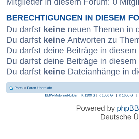
Mitglieder in diesem Forum: 0 Mitg
BERECHTIGUNGEN IN DIESEM F
Du darfst
keine
neuen Themen in d
Du darfst
keine
Antworten zu Theme
Du darfst deine Beiträge in diese
Du darfst deine Beiträge in diese
Du darfst
keine
Dateianhänge in di
Portal
»
Foren-Übersicht
BMW-Motorrad-Bilder
|
K 1200 S
|
K 1300 GT
|
K 1600 GT
|
Powered by
phpBB
Deutsche Ü