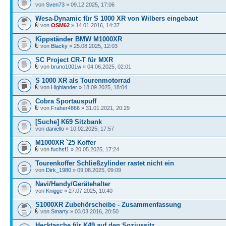
von
Sven73
» 09.12.2025, 17:06
Wesa-Dynamic für S 1000 XR von Wilbers eingebaut
von
OSM62
» 14.01.2016, 14:37
Kippständer BMW M1000XR
von
Blacky
» 25.08.2025, 12:03
SC Project CR-T für MXR
von
bruno1001w
» 04.06.2025, 02:01
S 1000 XR als Tourenmotorrad
von
Highlander
» 18.09.2025, 18:04
Cobra Sportauspuff
von
Fraher4866
» 31.01.2021, 20:29
[Suche] K69 Sitzbank
von
daniello
» 10.02.2025, 17:57
M1000XR `25 Koffer
von
fuchsf1
» 20.05.2025, 17:24
Tourenkoffer Schließzylinder rastet nicht ein
von
Dirk_1980
» 09.08.2025, 09:09
Navi/Handy/Gerätehalter
von
Knigge
» 27.07.2025, 10:40
S1000XR Zubehörscheibe - Zusammenfassung
von
Smarty
» 03.03.2016, 20:50
Hecktasche für K49 auf den Soziussitz