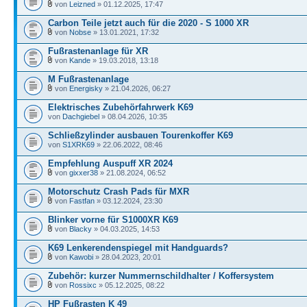
von
Leizned
» 01.12.2025, 17:47
Carbon Teile jetzt auch für die 2020 - S 1000 XR
von
Nobse
» 13.01.2021, 17:32
Fußrastenanlage für XR
von
Kande
» 19.03.2018, 13:18
M Fußrastenanlage
von
Energisky
» 21.04.2026, 06:27
Elektrisches Zubehörfahrwerk K69
von
Dachgiebel
» 08.04.2026, 10:35
Schließzylinder ausbauen Tourenkoffer K69
von
S1XRK69
» 22.06.2022, 08:46
Empfehlung Auspuff XR 2024
von
gixxer38
» 21.08.2024, 06:52
Motorschutz Crash Pads für MXR
von
Fastfan
» 03.12.2024, 23:30
Blinker vorne für S1000XR K69
von
Blacky
» 04.03.2025, 14:53
K69 Lenkerendenspiegel mit Handguards?
von
Kawobi
» 28.04.2023, 20:01
Zubehör: kurzer Nummernschildhalter / Koffersystem
von
Rossixc
» 05.12.2025, 08:22
HP Fußrasten K 49