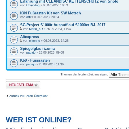
Erfahrung mit CLEANDISC KETTENSCHUTZ von Snoto
von
Chaindog
» 03.07.2022, 10:53
ION Fußrasten Kit von SW Motech
von
orti
» 03.07.2023, 20:34
SC-Project S1000r Auspuff auf S1000xr BJ. 2017
von
Mario_XR
» 25.09.2023, 14:37
Aliexpress
von
el.tonno
» 06.08.2023, 14:26
Spiegelglas rizoma
von
papajo
» 25.08.2023, 09:08
K69 - Fussrasten
von
papajo
» 25.08.2023, 11:36
Themen der letzten Zeit anzeigen:
Neues Thema erstellen
Zurück zu Foren-Übersicht
WER IST ONLINE?