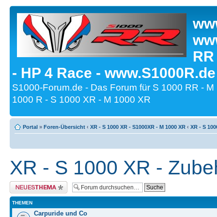
www
www
RR
- HP 4 Race - www.S1000R.de
S1000-Forum.de - Das Forum für S 1000 RR - M
1000 R - S 1000 XR - M 1000 XR
Portal
»
Foren-Übersicht
‹
XR - S 1000 XR - S1000XR - M 1000 XR
‹
XR - S 100
XR - S 1000 XR - Zube
Neues Thema erstellen
THEMEN
Carpuride und Co