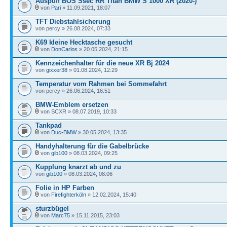
Auspuff BOS Ssec RR Titan BMW S 1000 XR (2020-)
von
Pari
» 11.09.2021, 18:07
TFT Diebstahlsicherung
von percy » 26.08.2024, 07:33
K69 kleine Hecktasche gesucht
von
DonCarlos
» 20.05.2024, 21:15
Kennzeichenhalter für die neue XR Bj 2024
von
gixxer38
» 01.08.2024, 12:29
Temperatur vom Rahmen bei Sommefahrt
von percy » 26.06.2024, 16:51
BMW-Emblem ersetzen
von SCXR » 08.07.2019, 10:33
Tankpad
von
Duc-BMW
» 30.05.2024, 13:35
Handyhalterung für die Gabelbrücke
von
gib100
» 08.03.2024, 09:25
Kupplung knarzt ab und zu
von
gib100
» 08.03.2024, 08:06
Folie in HP Farben
von
Firefighterköln
» 12.02.2024, 15:40
sturzbügel
von
Marc75
» 15.11.2015, 23:03