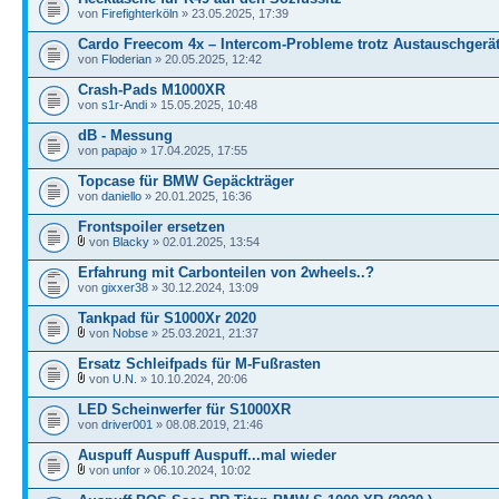
von
Firefighterköln
» 23.05.2025, 17:39
Cardo Freecom 4x – Intercom-Probleme trotz Austauschgerä
von
Floderian
» 20.05.2025, 12:42
Crash-Pads M1000XR
von
s1r-Andi
» 15.05.2025, 10:48
dB - Messung
von
papajo
» 17.04.2025, 17:55
Topcase für BMW Gepäckträger
von
daniello
» 20.01.2025, 16:36
Frontspoiler ersetzen
von
Blacky
» 02.01.2025, 13:54
Erfahrung mit Carbonteilen von 2wheels..?
von
gixxer38
» 30.12.2024, 13:09
Tankpad für S1000Xr 2020
von
Nobse
» 25.03.2021, 21:37
Ersatz Schleifpads für M-Fußrasten
von
U.N.
» 10.10.2024, 20:06
LED Scheinwerfer für S1000XR
von
driver001
» 08.08.2019, 21:46
Auspuff Auspuff Auspuff...mal wieder
von
unfor
» 06.10.2024, 10:02