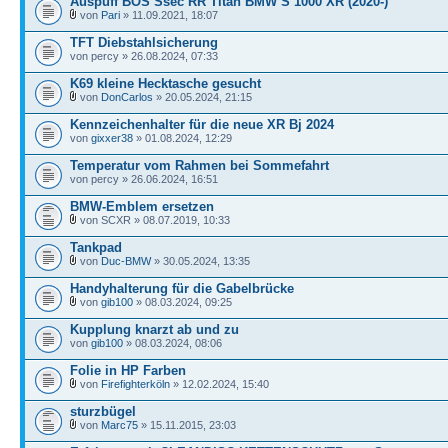
Auspuff BOS Ssec RR Titan BMW S 1000 XR (2020-)
von
Pari
» 11.09.2021, 18:07
TFT Diebstahlsicherung
von percy » 26.08.2024, 07:33
K69 kleine Hecktasche gesucht
von
DonCarlos
» 20.05.2024, 21:15
Kennzeichenhalter für die neue XR Bj 2024
von
gixxer38
» 01.08.2024, 12:29
Temperatur vom Rahmen bei Sommefahrt
von percy » 26.06.2024, 16:51
BMW-Emblem ersetzen
von SCXR » 08.07.2019, 10:33
Tankpad
von
Duc-BMW
» 30.05.2024, 13:35
Handyhalterung für die Gabelbrücke
von
gib100
» 08.03.2024, 09:25
Kupplung knarzt ab und zu
von
gib100
» 08.03.2024, 08:06
Folie in HP Farben
von
Firefighterköln
» 12.02.2024, 15:40
sturzbügel
von
Marc75
» 15.11.2015, 23:03