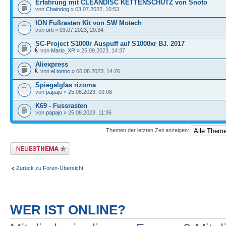
Erfahrung mit CLEANDISC KETTENSCHUTZ von Snoto
von
Chaindog
» 03.07.2022, 10:53
ION Fußrasten Kit von SW Motech
von
orti
» 03.07.2023, 20:34
SC-Project S1000r Auspuff auf S1000xr BJ. 2017
von
Mario_XR
» 25.09.2023, 14:37
Aliexpress
von
el.tonno
» 06.08.2023, 14:26
Spiegelglas rizoma
von
papajo
» 25.08.2023, 09:08
K69 - Fussrasten
von
papajo
» 25.08.2023, 11:36
Themen der letzten Zeit anzeigen:
Neues Thema erstellen
Zurück zu Foren-Übersicht
WER IST ONLINE?