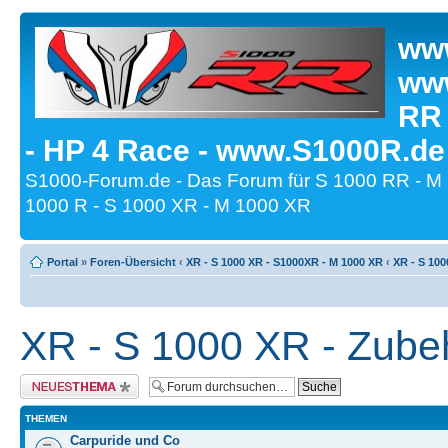
www
www
RR
- HP 4 Race - www.S1000R.de
S1000-Forum.de - Das Forum für S 1000 RR - M
1000 R - S 1000 XR - M 1000 XR
Portal
»
Foren-Übersicht
‹
XR - S 1000 XR - S1000XR - M 1000 XR
‹
XR - S 100
XR - S 1000 XR - Zube
Neues Thema erstellen
THEMEN
Carpuride und Co