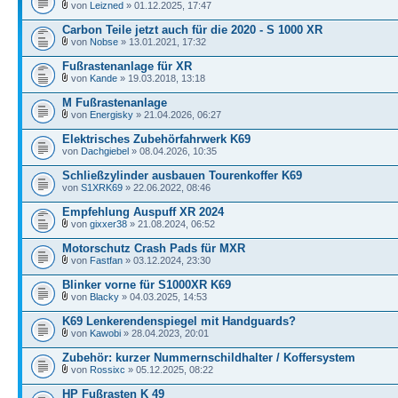
von
Leizned
» 01.12.2025, 17:47
Carbon Teile jetzt auch für die 2020 - S 1000 XR
von
Nobse
» 13.01.2021, 17:32
Fußrastenanlage für XR
von
Kande
» 19.03.2018, 13:18
M Fußrastenanlage
von
Energisky
» 21.04.2026, 06:27
Elektrisches Zubehörfahrwerk K69
von
Dachgiebel
» 08.04.2026, 10:35
Schließzylinder ausbauen Tourenkoffer K69
von
S1XRK69
» 22.06.2022, 08:46
Empfehlung Auspuff XR 2024
von
gixxer38
» 21.08.2024, 06:52
Motorschutz Crash Pads für MXR
von
Fastfan
» 03.12.2024, 23:30
Blinker vorne für S1000XR K69
von
Blacky
» 04.03.2025, 14:53
K69 Lenkerendenspiegel mit Handguards?
von
Kawobi
» 28.04.2023, 20:01
Zubehör: kurzer Nummernschildhalter / Koffersystem
von
Rossixc
» 05.12.2025, 08:22
HP Fußrasten K 49