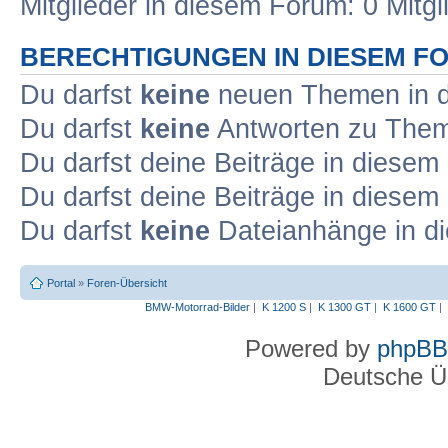
Mitglieder in diesem Forum: 0 Mitg
BERECHTIGUNGEN IN DIESEM F
Du darfst
keine
neuen Themen in d
Du darfst
keine
Antworten zu Theme
Du darfst deine Beiträge in diese
Du darfst deine Beiträge in diese
Du darfst
keine
Dateianhänge in di
Portal
»
Foren-Übersicht
BMW-Motorrad-Bilder
|
K 1200 S
|
K 1300 GT
|
K 1600 GT
|
Powered by
phpBB
Deutsche Ü