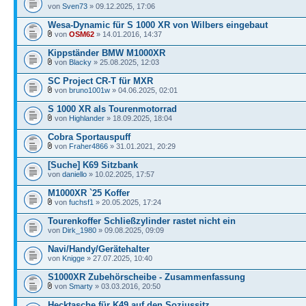
von
Sven73
» 09.12.2025, 17:06
Wesa-Dynamic für S 1000 XR von Wilbers eingebaut
von
OSM62
» 14.01.2016, 14:37
Kippständer BMW M1000XR
von
Blacky
» 25.08.2025, 12:03
SC Project CR-T für MXR
von
bruno1001w
» 04.06.2025, 02:01
S 1000 XR als Tourenmotorrad
von
Highlander
» 18.09.2025, 18:04
Cobra Sportauspuff
von
Fraher4866
» 31.01.2021, 20:29
[Suche] K69 Sitzbank
von
daniello
» 10.02.2025, 17:57
M1000XR `25 Koffer
von
fuchsf1
» 20.05.2025, 17:24
Tourenkoffer Schließzylinder rastet nicht ein
von
Dirk_1980
» 09.08.2025, 09:09
Navi/Handy/Gerätehalter
von
Knigge
» 27.07.2025, 10:40
S1000XR Zubehörscheibe - Zusammenfassung
von
Smarty
» 03.03.2016, 20:50
Hecktasche für K49 auf den Soziussitz