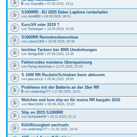
von
Günni85
» 07.09.2025, 19:11
S1000RR - BJ 2025 Daten Laptime runterladen
von
mm4882
» 04.09.2025, 08:01
Euro3/4 oder 2019 ?
von
Testsieger
» 10.09.2019, 16:58
S1000RR Rennstreckenumbau
von
Lukas1302
» 18.08.2025, 09:38
leichtes Tackern bei 4000 Umdrehungen
von
Vertigo999
» 07.08.2025, 14:39
Fehlercodes meistens Uberspannung
von
Flying dutchman
» 12.07.2025, 22:09
S 1000 RR Ruckeln/Schieben beim abtouren
von
pascal.s1r
» 08.06.2025, 18:05
Probleme mit der Batterie an der 16er RR
von
underdog777
» 17.06.2025, 19:41
Welchen esd bzw slip-on für meine RR baujahr 2016
von
MarcS1Krr
» 06.06.2025, 19:29
Slip on 2015 S1000RR
von
SchloddeRR
» 29.11.2023, 01:11
Kühlflüssigkeit wechseln
von
underdog777
» 21.05.2025, 16:42