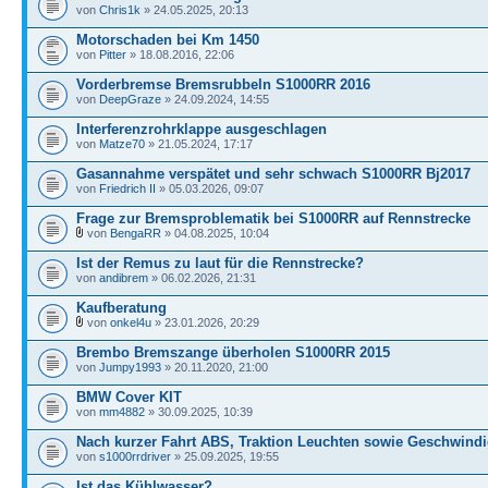
von
Chris1k
» 24.05.2025, 20:13
Motorschaden bei Km 1450
von
Pitter
» 18.08.2016, 22:06
Vorderbremse Bremsrubbeln S1000RR 2016
von
DeepGraze
» 24.09.2024, 14:55
Interferenzrohrklappe ausgeschlagen
von
Matze70
» 21.05.2024, 17:17
Gasannahme verspätet und sehr schwach S1000RR Bj2017
von
Friedrich II
» 05.03.2026, 09:07
Frage zur Bremsproblematik bei S1000RR auf Rennstrecke
von
BengaRR
» 04.08.2025, 10:04
Ist der Remus zu laut für die Rennstrecke?
von
andibrem
» 06.02.2026, 21:31
Kaufberatung
von
onkel4u
» 23.01.2026, 20:29
Brembo Bremszange überholen S1000RR 2015
von
Jumpy1993
» 20.11.2020, 21:00
BMW Cover KIT
von
mm4882
» 30.09.2025, 10:39
Nach kurzer Fahrt ABS, Traktion Leuchten sowie Geschwind
von
s1000rrdriver
» 25.09.2025, 19:55
Ist das Kühlwasser?