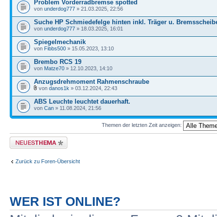
Problem Vorderradbremse spotted
von
underdog777
» 21.03.2025, 22:56
Suche HP Schmiedefelge hinten inkl. Träger u. Bremsscheib
von
underdog777
» 18.03.2025, 16:01
Spiegelmechanik
von
Fibbs500
» 15.05.2023, 13:10
Brembo RCS 19
von
Matze70
» 12.10.2023, 14:10
Anzugsdrehmoment Rahmenschraube
von
danos1k
» 03.12.2024, 22:43
ABS Leuchte leuchtet dauerhaft.
von
Can
» 11.08.2024, 21:56
Themen der letzten Zeit anzeigen:
Neues Thema erstellen
Zurück zu Foren-Übersicht
WER IST ONLINE?