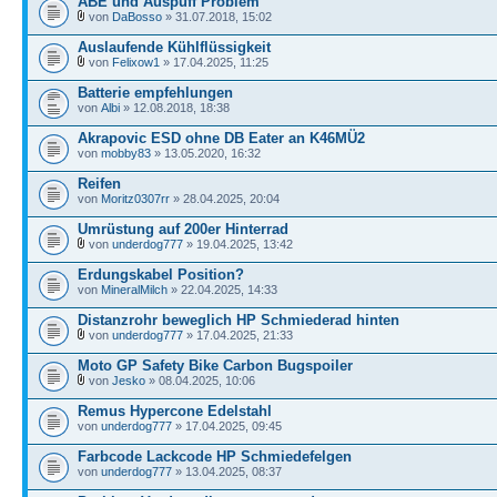
ABE und Auspuff Problem
von
DaBosso
» 31.07.2018, 15:02
Auslaufende Kühlflüssigkeit
von
Felixow1
» 17.04.2025, 11:25
Batterie empfehlungen
von
Albi
» 12.08.2018, 18:38
Akrapovic ESD ohne DB Eater an K46MÜ2
von
mobby83
» 13.05.2020, 16:32
Reifen
von
Moritz0307rr
» 28.04.2025, 20:04
Umrüstung auf 200er Hinterrad
von
underdog777
» 19.04.2025, 13:42
Erdungskabel Position?
von
MineralMilch
» 22.04.2025, 14:33
Distanzrohr beweglich HP Schmiederad hinten
von
underdog777
» 17.04.2025, 21:33
Moto GP Safety Bike Carbon Bugspoiler
von
Jesko
» 08.04.2025, 10:06
Remus Hypercone Edelstahl
von
underdog777
» 17.04.2025, 09:45
Farbcode Lackcode HP Schmiedefelgen
von
underdog777
» 13.04.2025, 08:37