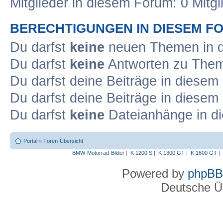
Mitglieder in diesem Forum: 0 Mitg
BERECHTIGUNGEN IN DIESEM F
Du darfst
keine
neuen Themen in d
Du darfst
keine
Antworten zu Theme
Du darfst deine Beiträge in diese
Du darfst deine Beiträge in diese
Du darfst
keine
Dateianhänge in di
Portal
»
Foren-Übersicht
BMW-Motorrad-Bilder
|
K 1200 S
|
K 1300 GT
|
K 1600 GT
|
Powered by
phpBB
Deutsche Ü