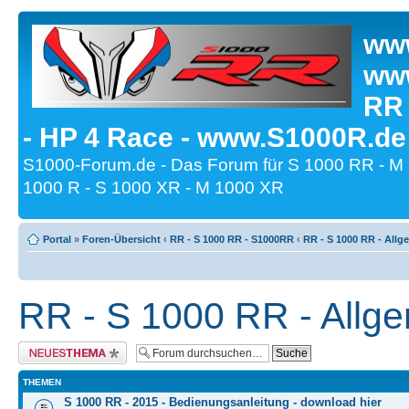
www
www
RR
- HP 4 Race - www.S1000R.de
S1000-Forum.de - Das Forum für S 1000 RR - M
1000 R - S 1000 XR - M 1000 XR
Portal
»
Foren-Übersicht
‹
RR - S 1000 RR - S1000RR
‹
RR - S 1000 RR - Allge
RR - S 1000 RR - Allge
Neues Thema erstellen
THEMEN
S 1000 RR - 2015 - Bedienungsanleitung - download hier