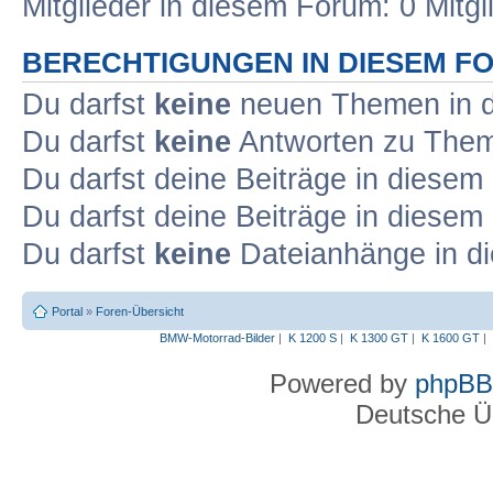
Mitglieder in diesem Forum: 0 Mitg
BERECHTIGUNGEN IN DIESEM F
Du darfst
keine
neuen Themen in d
Du darfst
keine
Antworten zu Theme
Du darfst deine Beiträge in diese
Du darfst deine Beiträge in diese
Du darfst
keine
Dateianhänge in di
Portal
»
Foren-Übersicht
BMW-Motorrad-Bilder
|
K 1200 S
|
K 1300 GT
|
K 1600 GT
|
Powered by
phpBB
Deutsche Ü