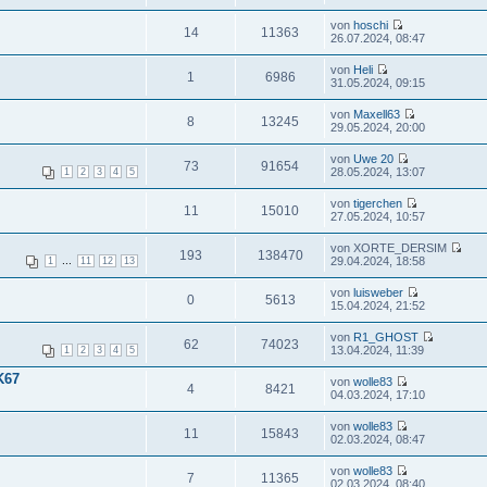
von
hoschi
14
11363
26.07.2024, 08:47
von
Heli
1
6986
31.05.2024, 09:15
von
Maxell63
8
13245
29.05.2024, 20:00
von
Uwe 20
73
91654
28.05.2024, 13:07
1
2
3
4
5
von
tigerchen
11
15010
27.05.2024, 10:57
von XORTE_DERSIM
193
138470
...
29.04.2024, 18:58
1
11
12
13
von
luisweber
0
5613
15.04.2024, 21:52
von
R1_GHOST
62
74023
13.04.2024, 11:39
1
2
3
4
5
K67
von
wolle83
4
8421
04.03.2024, 17:10
von
wolle83
11
15843
02.03.2024, 08:47
von
wolle83
7
11365
02.03.2024, 08:40