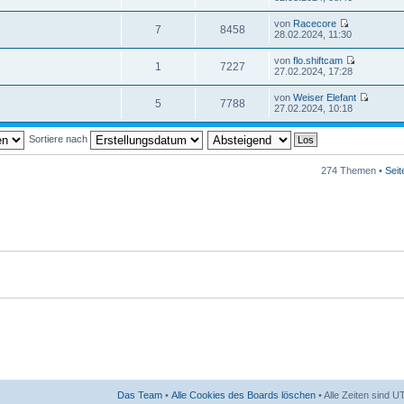
von
Racecore
7
8458
28.02.2024, 11:30
von
flo.shiftcam
1
7227
27.02.2024, 17:28
von
Weiser Elefant
5
7788
27.02.2024, 10:18
Sortiere nach
274 Themen •
Sei
Das Team
•
Alle Cookies des Boards löschen
• Alle Zeiten sind 