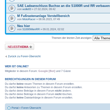
SAE Ladeanschluss Buchse an die S1000R und RR verbauen
von
wolle83
» 27.02.2024, 09:42
M Fußrastenanlage Verstellbereich
von
MotoRacer
» 08.06.2023, 07:49
Neu hier
von
S1000WienRR
» 09.01.2024, 02:02
Themen der letzten Zeit anzeigen:
Neues Thema erstellen
Zurück zu Foren-Übersicht
WER IST ONLINE?
Mitglieder in diesem Forum:
Google [Bot]
und 7 Gäste
BERECHTIGUNGEN IN DIESEM FORUM
Du darfst
keine
neuen Themen in diesem Forum erstellen.
Du darfst
keine
Antworten zu Themen in diesem Forum erstellen.
Du darfst deine Beiträge in diesem Forum
nicht
ändern.
Du darfst deine Beiträge in diesem Forum
nicht
löschen.
Du darfst
keine
Dateianhänge in diesem Forum erstellen.
Portal
»
Foren-Übersicht