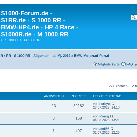
S1000-Forum.de -
S1RR.de - S 1000 RR -
BMW-HP4.de - HP 4 Race -
S1000R.de - M 1000 RR
R - S 1000 XR - M 1000 XR
RR
‹
RR - S 1000 RR - Allgemein - ab Mj. 2019
»
BMW-Motorrad-Portal
Mitgliederkarte
FAQ
274 Themen •
Sei
ANTWORTEN
ZUGRIFFE
LETZTER BEITRAG
von
herbyei
13
39182
27.07.2022, 14:18
von
Pwarg
0
168
04.08.2026, 13:21
von
andi76
1
497
31.07.2026, 12:26