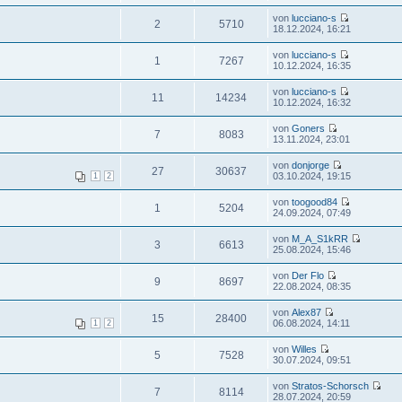
von
lucciano-s
2
5710
18.12.2024, 16:21
von
lucciano-s
1
7267
10.12.2024, 16:35
von
lucciano-s
11
14234
10.12.2024, 16:32
von
Goners
7
8083
13.11.2024, 23:01
von
donjorge
27
30637
03.10.2024, 19:15
1
2
von
toogood84
1
5204
24.09.2024, 07:49
von
M_A_S1kRR
3
6613
25.08.2024, 15:46
von
Der Flo
9
8697
22.08.2024, 08:35
von
Alex87
15
28400
06.08.2024, 14:11
1
2
von
Willes
5
7528
30.07.2024, 09:51
von
Stratos-Schorsch
7
8114
28.07.2024, 20:59