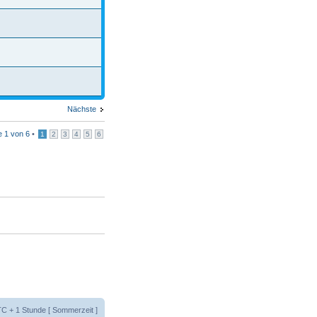
Nächste
te
1
von
6
•
1
2
3
4
5
6
UTC + 1 Stunde [ Sommerzeit ]