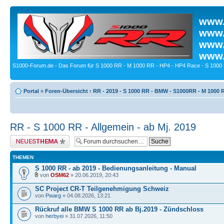
www.
www.
www.
www.
S1000-Forum.de - Das Forum für S 1000 RR - M 1000 RR - HP4 - HP4 Race - S 1000 
Portal
»
Foren-Übersicht
‹
RR - 2019 - S 1000 RR - BMW - S1000RR - M 1000 
RR - S 1000 RR - Allgemein - ab Mj. 2019
Neues Thema erstellen
THEMEN
S 1000 RR - ab 2019 - Bedienungsanleitung - Manual
von
OSM62
» 20.06.2019, 20:43
SC Project CR-T Teilgenehmigung Schweiz
von
Pwarg
» 04.08.2026, 13:21
Rückruf alle BMW S 1000 RR ab Bj.2019 - Zündschloss
von
herbyei
» 31.07.2026, 11:50