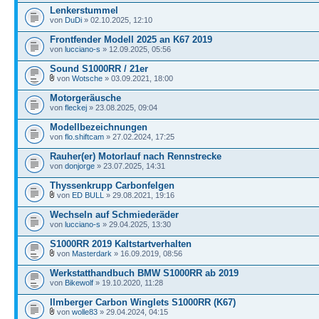
Lenkerstummel
von
DuDi
» 02.10.2025, 12:10
Frontfender Modell 2025 an K67 2019
von
lucciano-s
» 12.09.2025, 05:56
Sound S1000RR / 21er
von
Wotsche
» 03.09.2021, 18:00
Motorgeräusche
von
fleckej
» 23.08.2025, 09:04
Modellbezeichnungen
von
flo.shiftcam
» 27.02.2024, 17:25
Rauher(er) Motorlauf nach Rennstrecke
von
donjorge
» 23.07.2025, 14:31
Thyssenkrupp Carbonfelgen
von
ED BULL
» 29.08.2021, 19:16
Wechseln auf Schmiederäder
von
lucciano-s
» 29.04.2025, 13:30
S1000RR 2019 Kaltstartverhalten
von
Masterdark
» 16.09.2019, 08:56
Werkstatthandbuch BMW S1000RR ab 2019
von
Bikewolf
» 19.10.2020, 11:28
Ilmberger Carbon Winglets S1000RR (K67)
von
wolle83
» 29.04.2024, 04:15