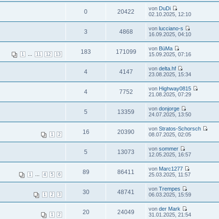
von
DuDi
0
20422
02.10.2025, 12:10
von
lucciano-s
3
4868
16.09.2025, 04:10
von
BüMa
183
171099
...
15.09.2025, 07:16
1
11
12
13
von
delta.hf
4
4147
23.08.2025, 15:34
von
Highway0815
4
7752
21.08.2025, 07:29
von
donjorge
5
13359
24.07.2025, 13:50
von
Stratos-Schorsch
16
20390
08.07.2025, 02:05
1
2
von
sommer
5
13073
12.05.2025, 16:57
von
Marc1277
89
86411
...
25.03.2025, 11:57
1
4
5
6
von
Trempes
30
48741
06.03.2025, 15:59
1
2
3
von
der Mark
20
24049
31.01.2025, 21:54
1
2