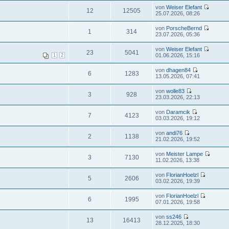
von
Weiser Elefant
12
12505
25.07.2026, 08:26
von
PorscheBernd
1
314
23.07.2026, 05:36
von
Weiser Elefant
23
5041
01.06.2026, 15:16
1
2
von
dhagen84
6
1283
13.05.2026, 07:41
von
wolle83
3
928
23.03.2026, 22:13
von
Daramcik
7
4123
03.03.2026, 19:12
von
andi76
2
1138
21.02.2026, 19:52
von
Meister Lampe
3
7130
11.02.2026, 13:38
von
FlorianHoelzl
5
2606
03.02.2026, 19:39
von
FlorianHoelzl
6
1995
07.01.2026, 19:58
von
ss246
13
16413
28.12.2025, 18:30