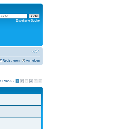
Erweiterte Suche
Registrieren
Anmelden
te
1
von
6
•
1
2
3
4
5
6