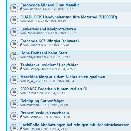
Farbocode Mineral Grau Metallic
von
lucciano-s
» 18.12.2024, 11:17
QUADLOCK Handyhalterung fürs Motorrad (S1000RR)
von
wolle83
» 27.02.2024, 09:49
Lenkerenden-Hebelprotektoren
von
Roadrunner62
» 17.03.2021, 17:02
Farbcode K67 Winglet (schwarz)
von
Goners
» 09.11.2024, 15:48
Hohe Drehzahl beim Start
von
andy1300
» 03.09.2022, 02:39
Tankdeckel oxidiert / Lackfehler
von
Sergej2505
» 23.09.2024, 20:59
Maschine fängt aus dem Nichts an zu qualmen
von
M_A_S1kRR
» 25.08.2024, 04:24
2020 K67 Federbein hinten verliert Öl
von
Karaul
» 20.08.2024, 19:39
Reinigung Carbonfelgen
von
maxman
» 27.06.2019, 21:08
Bremsflüssigkeit wechseln
von
Schocki
» 29.07.2024, 14:30
Lack/Folie Abplatzungen bei reinigen mit Hochdruckwasser
von
Elio200
» 20.07.2024, 21:51