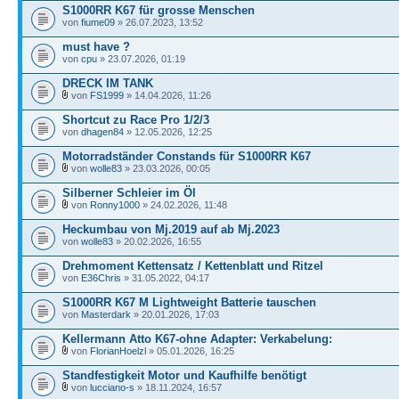
S1000RR K67 für grosse Menschen
von
fiume09
» 26.07.2023, 13:52
must have ?
von
cpu
» 23.07.2026, 01:19
DRECK IM TANK
von
FS1999
» 14.04.2026, 11:26
Shortcut zu Race Pro 1/2/3
von
dhagen84
» 12.05.2026, 12:25
Motorradständer Constands für S1000RR K67
von
wolle83
» 23.03.2026, 00:05
Silberner Schleier im Öl
von
Ronny1000
» 24.02.2026, 11:48
Heckumbau von Mj.2019 auf ab Mj.2023
von
wolle83
» 20.02.2026, 16:55
Drehmoment Kettensatz / Kettenblatt und Ritzel
von
E36Chris
» 31.05.2022, 04:17
S1000RR K67 M Lightweight Batterie tauschen
von
Masterdark
» 20.01.2026, 17:03
Kellermann Atto K67-ohne Adapter: Verkabelung:
von
FlorianHoelzl
» 05.01.2026, 16:25
Standfestigkeit Motor und Kaufhilfe benötigt
von
lucciano-s
» 18.11.2024, 16:57