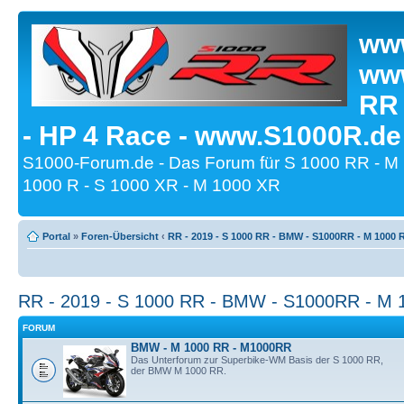
www
www
RR
- HP 4 Race - www.S1000R.de
S1000-Forum.de - Das Forum für S 1000 RR - M
1000 R - S 1000 XR - M 1000 XR
Portal
»
Foren-Übersicht
‹
RR - 2019 - S 1000 RR - BMW - S1000RR - M 1000 
RR - 2019 - S 1000 RR - BMW - S1000RR - M 
FORUM
BMW - M 1000 RR - M1000RR
Das Unterforum zur Superbike-WM Basis der S 1000 RR,
der BMW M 1000 RR.