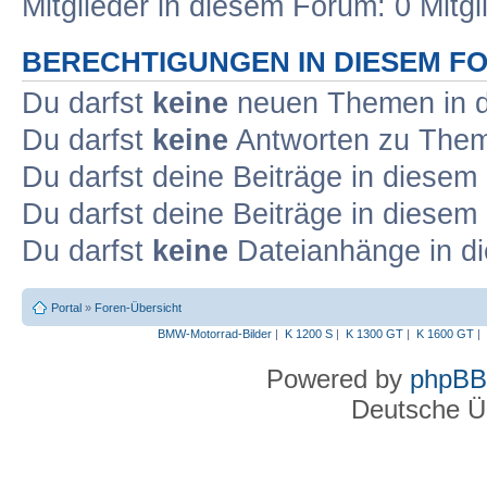
Mitglieder in diesem Forum: 0 Mitg
BERECHTIGUNGEN IN DIESEM F
Du darfst
keine
neuen Themen in d
Du darfst
keine
Antworten zu Theme
Du darfst deine Beiträge in diese
Du darfst deine Beiträge in diese
Du darfst
keine
Dateianhänge in di
Portal
»
Foren-Übersicht
BMW-Motorrad-Bilder
|
K 1200 S
|
K 1300 GT
|
K 1600 GT
|
Powered by
phpBB
Deutsche Ü