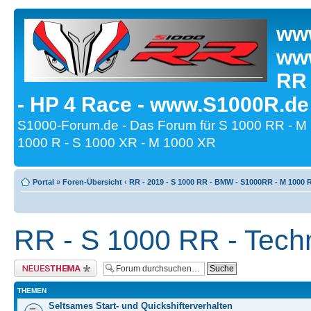
www
www
RR
- HP 4 Race - www.S1000R.de
S1000-Forum.de - Das Forum für S 1000 RR - M
1000 R - S 1000 XR - M 1000 XR
Portal
»
Foren-Übersicht
‹
RR - 2019 - S 1000 RR - BMW - S1000RR - M 1000 
RR - S 1000 RR - Techn
Neues Thema erstellen
THEMEN
Seltsames Start- und Quickshifterverhalten