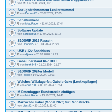
von MTX » 24.06.2024, 13:16
Anzugsdrehmoment Lenkerstummel
von
Dennis22
» 02.07.2024, 17:05
Schaltumkehr
von
MotoRacer
» 11.04.2022, 17:44
Software Update
von
Sergej2505
» 17.04.2024, 13:18
S1000RR 2019 Rasseln
von
Dennis22
» 15.04.2024, 20:29
USB / 12v Anschluss
von
djjarek
» 28.03.2020, 12:29
Gabelüberstand K67 DDC
von
freak845
» 21.02.2024, 21:27
S1000RR 2024er Modell
von
Ricco
» 14.02.2024, 23:03
Welches Wälzlagerfett Gabelbrücke (Lenkkopflager)
von
chris7685
» 09.02.2024, 13:54
M Datenlogger Rundstrecke einfügen
von
MotoRacer
» 13.10.2021, 14:41
Marzochhi Gabel (Model 2023) für Rennstrecke
von
biest42
» 23.10.2023, 21:40