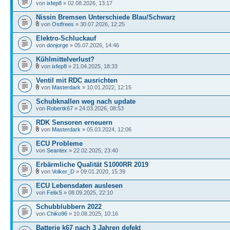
von
ixfep8
» 02.08.2026, 13:17
Nissin Bremsen Unterschiede Blau/Schwarz
von
Ostfrees
» 30.07.2026, 12:25
Elektro-Schluckauf
von
donjorge
» 05.07.2026, 14:46
Kühlmittelverlust?
von
ixfep8
» 21.04.2025, 18:33
Ventil mit RDC ausrichten
von
Masterdark
» 10.01.2022, 12:15
Schubknallen weg nach update
von
Robertk67
» 24.03.2026, 08:53
RDK Sensoren erneuern
von
Masterdark
» 05.03.2024, 12:06
ECU Probleme
von
Seantex
» 22.02.2025, 23:40
Erbärmliche Qualität S1000RR 2019
von
Volker_D
» 09.01.2020, 15:39
ECU Lebensdaten auslesen
von
FelixS
» 08.09.2025, 22:10
Schubblubbern 2022
von
Chiko96
» 10.08.2025, 10:16
Batterie k67 nach 3 Jahren defekt