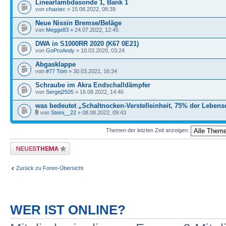
Linearlambdasonde 1, Bank 1
von
chaxtec
» 15.08.2022, 08:39
Neue Nissin Bremse/Beläge
von
Megge83
» 24.07.2022, 12:45
DWA in S1000RR 2020 (K67 0E21)
von
GoProAndy
» 10.03.2020, 03:24
Abgasklappe
von
#77 Tom
» 30.03.2021, 16:34
Schraube im Akra Endschalldämpfer
von
Sergej2505
» 16.08.2022, 14:46
was bedeutet „Schaltnocken-Verstelleinheit, 75% der Lebens
von
Steini__22
» 08.08.2022, 09:43
Themen der letzten Zeit anzeigen:
Neues Thema erstellen
Zurück zu Foren-Übersicht
WER IST ONLINE?