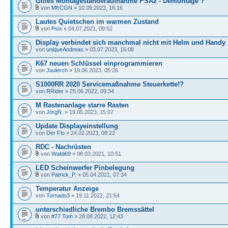
Gilles Montageständeraufnahme PSA2 - Demontage ?
von
MfrCGN
» 10.09.2023, 16:16
Lautes Quietschen im warmen Zustand
von
Psix
» 04.07.2021, 09:52
Display verbindet sich manchmal nicht mit Helm und Handy
von
uniqueAndreas
» 03.07.2023, 16:08
K67 neuen Schlüssel einprogrammieren
von
Juulerch
» 19.06.2023, 05:26
S1000RR 2020 Servicemaßnahme Steuerkette!?
von
RRider
» 25.06.2022, 09:34
M Rastenanlage starre Rasten
von
JörgN.
» 19.05.2023, 15:07
Update Displayeinstellung
von
Der Flo
» 24.02.2023, 08:22
RDC - Nachrüsten
von
Waldi69
» 08.03.2021, 10:51
LED Scheinwerfer Pinbelegung
von
Patrick_P.
» 05.04.2021, 07:34
Temperatur Anzeige
von
Tornado3
» 19.11.2022, 21:54
unterschiedliche Brembo Bremssättel
von
#77 Tom
» 28.08.2022, 12:43