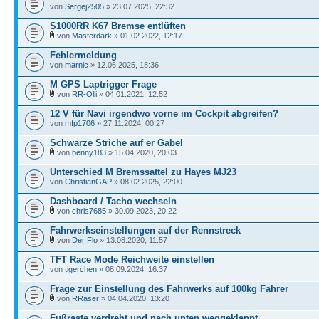
von
Sergej2505
» 23.07.2025, 22:32
S1000RR K67 Bremse entlüften
von
Masterdark
» 01.02.2022, 12:17
Fehlermeldung
von
marnic
» 12.06.2025, 18:36
M GPS Laptrigger Frage
von
RR-Olli
» 04.01.2021, 12:52
12 V für Navi irgendwo vorne im Cockpit abgreifen?
von
mfp1706
» 27.11.2024, 00:27
Schwarze Striche auf er Gabel
von
benny183
» 15.04.2020, 20:03
Unterschied M Bremssattel zu Hayes MJ23
von
ChristianGAP
» 08.02.2025, 22:00
Dashboard / Tacho wechseln
von
chris7685
» 30.09.2023, 20:22
Fahrwerkseinstellungen auf der Rennstreck
von
Der Flo
» 13.08.2020, 11:57
TFT Race Mode Reichweite einstellen
von
tigerchen
» 08.09.2024, 16:37
Frage zur Einstellung des Fahrwerks auf 100kg Fahrer
von
RRaser
» 04.04.2020, 13:20
Fußraste verdreht und nach unten weggeklappt ...