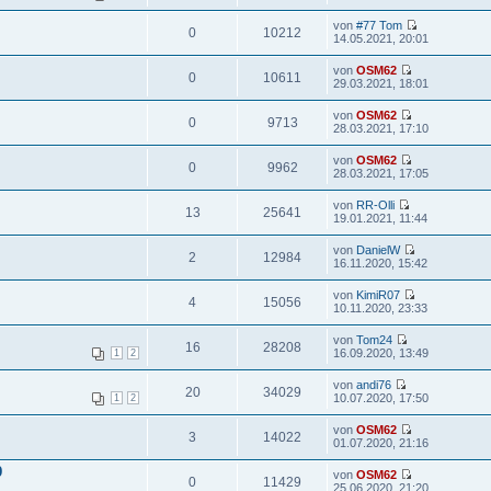
von
#77 Tom
0
10212
14.05.2021, 20:01
von
OSM62
0
10611
29.03.2021, 18:01
von
OSM62
0
9713
28.03.2021, 17:10
von
OSM62
0
9962
28.03.2021, 17:05
von
RR-Olli
13
25641
19.01.2021, 11:44
von
DanielW
2
12984
16.11.2020, 15:42
von
KimiR07
4
15056
10.11.2020, 23:33
von
Tom24
16
28208
16.09.2020, 13:49
1
2
von
andi76
20
34029
10.07.2020, 17:50
1
2
von
OSM62
3
14022
01.07.2020, 21:16
9
von
OSM62
0
11429
25.06.2020, 21:20