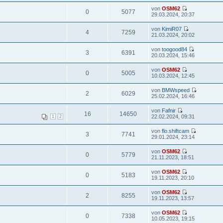
von
OSM62
0
5077
29.03.2024, 20:37
von
KimiR07
4
7259
21.03.2024, 20:02
von
toogood84
3
6391
20.03.2024, 15:46
von
OSM62
0
5005
10.03.2024, 12:45
von
BMWspeed
2
6029
25.02.2024, 16:46
von
Fafnir
16
14650
22.02.2024, 09:31
1
2
von
flo.shiftcam
3
7741
29.01.2024, 23:14
von
OSM62
0
5779
21.11.2023, 18:51
von
OSM62
0
5183
19.11.2023, 20:10
von
OSM62
2
8255
19.11.2023, 13:57
von
OSM62
0
7338
10.05.2023, 19:15