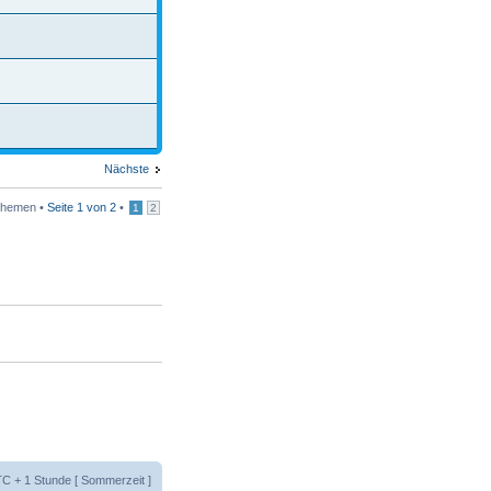
Nächste
Themen •
Seite
1
von
2
•
1
2
UTC + 1 Stunde [ Sommerzeit ]