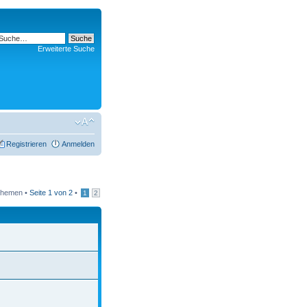
Erweiterte Suche
Registrieren
Anmelden
Themen •
Seite
1
von
2
•
1
2