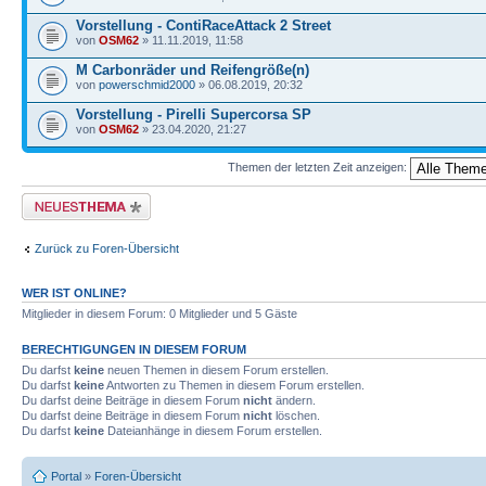
Vorstellung - ContiRaceAttack 2 Street
von
OSM62
» 11.11.2019, 11:58
M Carbonräder und Reifengröße(n)
von
powerschmid2000
» 06.08.2019, 20:32
Vorstellung - Pirelli Supercorsa SP
von
OSM62
» 23.04.2020, 21:27
Themen der letzten Zeit anzeigen:
Neues Thema erstellen
Zurück zu Foren-Übersicht
WER IST ONLINE?
Mitglieder in diesem Forum: 0 Mitglieder und 5 Gäste
BERECHTIGUNGEN IN DIESEM FORUM
Du darfst
keine
neuen Themen in diesem Forum erstellen.
Du darfst
keine
Antworten zu Themen in diesem Forum erstellen.
Du darfst deine Beiträge in diesem Forum
nicht
ändern.
Du darfst deine Beiträge in diesem Forum
nicht
löschen.
Du darfst
keine
Dateianhänge in diesem Forum erstellen.
Portal
»
Foren-Übersicht