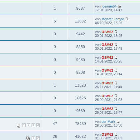
von
Iceman64
1
9687
17.01.2023, 14:17
von
Meister Lampe
6
12882
06.10.2022, 13:26
von
OSM62
0
9442
30.01.2022, 18:25
von
OSM62
0
8850
30.01.2022, 17:49
von
OSM62
0
9485
14.01.2022, 20:25
von
OSM62
0
9208
14.01.2022, 20:14
von
OSM62
1
11523
26.11.2021, 21:44
von
OSM62
0
10625
26.09.2021, 21:08
von
OSM62
0
9669
29.07.2021, 18:47
von
der Mark
47
78439
29.06.2021, 16:30
1
2
3
4
von
OSM62
26
41032
31.05.2021, 21:03
1
2