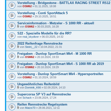
Vorstellung - Bridgestone - BATTLAX RACING STREET RS12
von
OSM62
» 01.11.2025, 18:08
Vorstellung - Conti SportAttack 5
von
OSM62
» 29.10.2025, 18:51
Serviceinformation - Metzeler - S 1000 RR - aktuell
von
OSM62
» 30.03.2025, 16:28
S22 - Spezielle Modelle für die RR?
von
real_skydiver
» 06.03.2025, 14:32
2022 Reifenfrage Rennstrecke
von
Steini__22
» 10.04.2022, 21:31
Freigaben - Dunlop SportSmart Mk4 - M 1000 RR
von
OSM62
» 20.10.2024, 19:33
Freigaben - Dunlop SportSmart Mk4 - S 1000 RR ab 2019
von
OSM62
» 20.10.2024, 19:29
Vorstellung - Dunlop SportSmart Mk4 - Hypersportreifen
von
OSM62
» 01.10.2024, 18:59
Ungewöhnliches Reifenbild
von
Dominik_K66
» 02.09.2024, 14:10
Supercorsa SP V3 auf Rennstrecke
von
Schack
» 23.06.2024, 17:24
Reifen Rennstrecke Regelsystem
von
Matze70
» 28.06.2021, 12:11