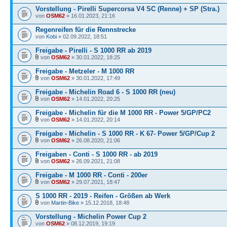
Vorstellung - Pirelli Supercorsa V4 SC (Renne) + SP (Stra.)
von
OSM62
» 16.01.2023, 21:16
Regenreifen für die Rennstrecke
von
Kobi
» 02.09.2022, 18:51
Freigabe - Pirelli - S 1000 RR ab 2019
von
OSM62
» 30.01.2022, 18:25
Freigabe - Metzeler - M 1000 RR
von
OSM62
» 30.01.2022, 17:49
Freigabe - Michelin Road 6 - S 1000 RR (neu)
von
OSM62
» 14.01.2022, 20:25
Freigabe - Michelin für die M 1000 RR - Power 5/GP/PC2
von
OSM62
» 14.01.2022, 20:14
Freigabe - Michelin - S 1000 RR - K 67- Power 5/GP/Cup 2
von
OSM62
» 26.08.2020, 21:06
Freigaben - Conti - S 1000 RR - ab 2019
von
OSM62
» 26.09.2021, 21:08
Freigabe - M 1000 RR - Conti - 200er
von
OSM62
» 29.07.2021, 18:47
S 1000 RR - 2019 - Reifen - Größen ab Werk
von
Martin-Bike
» 15.12.2018, 18:48
Vorstellung - Michelin Power Cup 2
von
OSM62
» 08.12.2019, 19:19