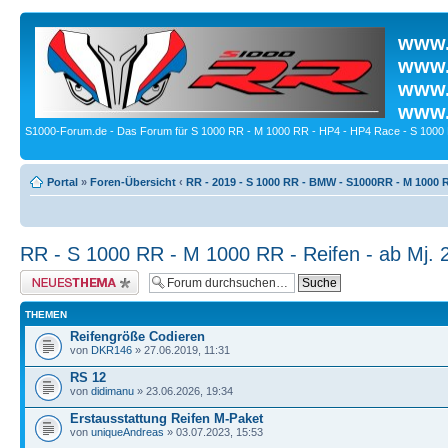
www.
www.
www.
www.
S1000-Forum.de - Das Forum für S 1000 RR - M 1000 RR - HP4 - HP4 Race - S 1000 
Portal
»
Foren-Übersicht
‹
RR - 2019 - S 1000 RR - BMW - S1000RR - M 1000 
RR - S 1000 RR - M 1000 RR - Reifen - ab Mj. 
Neues Thema erstellen
THEMEN
Reifengröße Codieren
von
DKR146
» 27.06.2019, 11:31
RS 12
von
didimanu
» 23.06.2026, 19:34
Erstausstattung Reifen M-Paket
von
uniqueAndreas
» 03.07.2023, 15:53