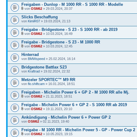
Freigaben - Dunlop - M 1000 RR - S 1000 RR - Modelle
von
OSM62
» 29.03.2024, 20:37
Slicks Beschaffung
von
KimiR07
» 19.03.2024, 21:13
Freigabe - Bridgestone - S 23 - S 1000 RR - ab 2019
von
OSM62
» 10.03.2024, 16:49
Freigabe - Bridgestone - S 23 - M 1000 RR
von
OSM62
» 10.03.2024, 12:45
Hinterrad
von
BMWspeed
» 25.02.2024, 16:14
Bridgestone Battlax S23
von
Kraftrad
» 19.02.2024, 22:32
Metzeler SPORTEC™ M9 RR
von
flo.shiftcam
» 16.01.2024, 18:51
Freigaben - Michelin Power 6 + GP 2 - M 1000 RR alle Mj.
von
OSM62
» 21.11.2023, 18:51
Freigabe - Michelin Power 6 + GP 2 - S 1000 RR ab 2019
von
OSM62
» 19.11.2023, 20:10
Ankündigung - Michelin Power 6 + Power GP 2
von
OSM62
» 02.11.2023, 19:40
Freigabe - M 1000 RR - Michelin Power 5 - GP - Power Cup 2
von
OSM62
» 10.05.2023, 19:15