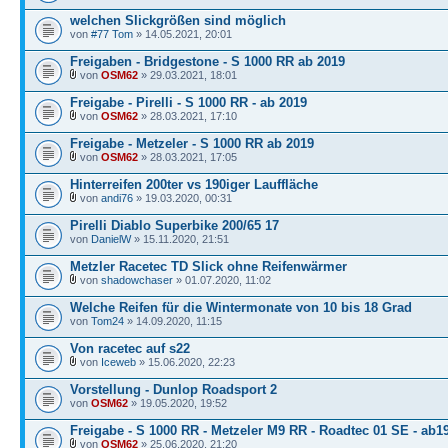
welchen Slickgrößen sind möglich
von
#77 Tom
» 14.05.2021, 20:01
Freigaben - Bridgestone - S 1000 RR ab 2019
von
OSM62
» 29.03.2021, 18:01
Freigabe - Pirelli - S 1000 RR - ab 2019
von
OSM62
» 28.03.2021, 17:10
Freigabe - Metzeler - S 1000 RR ab 2019
von
OSM62
» 28.03.2021, 17:05
Hinterreifen 200ter vs 190iger Lauffläche
von
andi76
» 19.03.2020, 00:31
Pirelli Diablo Superbike 200/65 17
von
DanielW
» 15.11.2020, 21:51
Metzler Racetec TD Slick ohne Reifenwärmer
von
shadowchaser
» 01.07.2020, 11:02
Welche Reifen für die Wintermonate von 10 bis 18 Grad
von
Tom24
» 14.09.2020, 11:15
Von racetec auf s22
von
Iceweb
» 15.06.2020, 22:23
Vorstellung - Dunlop Roadsport 2
von
OSM62
» 19.05.2020, 19:52
Freigabe - S 1000 RR - Metzeler M9 RR - Roadtec 01 SE - ab1
von
OSM62
» 25.06.2020, 21:20