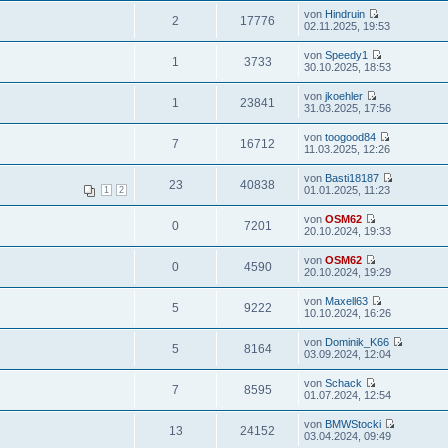
von
Hindruin
2
17776
02.11.2025, 19:53
von
Speedy1
1
3733
30.10.2025, 18:53
von
jkoehler
1
23841
31.03.2025, 17:56
von
toogood84
7
16712
11.03.2025, 12:26
von
Basti18187
23
40838
01.01.2025, 11:23
1
2
von
OSM62
0
7201
20.10.2024, 19:33
von
OSM62
0
4590
20.10.2024, 19:29
von
Maxell63
5
9222
10.10.2024, 16:26
von
Dominik_K66
5
8164
03.09.2024, 12:04
von
Schack
7
8595
01.07.2024, 12:54
von
BMWStocki
13
24152
03.04.2024, 09:49