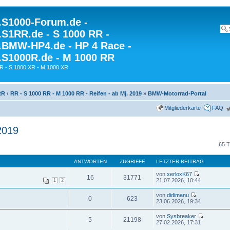
S1000-Forum.de -
S1RR.de - S 1000 RR -
BMW-HP4.de - HP 4 Race -
S1000R.de - M 1000 RR
R - S 1000 XR - M 1000 XR
RR
‹
RR - S 1000 RR - M 1000 RR - Reifen - ab Mj. 2019
»
BMW-Motorrad-Portal
Mitgliederkarte
FAQ
2019
65 
ANTWORTEN
ZUGRIFFE
LETZTER BEITRAG
von
xerloxK67
16
31771
21.07.2026, 10:44
1
2
von
didimanu
0
623
23.06.2026, 19:34
von
Sysbreaker
5
21198
27.02.2026, 17:31