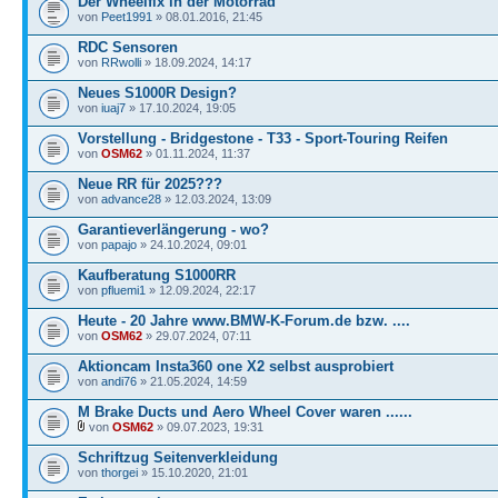
Der Wheelfix in der Motorrad
von
Peet1991
» 08.01.2016, 21:45
RDC Sensoren
von
RRwolli
» 18.09.2024, 14:17
Neues S1000R Design?
von
iuaj7
» 17.10.2024, 19:05
Vorstellung - Bridgestone - T33 - Sport-Touring Reifen
von
OSM62
» 01.11.2024, 11:37
Neue RR für 2025???
von
advance28
» 12.03.2024, 13:09
Garantieverlängerung - wo?
von
papajo
» 24.10.2024, 09:01
Kaufberatung S1000RR
von
pfluemi1
» 12.09.2024, 22:17
Heute - 20 Jahre www.BMW-K-Forum.de bzw. ....
von
OSM62
» 29.07.2024, 07:11
Aktioncam Insta360 one X2 selbst ausprobiert
von
andi76
» 21.05.2024, 14:59
M Brake Ducts und Aero Wheel Cover waren ......
von
OSM62
» 09.07.2023, 19:31
Schriftzug Seitenverkleidung
von
thorgei
» 15.10.2020, 21:01