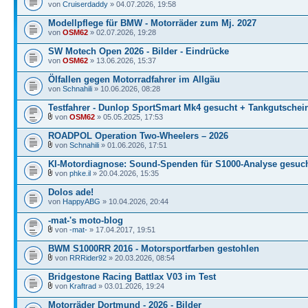
von
Cruiserdaddy
» 04.07.2026, 19:58
Modellpflege für BMW - Motorräder zum Mj. 2027
von
OSM62
» 02.07.2026, 19:28
SW Motech Open 2026 - Bilder - Eindrücke
von
OSM62
» 13.06.2026, 15:37
Ölfallen gegen Motorradfahrer im Allgäu
von
Schnahili
» 10.06.2026, 08:28
Testfahrer - Dunlop SportSmart Mk4 gesucht + Tankgutschei
von
OSM62
» 05.05.2025, 17:53
ROADPOL Operation Two-Wheelers – 2026
von
Schnahili
» 01.06.2026, 17:51
KI-Motordiagnose: Sound-Spenden für S1000-Analyse gesuch
von
phke.il
» 20.04.2026, 15:35
Dolos ade!
von
HappyABG
» 10.04.2026, 20:44
-mat-'s moto-blog
von
-mat-
» 17.04.2017, 19:51
BWM S1000RR 2016 - Motorsportfarben gestohlen
von
RRRider92
» 20.03.2026, 08:54
Bridgestone Racing Battlax V03 im Test
von
Kraftrad
» 03.01.2026, 19:24
Motorräder Dortmund - 2026 - Bilder