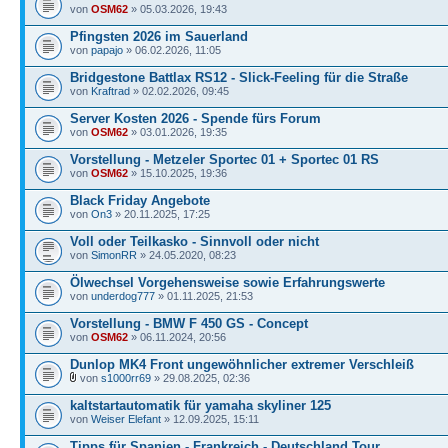
von
OSM62
» 05.03.2026, 19:43
Pfingsten 2026 im Sauerland
von
papajo
» 06.02.2026, 11:05
Bridgestone Battlax RS12 - Slick-Feeling für die Straße
von
Kraftrad
» 02.02.2026, 09:45
Server Kosten 2026 - Spende fürs Forum
von
OSM62
» 03.01.2026, 19:35
Vorstellung - Metzeler Sportec 01 + Sportec 01 RS
von
OSM62
» 15.10.2025, 19:36
Black Friday Angebote
von
On3
» 20.11.2025, 17:25
Voll oder Teilkasko - Sinnvoll oder nicht
von
SimonRR
» 24.05.2020, 08:23
Ölwechsel Vorgehensweise sowie Erfahrungswerte
von
underdog777
» 01.11.2025, 21:53
Vorstellung - BMW F 450 GS - Concept
von
OSM62
» 06.11.2024, 20:56
Dunlop MK4 Front ungewöhnlicher extremer Verschleiß
von
s1000rr69
» 29.08.2025, 02:36
kaltstartautomatik für yamaha skyliner 125
von
Weiser Elefant
» 12.09.2025, 15:11
Tipps für Spanien - Frankreich - Deutschland Tour