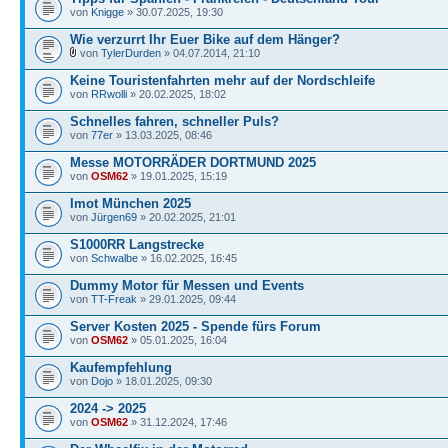
von
Knigge
» 30.07.2025, 19:30
Wie verzurrt Ihr Euer Bike auf dem Hänger?
von
TylerDurden
» 04.07.2014, 21:10
Keine Touristenfahrten mehr auf der Nordschleife
von
RRwolli
» 20.02.2025, 18:02
Schnelles fahren, schneller Puls?
von
77er
» 13.03.2025, 08:46
Messe MOTORRÄDER DORTMUND 2025
von
OSM62
» 19.01.2025, 15:19
Imot München 2025
von
Jürgen69
» 20.02.2025, 21:01
S1000RR Langstrecke
von
Schwalbe
» 16.02.2025, 16:45
Dummy Motor für Messen und Events
von
TT-Freak
» 29.01.2025, 09:44
Server Kosten 2025 - Spende fürs Forum
von
OSM62
» 05.01.2025, 16:04
Kaufempfehlung
von
Dojo
» 18.01.2025, 09:30
2024 -> 2025
von
OSM62
» 31.12.2024, 17:46