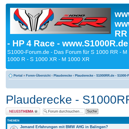
www
www
RR
- HP 4 Race - www.S1000R.de
S1000-Forum.de - Das Forum für S 1000 RR - M
1000 R - S 1000 XR - M 1000 XR
Portal
»
Foren-Übersicht
‹
Plauderecke
‹
Plauderecke - S1000RR.de - S1000-
Plauderecke - S1000R
Neues Thema erstellen
THEMEN
Jemand Erfahrungen mit BMW AHG in Balingen?