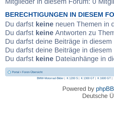
Mitglieder in diesem Forum: 0 Mitg
BERECHTIGUNGEN IN DIESEM F
Du darfst
keine
neuen Themen in d
Du darfst
keine
Antworten zu Theme
Du darfst deine Beiträge in diese
Du darfst deine Beiträge in diese
Du darfst
keine
Dateianhänge in di
Portal
»
Foren-Übersicht
BMW-Motorrad-Bilder
|
K 1200 S
|
K 1300 GT
|
K 1600 GT
|
Powered by
phpBB
Deutsche Ü