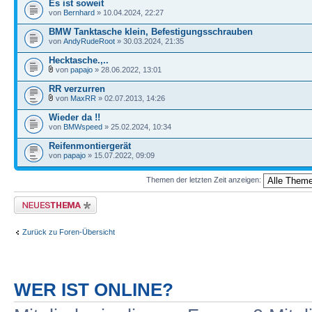
Es ist soweit
von
Bernhard
» 10.04.2024, 22:27
BMW Tanktasche klein, Befestigungsschrauben
von
AndyRudeRoot
» 30.03.2024, 21:35
Hecktasche.,..
von
papajo
» 28.06.2022, 13:01
RR verzurren
von
MaxRR
» 02.07.2013, 14:26
Wieder da !!
von
BMWspeed
» 25.02.2024, 10:34
Reifenmontiergerät
von
papajo
» 15.07.2022, 09:09
Themen der letzten Zeit anzeigen:
Neues Thema erstellen
Zurück zu Foren-Übersicht
WER IST ONLINE?