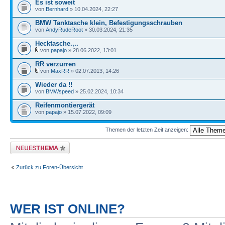
Es ist soweit
von
Bernhard
» 10.04.2024, 22:27
BMW Tanktasche klein, Befestigungsschrauben
von
AndyRudeRoot
» 30.03.2024, 21:35
Hecktasche.,..
von
papajo
» 28.06.2022, 13:01
RR verzurren
von
MaxRR
» 02.07.2013, 14:26
Wieder da !!
von
BMWspeed
» 25.02.2024, 10:34
Reifenmontiergerät
von
papajo
» 15.07.2022, 09:09
Themen der letzten Zeit anzeigen:
Neues Thema erstellen
Zurück zu Foren-Übersicht
WER IST ONLINE?