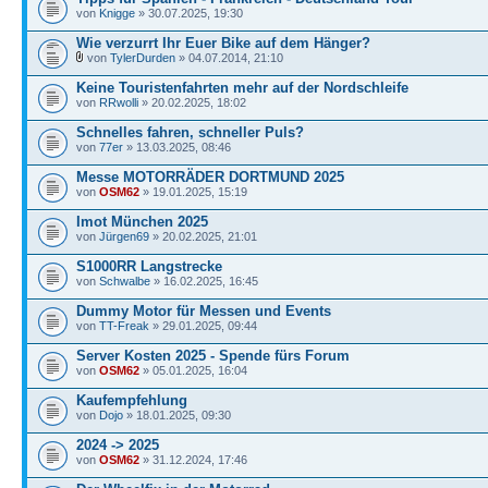
von
Knigge
» 30.07.2025, 19:30
Wie verzurrt Ihr Euer Bike auf dem Hänger?
von
TylerDurden
» 04.07.2014, 21:10
Keine Touristenfahrten mehr auf der Nordschleife
von
RRwolli
» 20.02.2025, 18:02
Schnelles fahren, schneller Puls?
von
77er
» 13.03.2025, 08:46
Messe MOTORRÄDER DORTMUND 2025
von
OSM62
» 19.01.2025, 15:19
Imot München 2025
von
Jürgen69
» 20.02.2025, 21:01
S1000RR Langstrecke
von
Schwalbe
» 16.02.2025, 16:45
Dummy Motor für Messen und Events
von
TT-Freak
» 29.01.2025, 09:44
Server Kosten 2025 - Spende fürs Forum
von
OSM62
» 05.01.2025, 16:04
Kaufempfehlung
von
Dojo
» 18.01.2025, 09:30
2024 -> 2025
von
OSM62
» 31.12.2024, 17:46