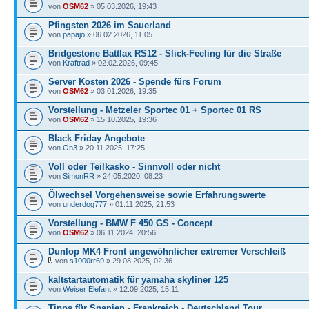
von
OSM62
» 05.03.2026, 19:43
Pfingsten 2026 im Sauerland
von
papajo
» 06.02.2026, 11:05
Bridgestone Battlax RS12 - Slick-Feeling für die Straße
von
Kraftrad
» 02.02.2026, 09:45
Server Kosten 2026 - Spende fürs Forum
von
OSM62
» 03.01.2026, 19:35
Vorstellung - Metzeler Sportec 01 + Sportec 01 RS
von
OSM62
» 15.10.2025, 19:36
Black Friday Angebote
von
On3
» 20.11.2025, 17:25
Voll oder Teilkasko - Sinnvoll oder nicht
von
SimonRR
» 24.05.2020, 08:23
Ölwechsel Vorgehensweise sowie Erfahrungswerte
von
underdog777
» 01.11.2025, 21:53
Vorstellung - BMW F 450 GS - Concept
von
OSM62
» 06.11.2024, 20:56
Dunlop MK4 Front ungewöhnlicher extremer Verschleiß
von
s1000rr69
» 29.08.2025, 02:36
kaltstartautomatik für yamaha skyliner 125
von
Weiser Elefant
» 12.09.2025, 15:11
Tipps für Spanien - Frankreich - Deutschland Tour