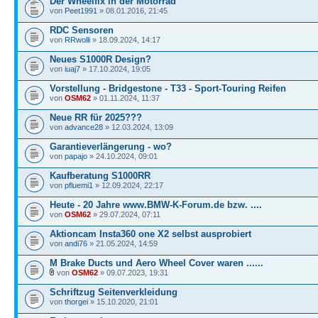
Der Wheelfix in der Motorrad
von
Peet1991
» 08.01.2016, 21:45
RDC Sensoren
von
RRwolli
» 18.09.2024, 14:17
Neues S1000R Design?
von
iuaj7
» 17.10.2024, 19:05
Vorstellung - Bridgestone - T33 - Sport-Touring Reifen
von
OSM62
» 01.11.2024, 11:37
Neue RR für 2025???
von
advance28
» 12.03.2024, 13:09
Garantieverlängerung - wo?
von
papajo
» 24.10.2024, 09:01
Kaufberatung S1000RR
von
pfluemi1
» 12.09.2024, 22:17
Heute - 20 Jahre www.BMW-K-Forum.de bzw. ....
von
OSM62
» 29.07.2024, 07:11
Aktioncam Insta360 one X2 selbst ausprobiert
von
andi76
» 21.05.2024, 14:59
M Brake Ducts und Aero Wheel Cover waren ......
von
OSM62
» 09.07.2023, 19:31
Schriftzug Seitenverkleidung
von
thorgei
» 15.10.2020, 21:01