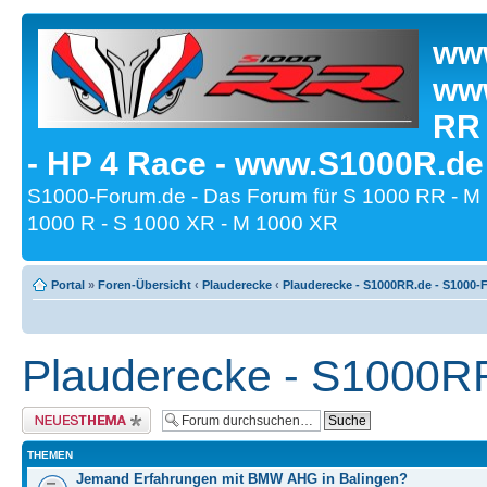
www
www
RR
- HP 4 Race - www.S1000R.de
S1000-Forum.de - Das Forum für S 1000 RR - M
1000 R - S 1000 XR - M 1000 XR
Portal
»
Foren-Übersicht
‹
Plauderecke
‹
Plauderecke - S1000RR.de - S1000-
Plauderecke - S1000R
Neues Thema erstellen
THEMEN
Jemand Erfahrungen mit BMW AHG in Balingen?