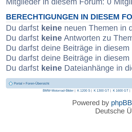
Mitglieder in diesem Forum: 0 Mitg
BERECHTIGUNGEN IN DIESEM F
Du darfst
keine
neuen Themen in d
Du darfst
keine
Antworten zu Theme
Du darfst deine Beiträge in diese
Du darfst deine Beiträge in diese
Du darfst
keine
Dateianhänge in di
Portal
»
Foren-Übersicht
BMW-Motorrad-Bilder
|
K 1200 S
|
K 1300 GT
|
K 1600 GT
|
Powered by
phpBB
Deutsche Ü