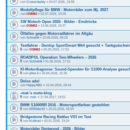
von
Cruiserdaddy
» 04.07.2026, 19:58
Modellpflege für BMW - Motorräder zum Mj. 2027
von
OSM62
» 02.07.2026, 19:28
SW Motech Open 2026 - Bilder - Eindrücke
von
OSM62
» 13.06.2026, 15:37
Ölfallen gegen Motorradfahrer im Allgäu
von
Schnahili
» 10.06.2026, 08:28
Testfahrer - Dunlop SportSmart Mk4 gesucht + Tankgutschei
von
OSM62
» 05.05.2025, 17:53
ROADPOL Operation Two-Wheelers – 2026
von
Schnahili
» 01.06.2026, 17:51
KI-Motordiagnose: Sound-Spenden für S1000-Analyse gesuch
von
phke.il
» 20.04.2026, 15:35
Dolos ade!
von
HappyABG
» 10.04.2026, 20:44
-mat-'s moto-blog
von
-mat-
» 17.04.2017, 19:51
BWM S1000RR 2016 - Motorsportfarben gestohlen
von
RRRider92
» 20.03.2026, 08:54
Bridgestone Racing Battlax V03 im Test
von
Kraftrad
» 03.01.2026, 19:24
Motorräder Dortmund - 2026 - Bilder