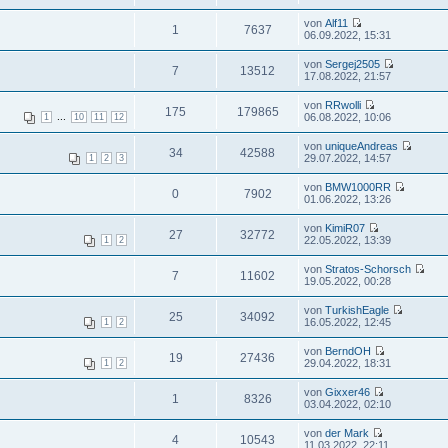
von
Alf11
1
7637
06.09.2022, 15:31
von
Sergej2505
7
13512
17.08.2022, 21:57
von
RRwolli
175
179865
...
06.08.2022, 10:06
1
10
11
12
von
uniqueAndreas
34
42588
29.07.2022, 14:57
1
2
3
von
BMW1000RR
0
7902
01.06.2022, 13:26
von
KimiR07
27
32772
22.05.2022, 13:39
1
2
von
Stratos-Schorsch
7
11602
19.05.2022, 00:28
von
TurkishEagle
25
34092
16.05.2022, 12:45
1
2
von
BerndOH
19
27436
29.04.2022, 18:31
1
2
von
Gixxer46
1
8326
03.04.2022, 02:10
von
der Mark
4
10543
11.03.2022, 22:11