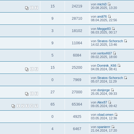
von
michi3
15
24219
20.08.2025, 13:20
1
2
von
andi76
9
28710
08.04.2025, 22:56
von
Megge83
3
18102
06.03.2025, 00:17
von
Stratos-Schorsch
9
11064
14.02.2025, 13:46
von
xerloxK67
5
6084
09.02.2025, 18:00
von
Dominik_K66
15
25200
04.09.2024, 08:41
1
2
von
Stratos-Schorsch
0
7969
05.07.2024, 11:29
von
donjorge
27
27000
25.05.2024, 09:33
1
2
von
Alex87
65
65364
09.05.2024, 09:42
1
2
3
4
5
von
xbad.omen
0
4925
03.05.2024, 12:36
von
spanierrr
4
6467
21.04.2024, 17:20