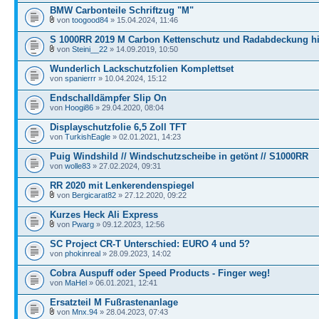
BMW Carbonteile Schriftzug "M"
von
toogood84
» 15.04.2024, 11:46
S 1000RR 2019 M Carbon Kettenschutz und Radabdeckung h
von
Steini__22
» 14.09.2019, 10:50
Wunderlich Lackschutzfolien Komplettset
von
spanierrr
» 10.04.2024, 15:12
Endschalldämpfer Slip On
von
Hoogi86
» 29.04.2020, 08:04
Displayschutzfolie 6,5 Zoll TFT
von
TurkishEagle
» 02.01.2021, 14:23
Puig Windshild // Windschutzscheibe in getönt // S1000RR
von
wolle83
» 27.02.2024, 09:31
RR 2020 mit Lenkerendenspiegel
von
Bergicarat82
» 27.12.2020, 09:22
Kurzes Heck Ali Express
von
Pwarg
» 09.12.2023, 12:56
SC Project CR-T Unterschied: EURO 4 und 5?
von
phokinreal
» 28.09.2023, 14:02
Cobra Auspuff oder Speed Products - Finger weg!
von
MaHel
» 06.01.2021, 12:41
Ersatzteil M Fußrastenanlage
von
Mnx.94
» 28.04.2023, 07:43