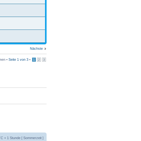
Nächste
men •
Seite
1
von
3
•
1
2
3
UTC + 1 Stunde [ Sommerzeit ]