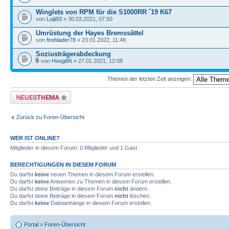
Winglets von RPM für die S1000RR ´19 K67
von
Luiji93
» 30.03.2021, 07:50
Umrüstung der Hayes Bremssättel
von
fireblader78
» 23.01.2022, 11:49
Soziusträgerabdeckung
von
Hoogi86
» 27.01.2021, 12:08
Themen der letzten Zeit anzeigen:
Neues Thema erstellen
Zurück zu Foren-Übersicht
WER IST ONLINE?
Mitglieder in diesem Forum: 0 Mitglieder und 1 Gast
BERECHTIGUNGEN IN DIESEM FORUM
Du darfst
keine
neuen Themen in diesem Forum erstellen.
Du darfst
keine
Antworten zu Themen in diesem Forum erstellen.
Du darfst deine Beiträge in diesem Forum
nicht
ändern.
Du darfst deine Beiträge in diesem Forum
nicht
löschen.
Du darfst
keine
Dateianhänge in diesem Forum erstellen.
Portal
»
Foren-Übersicht