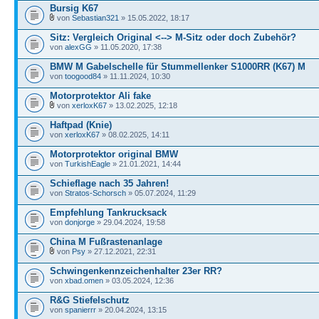
Bursig K67
von
Sebastian321
» 15.05.2022, 18:17
Sitz: Vergleich Original <--> M-Sitz oder doch Zubehör?
von
alexGG
» 11.05.2020, 17:38
BMW M Gabelschelle für Stummellenker S1000RR (K67) M
von
toogood84
» 11.11.2024, 10:30
Motorprotektor Ali fake
von
xerloxK67
» 13.02.2025, 12:18
Haftpad (Knie)
von
xerloxK67
» 08.02.2025, 14:11
Motorprotektor original BMW
von
TurkishEagle
» 21.01.2021, 14:44
Schieflage nach 35 Jahren!
von
Stratos-Schorsch
» 05.07.2024, 11:29
Empfehlung Tankrucksack
von
donjorge
» 29.04.2024, 19:58
China M Fußrastenanlage
von
Psy
» 27.12.2021, 22:31
Schwingenkennzeichenhalter 23er RR?
von
xbad.omen
» 03.05.2024, 12:36
R&G Stiefelschutz
von
spanierrr
» 20.04.2024, 13:15