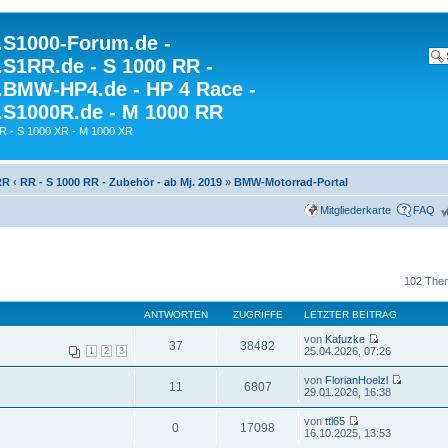
S1000-Forum.de -
S1RR.de - S 1000 RR -
BMW-HP4.de - HP 4 Race -
S1000R.de - M 1000 RR
R - S 1000 XR - M 1000 XR
RR
‹
RR - S 1000 RR - Zubehör - ab Mj. 2019
»
BMW-Motorrad-Portal
Mitgliederkarte
FAQ
102 The
ANTWORTEN
ZUGRIFFE
LETZTER BEITRAG
von
Kafuzke
37
38482
25.04.2026, 07:26
1
2
3
von
FlorianHoelzl
11
6807
29.01.2026, 16:38
von
ttl65
0
17098
16.10.2025, 13:53