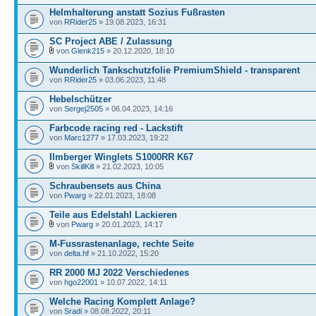
Helmhalterung anstatt Sozius Fußrasten
von
RRider25
» 19.08.2023, 16:31
SC Project ABE / Zulassung
von
Glenk215
» 20.12.2020, 18:10
Wunderlich Tankschutzfolie PremiumShield - transparent
von
RRider25
» 03.06.2023, 11:48
Hebelschützer
von
Sergej2505
» 06.04.2023, 14:16
Farbcode racing red - Lackstift
von
Marc1277
» 17.03.2023, 19:22
Ilmberger Winglets S1000RR K67
von
SkillKill
» 21.02.2023, 10:05
Schraubensets aus China
von
Pwarg
» 22.01.2023, 18:08
Teile aus Edelstahl Lackieren
von
Pwarg
» 20.01.2023, 14:17
M-Fussrastenanlage, rechte Seite
von
delta.hf
» 21.10.2022, 15:20
RR 2000 MJ 2022 Verschiedenes
von
hgo22001
» 10.07.2022, 14:11
Welche Racing Komplett Anlage?
von
Sradi
» 08.08.2022, 20:11