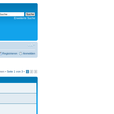
Erweiterte Suche
Registrieren
Anmelden
men •
Seite
1
von
3
•
1
2
3