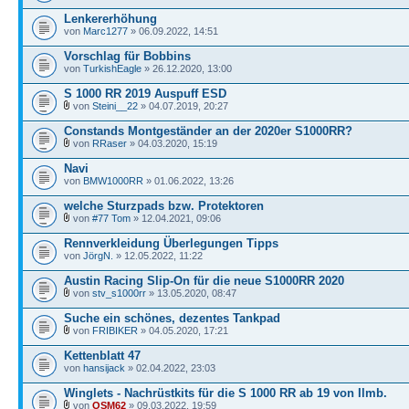
Lenkererhöhung
von
Marc1277
» 06.09.2022, 14:51
Vorschlag für Bobbins
von
TurkishEagle
» 26.12.2020, 13:00
S 1000 RR 2019 Auspuff ESD
von
Steini__22
» 04.07.2019, 20:27
Constands Montgeständer an der 2020er S1000RR?
von
RRaser
» 04.03.2020, 15:19
Navi
von
BMW1000RR
» 01.06.2022, 13:26
welche Sturzpads bzw. Protektoren
von
#77 Tom
» 12.04.2021, 09:06
Rennverkleidung Überlegungen Tipps
von
JörgN.
» 12.05.2022, 11:22
Austin Racing Slip-On für die neue S1000RR 2020
von
stv_s1000rr
» 13.05.2020, 08:47
Suche ein schönes, dezentes Tankpad
von
FRIBIKER
» 04.05.2020, 17:21
Kettenblatt 47
von
hansijack
» 02.04.2022, 23:03
Winglets - Nachrüstkits für die S 1000 RR ab 19 von Ilmb.
von
OSM62
» 09.03.2022, 19:59