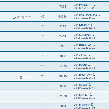
von
InfirmieRR
4
7894
20.08.2023, 21:08
von
uniqueAndreas
45
64634
03.07.2023, 16:10
1
2
3
4
von
RRider25
0
6335
03.06.2023, 11:48
von
Markus64
1
7434
19.05.2023, 18:35
von
Bernie_ZA
1
7381
17.03.2023, 21:29
von
Jo_66
6
9850
22.02.2023, 08:10
von
Pwarg
10
14695
23.01.2023, 20:38
von
BMW-Uwe
20
20245
23.01.2023, 20:36
1
2
von
delta.hf
3
10094
23.10.2022, 13:44
von
KimiR07
7
12760
05.10.2022, 20:32
von
physionix
1
7814
29.09.2022, 17:05