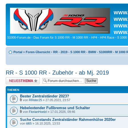
www.
www.
www.
www.
S1000-Forum.de - Das Forum für S 1000 RR - M 1000 RR - HP4 - HP4 Race - S 1000 
Portal
»
Foren-Übersicht
‹
RR - 2019 - S 1000 RR - BMW - S1000RR - M 1000 
RR - S 1000 RR - Zubehör - ab Mj. 2019
Neues Thema erstellen
THEMEN
Bester Zentralständer 2023?
von
RRider25
» 27.05.2023, 23:57
Hebelextender Fußbremse und Schalter
von
FlorianHoelzl
» 17.01.2026, 09:46
Suche Constands Zentralständer Rahmenhülse 2020er
von
ttl65
» 16.10.2025, 13:53