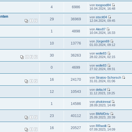
von
toogood84
4
6986
16.04.2024, 16:48
inten
von
stscit04
29
36969
12.04.2024, 09:45
1
2
von
Alex87
1
4898
10.04.2024, 16:33
von
Jürgen69
10
13776
01.03.2024, 09:12
von
wolle83
30
36263
28.02.2024, 02:15
1
2
3
von
wolle83
0
4699
27.02.2024, 09:31
von
Stratos-Schorsch
16
24170
31.01.2024, 01:06
1
2
von
delta.hf
12
10543
11.12.2023, 19:25
von
phokinreal
1
14586
28.09.2023, 14:49
von
BMWDriv
23
40112
25.09.2023, 20:39
1
2
von
RRwolli
16
20527
07.09.2023, 14:09
1
2