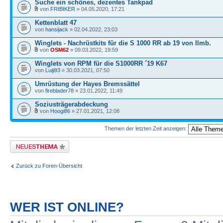
Suche ein schönes, dezentes Tankpad
von
FRIBIKER
» 04.05.2020, 17:21
Kettenblatt 47
von
hansijack
» 02.04.2022, 23:03
Winglets - Nachrüstkits für die S 1000 RR ab 19 von Ilmb.
von
OSM62
» 09.03.2022, 19:59
Winglets von RPM für die S1000RR ´19 K67
von
Luiji93
» 30.03.2021, 07:50
Umrüstung der Hayes Bremssättel
von
fireblader78
» 23.01.2022, 11:49
Soziusträgerabdeckung
von
Hoogi86
» 27.01.2021, 12:08
Themen der letzten Zeit anzeigen:
Neues Thema erstellen
Zurück zu Foren-Übersicht
WER IST ONLINE?