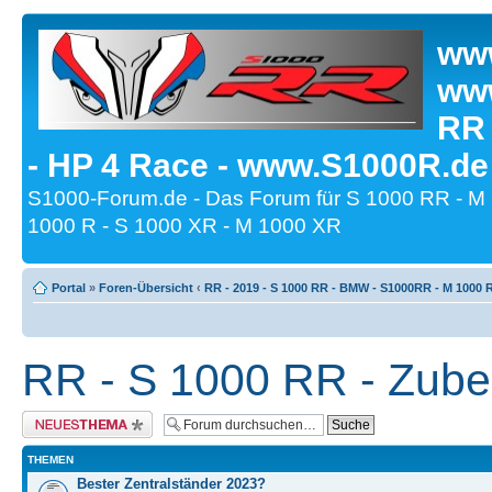
www
www
RR
- HP 4 Race - www.S1000R.de
S1000-Forum.de - Das Forum für S 1000 RR - M
1000 R - S 1000 XR - M 1000 XR
Portal
»
Foren-Übersicht
‹
RR - 2019 - S 1000 RR - BMW - S1000RR - M 1000 
RR - S 1000 RR - Zubeh
Neues Thema erstellen
THEMEN
Bester Zentralständer 2023?