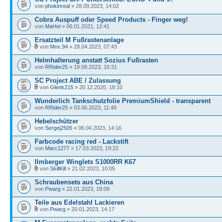
von
phokinreal
» 28.09.2023, 14:02
Cobra Auspuff oder Speed Products - Finger weg!
von
MaHel
» 06.01.2021, 12:41
Ersatzteil M Fußrastenanlage
von
Mnx.94
» 28.04.2023, 07:43
Helmhalterung anstatt Sozius Fußrasten
von
RRider25
» 19.08.2023, 16:31
SC Project ABE / Zulassung
von
Glenk215
» 20.12.2020, 18:10
Wunderlich Tankschutzfolie PremiumShield - transparent
von
RRider25
» 03.06.2023, 11:48
Hebelschützer
von
Sergej2505
» 06.04.2023, 14:16
Farbcode racing red - Lackstift
von
Marc1277
» 17.03.2023, 19:22
Ilmberger Winglets S1000RR K67
von
SkillKill
» 21.02.2023, 10:05
Schraubensets aus China
von
Pwarg
» 22.01.2023, 18:08
Teile aus Edelstahl Lackieren
von
Pwarg
» 20.01.2023, 14:17