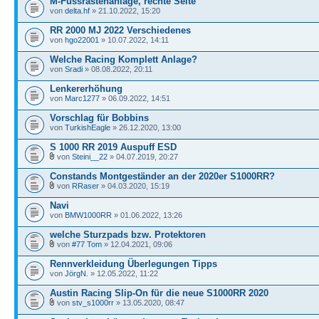
M-Fussrastenanlage, rechte Seite
von
delta.hf
» 21.10.2022, 15:20
RR 2000 MJ 2022 Verschiedenes
von
hgo22001
» 10.07.2022, 14:11
Welche Racing Komplett Anlage?
von
Sradi
» 08.08.2022, 20:11
Lenkererhöhung
von
Marc1277
» 06.09.2022, 14:51
Vorschlag für Bobbins
von
TurkishEagle
» 26.12.2020, 13:00
S 1000 RR 2019 Auspuff ESD
von
Steini__22
» 04.07.2019, 20:27
Constands Montgeständer an der 2020er S1000RR?
von
RRaser
» 04.03.2020, 15:19
Navi
von
BMW1000RR
» 01.06.2022, 13:26
welche Sturzpads bzw. Protektoren
von
#77 Tom
» 12.04.2021, 09:06
Rennverkleidung Überlegungen Tipps
von
JörgN.
» 12.05.2022, 11:22
Austin Racing Slip-On für die neue S1000RR 2020
von
stv_s1000rr
» 13.05.2020, 08:47