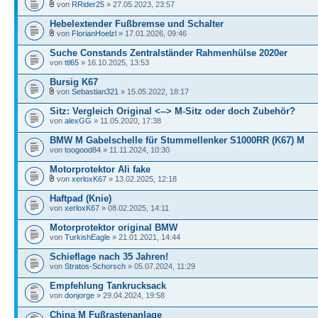
von
RRider25
» 27.05.2023, 23:57
Hebelextender Fußbremse und Schalter
von
FlorianHoelzl
» 17.01.2026, 09:46
Suche Constands Zentralständer Rahmenhülse 2020er
von
ttl65
» 16.10.2025, 13:53
Bursig K67
von
Sebastian321
» 15.05.2022, 18:17
Sitz: Vergleich Original <--> M-Sitz oder doch Zubehör?
von
alexGG
» 11.05.2020, 17:38
BMW M Gabelschelle für Stummellenker S1000RR (K67) M
von
toogood84
» 11.11.2024, 10:30
Motorprotektor Ali fake
von
xerloxK67
» 13.02.2025, 12:18
Haftpad (Knie)
von
xerloxK67
» 08.02.2025, 14:11
Motorprotektor original BMW
von
TurkishEagle
» 21.01.2021, 14:44
Schieflage nach 35 Jahren!
von
Stratos-Schorsch
» 05.07.2024, 11:29
Empfehlung Tankrucksack
von
donjorge
» 29.04.2024, 19:58
China M Fußrastenanlage