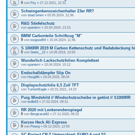
von
Psy
» 27.12.2021, 22:31
Schwingenkennzeichenhalter 23er RR?
von
xbad.omen
» 03.05.2024, 12:36
R&G Stiefelschutz
von
spanierrr
» 20.04.2024, 13:15
BMW Carbonteile Schriftzug "M"
von
toogood84
» 15.04.2024, 11:46
S 1000RR 2019 M Carbon Kettenschutz und Radabdeckung h
von
Steini__22
» 14.09.2019, 10:50
Wunderlich Lackschutzfolien Komplettset
von
spanierrr
» 10.04.2024, 15:12
Endschalldämpfer Slip On
von
Hoogi86
» 29.04.2020, 08:04
Displayschutzfolie 6,5 Zoll TFT
von
TurkishEagle
» 02.01.2021, 14:23
Puig Windshild // Windschutzscheibe in getönt // S1000RR
von
wolle83
» 27.02.2024, 09:31
RR 2020 mit Lenkerendenspiegel
von
Bergicarat82
» 27.12.2020, 09:22
Kurzes Heck Ali Express
von
Pwarg
» 09.12.2023, 12:56
SC Project CR-T Unterschied: EURO 4 und 5?