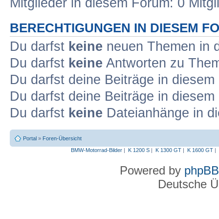
Mitglieder in diesem Forum: 0 Mitg
BERECHTIGUNGEN IN DIESEM F
Du darfst
keine
neuen Themen in d
Du darfst
keine
Antworten zu Theme
Du darfst deine Beiträge in diese
Du darfst deine Beiträge in diese
Du darfst
keine
Dateianhänge in di
Portal
»
Foren-Übersicht
BMW-Motorrad-Bilder
|
K 1200 S
|
K 1300 GT
|
K 1600 GT
|
Powered by
phpBB
Deutsche Ü