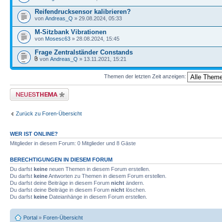
Reifendrucksensor kalibrieren?
von
Andreas_Q
» 29.08.2024, 05:33
M-Sitzbank Vibrationen
von
Mosesc63
» 28.08.2024, 15:45
Frage Zentralständer Constands
von
Andreas_Q
» 13.11.2021, 15:21
Themen der letzten Zeit anzeigen:
Neues Thema erstellen
Zurück zu Foren-Übersicht
WER IST ONLINE?
Mitglieder in diesem Forum: 0 Mitglieder und 8 Gäste
BERECHTIGUNGEN IN DIESEM FORUM
Du darfst
keine
neuen Themen in diesem Forum erstellen.
Du darfst
keine
Antworten zu Themen in diesem Forum erstellen.
Du darfst deine Beiträge in diesem Forum
nicht
ändern.
Du darfst deine Beiträge in diesem Forum
nicht
löschen.
Du darfst
keine
Dateianhänge in diesem Forum erstellen.
Portal
»
Foren-Übersicht