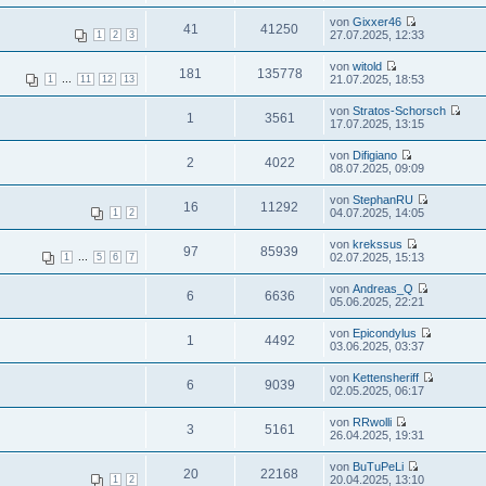
von
Gixxer46
41
41250
27.07.2025, 12:33
1
2
3
von
witold
181
135778
...
21.07.2025, 18:53
1
11
12
13
von
Stratos-Schorsch
1
3561
17.07.2025, 13:15
von
Difigiano
2
4022
08.07.2025, 09:09
von
StephanRU
16
11292
04.07.2025, 14:05
1
2
von
krekssus
97
85939
...
02.07.2025, 15:13
1
5
6
7
von
Andreas_Q
6
6636
05.06.2025, 22:21
von
Epicondylus
1
4492
03.06.2025, 03:37
von
Kettensheriff
6
9039
02.05.2025, 06:17
von
RRwolli
3
5161
26.04.2025, 19:31
von
BuTuPeLi
20
22168
20.04.2025, 13:10
1
2