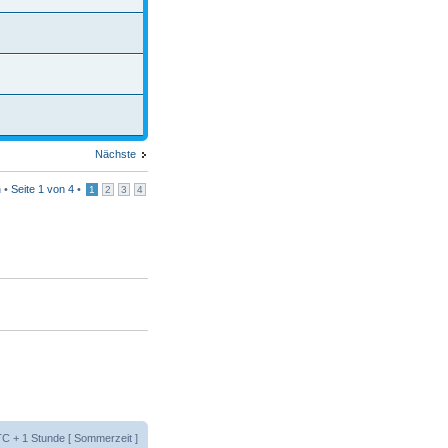
Nächste
 •
Seite
1
von
4
•
1
2
3
4
UTC + 1 Stunde [ Sommerzeit ]