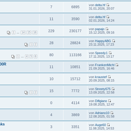
von
delta.hf
7
6895
31.01.2026, 20:07
von
delta.hf
11
3590
02.01.2026, 14:24
von
papajo
229
230177
...
15.12.2025, 09:16
1
14
15
16
von
HappyABG
28
28824
23.11.2025, 17:23
1
2
von
Speedy1
80
113166
...
17.11.2025, 13:17
1
4
5
6
000R
von
FrankenMichl
11
10851
21.09.2025, 16:46
von
kraustef
10
15712
20.09.2025, 08:15
von
Streety675
15
7772
13.09.2025, 22:58
1
2
von
Difigiano
0
4114
19.08.2025, 12:47
von
Adriano10
4
3869
12.08.2025, 01:58
nks
von
Auge60
3
3351
11.08.2025, 14:53