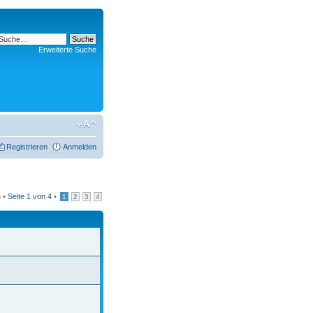
Erweiterte Suche
Registrieren
Anmelden
 •
Seite
1
von
4
•
1
2
3
4