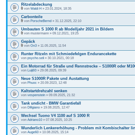
Ritzelabdeckung
von
Waldi H
» 23.01.2024, 18:35
Carbonteile
von
PorscheBernd
» 31.12.2025, 22:10
Umbauten S 1000 R ab Modelljahr 2021 in Bildern
von mustermann » 09.12.2021, 19:25
Gepäck
von
On3
» 11.05.2025, 11:54
Runter Ritzeln mit Schmiedefelgen Endurancekette
von
psycho.seli
» 30.10.2021, 00:18
Ein Motorrad für Straße und Rennstrecke – S1000R oder M1
von
Luiji93
» 29.08.2025, 09:39
Neue S1000R Pakete und Austattung
von
Phuoc
» 20.09.2023, 12:48
Kaltstartdrehzahl senken
von
vespenstein
» 09.09.2025, 21:32
Tank undicht - BMW Garantiefall
von
Difigiano
» 19.08.2025, 12:47
Wechsel Tuono V4 1100 auf S 1000 R
von
Adriano10
» 07.08.2025, 10:25
Wunderlich Lenkererhöhung - Problem mit Kombischalter li
von
Auge60
» 10.08.2025, 15:14