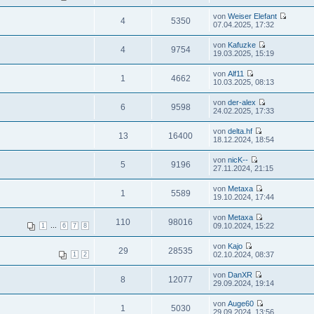
von
Weiser Elefant
4
5350
07.04.2025, 17:32
von
Kafuzke
4
9754
19.03.2025, 15:19
von
Alf11
1
4662
10.03.2025, 08:13
von
der-alex
6
9598
24.02.2025, 17:33
von
delta.hf
13
16400
18.12.2024, 18:54
von
nicK--
5
9196
27.11.2024, 21:15
von
Metaxa
1
5589
19.10.2024, 17:44
von
Metaxa
110
98016
...
09.10.2024, 15:22
1
6
7
8
von
Kajo
29
28535
02.10.2024, 08:37
1
2
von
DanXR
8
12077
29.09.2024, 19:14
von
Auge60
1
5030
29.09.2024, 13:56