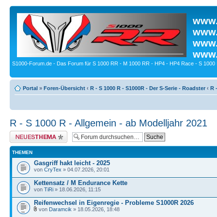
www.
www.
www.
www.
S1000-Forum.de - Das Forum für S 1000 RR - M 1000 RR - HP4 - HP4 Race - S 1000 
Portal
»
Foren-Übersicht
‹
R - S 1000 R - S1000R - Der S-Serie - Roadster
‹
R 
R - S 1000 R - Allgemein - ab Modelljahr 2021
Neues Thema erstellen
THEMEN
Gasgriff hakt leicht - 2025
von
CryTex
» 04.07.2026, 20:01
Kettensatz / M Endurance Kette
von
TiRi
» 18.06.2026, 11:15
Reifenwechsel in Eigenregie - Probleme S1000R 2026
von
Daramcik
» 18.05.2026, 18:48