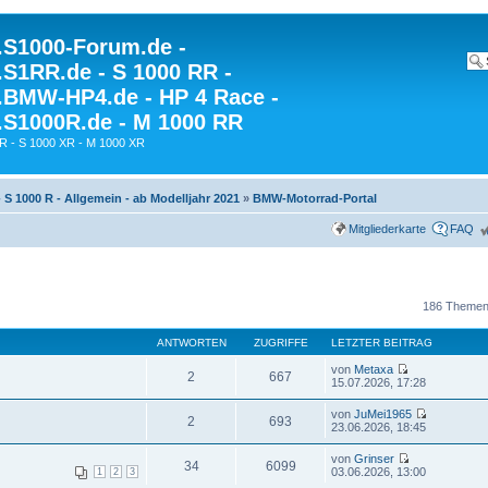
S1000-Forum.de -
S1RR.de - S 1000 RR -
BMW-HP4.de - HP 4 Race -
S1000R.de - M 1000 RR
R - S 1000 XR - M 1000 XR
- S 1000 R - Allgemein - ab Modelljahr 2021
»
BMW-Motorrad-Portal
Mitgliederkarte
FAQ
186 Themen
ANTWORTEN
ZUGRIFFE
LETZTER BEITRAG
von
Metaxa
2
667
15.07.2026, 17:28
von
JuMei1965
2
693
23.06.2026, 18:45
von
Grinser
34
6099
03.06.2026, 13:00
1
2
3