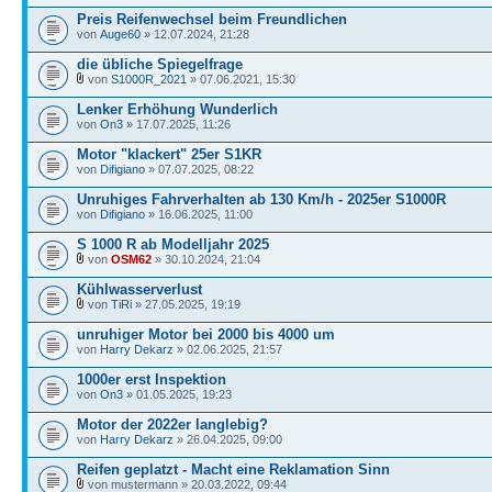
Preis Reifenwechsel beim Freundlichen
von
Auge60
» 12.07.2024, 21:28
die übliche Spiegelfrage
von
S1000R_2021
» 07.06.2021, 15:30
Lenker Erhöhung Wunderlich
von
On3
» 17.07.2025, 11:26
Motor "klackert" 25er S1KR
von
Difigiano
» 07.07.2025, 08:22
Unruhiges Fahrverhalten ab 130 Km/h - 2025er S1000R
von
Difigiano
» 16.06.2025, 11:00
S 1000 R ab Modelljahr 2025
von
OSM62
» 30.10.2024, 21:04
Kühlwasserverlust
von
TiRi
» 27.05.2025, 19:19
unruhiger Motor bei 2000 bis 4000 um
von
Harry Dekarz
» 02.06.2025, 21:57
1000er erst Inspektion
von
On3
» 01.05.2025, 19:23
Motor der 2022er langlebig?
von
Harry Dekarz
» 26.04.2025, 09:00
Reifen geplatzt - Macht eine Reklamation Sinn
von mustermann » 20.03.2022, 09:44