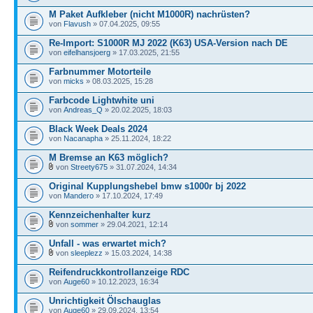
M Paket Aufkleber (nicht M1000R) nachrüsten?
von
Flavush
» 07.04.2025, 09:55
Re-Import: S1000R MJ 2022 (K63) USA-Version nach DE
von
eifelhansjoerg
» 17.03.2025, 21:55
Farbnummer Motorteile
von
micks
» 08.03.2025, 15:28
Farbcode Lightwhite uni
von
Andreas_Q
» 20.02.2025, 18:03
Black Week Deals 2024
von
Nacanapha
» 25.11.2024, 18:22
M Bremse an K63 möglich?
von
Streety675
» 31.07.2024, 14:34
Original Kupplungshebel bmw s1000r bj 2022
von
Mandero
» 17.10.2024, 17:49
Kennzeichenhalter kurz
von
sommer
» 29.04.2021, 12:14
Unfall - was erwartet mich?
von
sleeplezz
» 15.03.2024, 14:38
Reifendruckkontrollanzeige RDC
von
Auge60
» 10.12.2023, 16:34
Unrichtigkeit Ölschauglas
von
Auge60
» 29.09.2024, 13:54