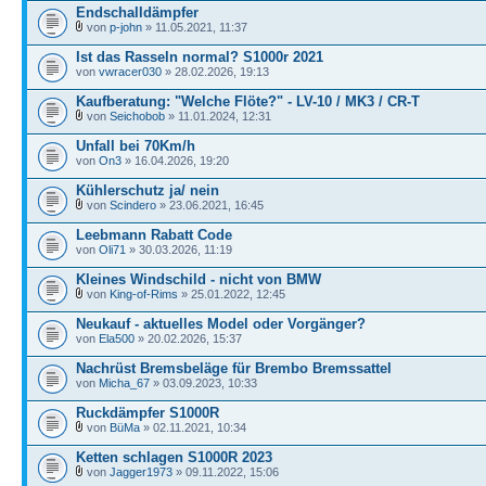
Endschalldämpfer
von
p-john
» 11.05.2021, 11:37
Ist das Rasseln normal? S1000r 2021
von
vwracer030
» 28.02.2026, 19:13
Kaufberatung: "Welche Flöte?" - LV-10 / MK3 / CR-T
von
Seichobob
» 11.01.2024, 12:31
Unfall bei 70Km/h
von
On3
» 16.04.2026, 19:20
Kühlerschutz ja/ nein
von
Scindero
» 23.06.2021, 16:45
Leebmann Rabatt Code
von
Oli71
» 30.03.2026, 11:19
Kleines Windschild - nicht von BMW
von
King-of-Rims
» 25.01.2022, 12:45
Neukauf - aktuelles Model oder Vorgänger?
von
Ela500
» 20.02.2026, 15:37
Nachrüst Bremsbeläge für Brembo Bremssattel
von
Micha_67
» 03.09.2023, 10:33
Ruckdämpfer S1000R
von
BüMa
» 02.11.2021, 10:34
Ketten schlagen S1000R 2023
von
Jagger1973
» 09.11.2022, 15:06