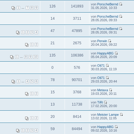
von
PorscheBernd
126
141893
...
31.05.2026, 10:33
1
7
8
9
von
PorscheBernd
14
3711
28.05.2026, 09:33
von
PorscheBernd
47
47895
28.05.2026, 09:31
1
2
3
4
von
Perwin
21
2675
20.04.2026, 09:22
1
2
von
HappyABG
135
106386
...
05.04.2026, 20:09
1
8
9
10
von
Oli71
0
576
30.03.2026, 11:19
von
Oli71
78
90701
...
29.03.2026, 20:44
1
4
5
6
von
Metaxa
15
3768
19.03.2026, 20:11
1
2
von
TiRi
13
11738
17.02.2026, 20:00
von
Meister Lampe
20
8414
13.02.2026, 11:05
1
2
von
HappyABG
59
84494
09.02.2026, 10:16
1
2
3
4