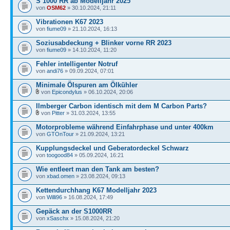
S 1000 RR ab Modelljahr 2025
von
OSM62
» 30.10.2024, 21:11
Vibrationen K67 2023
von
fiume09
» 21.10.2024, 16:13
Soziusabdeckung + Blinker vorne RR 2023
von
fiume09
» 14.10.2024, 11:20
Fehler intelligenter Notruf
von
andi76
» 09.09.2024, 07:01
Minimale Ölspuren am Ölkühler
von
Epicondylus
» 06.10.2024, 20:06
Ilmberger Carbon identisch mit dem M Carbon Parts?
von
Pitter
» 31.03.2024, 13:55
Motorprobleme während Einfahrphase und unter 400km
von
GTOnTour
» 21.09.2024, 13:21
Kupplungsdeckel und Geberatordeckel Schwarz
von
toogood84
» 05.09.2024, 16:21
Wie entleert man den Tank am besten?
von
xbad.omen
» 23.08.2024, 09:13
Kettendurchhang K67 Modelljahr 2023
von
Willi96
» 16.08.2024, 17:49
Gepäck an der S1000RR
von
xSaschx
» 15.08.2024, 21:20