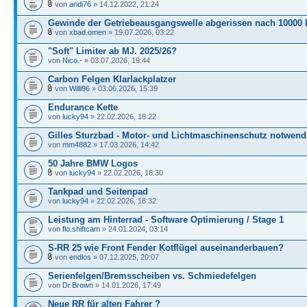
von
andi76
» 14.12.2022, 21:24
Gewinde der Getriebeausgangswelle abgerissen nach 10000
von
xbad.omen
» 19.07.2026, 03:22
"Soft" Limiter ab MJ. 2025/26?
von
Nico.-
» 03.07.2026, 19:44
Carbon Felgen Klarlackplatzer
von
Willi96
» 03.06.2026, 15:39
Endurance Kette
von
lucky94
» 22.02.2026, 18:22
Gilles Sturzbad - Motor- und Lichtmaschinenschutz notwend
von
mm4882
» 17.03.2026, 14:42
50 Jahre BMW Logos
von
lucky94
» 22.02.2026, 18:30
Tankpad und Seitenpad
von
lucky94
» 22.02.2026, 18:32
Leistung am Hinterrad - Software Optimierung / Stage 1
von
flo.shiftcam
» 24.01.2024, 03:14
S-RR 25 wie Front Fender Kotflügel auseinanderbauen?
von
endlos
» 07.12.2025, 20:07
Serienfelgen/Bremsscheiben vs. Schmiedefelgen
von
Dr.Brown
» 14.01.2026, 17:49
Neue RR für alten Fahrer ?