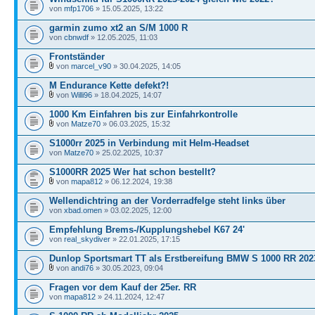
von
mfp1706
» 15.05.2025, 13:22
garmin zumo xt2 an S/M 1000 R
von
cbnwdf
» 12.05.2025, 11:03
Frontständer
von
marcel_v90
» 30.04.2025, 14:05
M Endurance Kette defekt?!
von
Willi96
» 18.04.2025, 14:07
1000 Km Einfahren bis zur Einfahrkontrolle
von
Matze70
» 06.03.2025, 15:32
S1000rr 2025 in Verbindung mit Helm-Headset
von
Matze70
» 25.02.2025, 10:37
S1000RR 2025 Wer hat schon bestellt?
von
mapa812
» 06.12.2024, 19:38
Wellendichtring an der Vorderradfelge steht links über
von
xbad.omen
» 03.02.2025, 12:00
Empfehlung Brems-/Kupplungshebel K67 24'
von
real_skydiver
» 22.01.2025, 17:15
Dunlop Sportsmart TT als Erstbereifung BMW S 1000 RR 202
von
andi76
» 30.05.2023, 09:04
Fragen vor dem Kauf der 25er. RR
von
mapa812
» 24.11.2024, 12:47