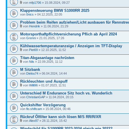
von
mfp1706
» 15.08.2024, 09:27
Klappensteuerung BMW S1000RR 2025
von
0nics
» 04.12.2025, 22:05
Problem beim Reifen aufziehen/Licht ausbauen für Rennstre
von
Hendrik
» 11.06.2024, 21:29
Motorsporthaftpflichtversicherung Pflich ab April 2024
von
Grenni
» 21.01.2025, 17:26
Kühlwassertemperaturanzeige / Anzeigen im TFT-Display
von
Piet69
» 12.10.2025, 11:52
Titan-Abgasanlage nachrüsten
von
Nils
» 22.09.2025, 11:12
M Sitzbank
von
Dielou74
» 06.04.2024, 14:44
Rückleuchten und Auspuff
von
Willi96
» 01.07.2023, 11:51
Unterschied M Endurance Sitz hoch vs. Wunderlich
von
ChristianGAP
» 11.04.2024, 20:15
Quickshifter Verzögerung
von
flo.shiftcam
» 15.08.2024, 00:46
Rückruf Ölfilter kann sich lösen M/S RR/R/XR
von
Alex87
» 28.11.2024, 15:42
Windschild für S1000RR 2023-2024 gleich wie 2022?